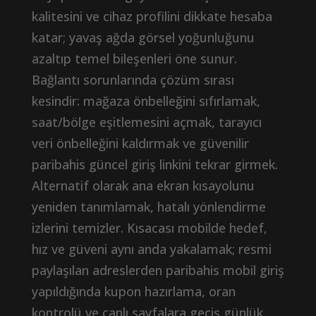
kalitesini ve cihaz profilini dikkate hesaba
katar; yavaş ağda görsel yoğunluğunu
azaltıp temel bileşenleri öne sunur.
Bağlantı sorunlarında çözüm sırası
kesindir: mağaza önbelleğini sıfırlamak,
saat/bölge eşitlemesini açmak, tarayıcı
veri önbelleğini kaldırmak ve güvenilir
paribahis güncel giriş linkini tekrar girmek.
Alternatif olarak ana ekran kısayolunu
yeniden tanımlamak, hatalı yönlendirme
izlerini temizler. Kısacası mobilde hedef,
hız ve güveni aynı anda yakalamak; resmi
paylaşılan adreslerden paribahis mobil giriş
yapıldığında kupon hazırlama, oran
kontrolü ve canlı sayfalara geçiş günlük