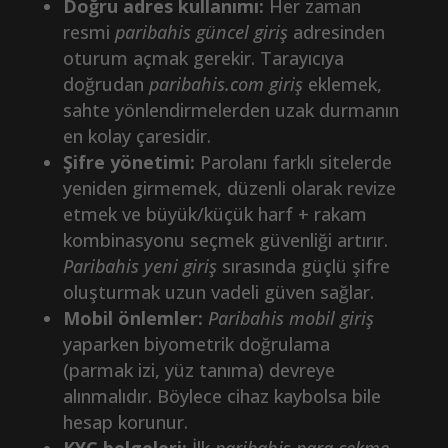
Doğru adres kullanımı:
Her zaman
resmi
paribahis güncel giriş
adresinden
oturum açmak gerekir. Tarayıcıya
doğrudan
paribahis.com giriş
eklemek,
sahte yönlendirmelerden uzak durmanın
en kolay çaresidir.
Şifre yönetimi:
Parolanı farklı sitelerde
yeniden girmemek, düzenli olarak revize
etmek ve büyük/küçük harf + rakam
kombinasyonu seçmek güvenliği artırır.
Paribahis yeni giriş
sırasında güçlü şifre
oluşturmak uzun vadeli güven sağlar.
Mobil önlemler:
Paribahis mobil giriş
yaparken biyometrik doğrulama
(parmak izi, yüz tanıma) devreye
alınmalıdır. Böylece cihaz kaybolsa bile
hesap korunur.