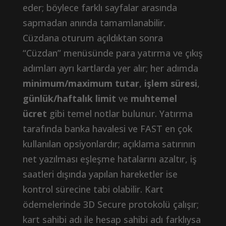
eder; böylece farklı sayfalar arasında
sapmadan anında tamamlanabilir.
Cüzdana oturum açıldıktan sonra
“Cüzdan” menüsünde para yatırma ve çıkış
adımları ayrı kartlarda yer alır; her adımda
minimum/maximum tutar
,
işlem süresi
,
günlük/haftalık limit
ve
muhtemel
ücret
gibi temel notlar bulunur. Yatırma
tarafında banka havalesi ve FAST en çok
kullanılan opsiyonlardır; açıklama satırının
net yazılması eşleşme hatalarını azaltır, iş
saatleri dışında yapılan hareketler ise
kontrol sürecine tabi olabilir. Kart
ödemelerinde 3D Secure protokolü çalışır;
kart sahibi adı ile hesap sahibi adı farklıysa