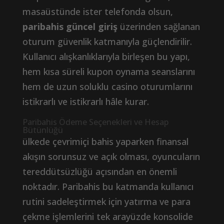
masaüstünde ister telefonda olsun,
paribahis güncel giriş
üzerinden sağlanan
oturum güvenlik katmanıyla güçlendirilir.
Kullanıcı alışkanlıklarıyla birleşen bu yapı,
hem kısa süreli kupon oynama seanslarını
hem de uzun soluklu casino oturumlarını
istikrarlı ve istikrarlı hâle kurar.
Paribahis Ödeme Seçenekleri ve Hesap
Bütünlüğü
ülkede çevrimiçi bahis yaparken finansal
akışın sorunsuz ve açık olması, oyuncuların
tereddütsüzlüğü açısından en önemli
noktadır. Paribahis bu katmanda kullanıcı
rutini sadeleştirmek için yatırma ve para
çekme işlemlerini tek arayüzde konsolide