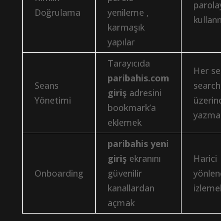
parolay
Doğrulama
yenileme ,
kullan
karmaşık
yapılar
Tarayıcıda
Her se
paribahis.com
Seans
search
giriş
adresini
Yönetimi
üzerin
bookmark’a
yazma
eklemek
paribahis yeni
giriş
ekranını
Harici
Onboarding
güvenilir
yönlen
kanallardan
izleme
açmak