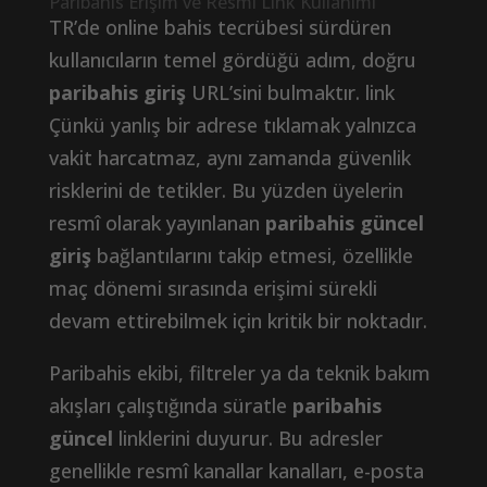
Paribahis Erişim ve Resmî Link Kullanımı
TR’de online bahis tecrübesi sürdüren
kullanıcıların temel gördüğü adım, doğru
paribahis giriş
URL’sini bulmaktır. link
Çünkü yanlış bir adrese tıklamak yalnızca
vakit harcatmaz, aynı zamanda güvenlik
risklerini de tetikler. Bu yüzden üyelerin
resmî olarak yayınlanan
paribahis güncel
giriş
bağlantılarını takip etmesi, özellikle
maç dönemi sırasında erişimi sürekli
devam ettirebilmek için kritik bir noktadır.
Paribahis ekibi, filtreler ya da teknik bakım
akışları çalıştığında süratle
paribahis
güncel
linklerini duyurur. Bu adresler
genellikle resmî kanallar kanalları, e-posta