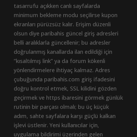
tasarrufu açıkken canlı sayfalarda
minimum bekleme modu seçilirse kupon
ekranları pürüzsüz kalır. Erişim düzenli
olsun diye paribahis güncel giriş adresleri
belli aralıklarla güncellenir; bu adresler
doğrulanmış kanallarda ilan edildiği için
“kısaltılmış link” ya da forum kökenli
yönlendirmelere ihtiyaç kalmaz. Adres
çubuğunda paribahis.com giriş ifadesini
doğru kontrol etmek, SSL kilidini gözden
geçirmek ve https ibaresini görmek günlük
rutinin bir parçası olmalı; bu üç küçük
adım, sahte sayfalara karşı güçlü kalkan
işlevi üstlenir. Yeni kullanıcılar için,
uygulama bildirimi üzerinden gelen