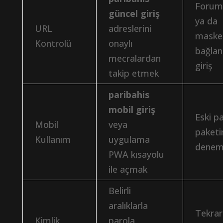
Forum
güncel giriş
ya da
URL
adreslerini
maske
Kontrolü
onaylı
bağlan
mecralardan
giriş
takip etmek
paribahis
mobil giriş
Eski p
Mobil
veya
paketi
Kullanım
uygulama
denem
PWA kısayolu
ile açmak
Belirli
aralıklarla
Tekrarl
Kimlik
parola