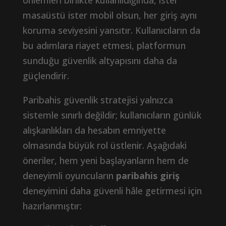
önlemleri birlikte kullanıldığında, ister
masaüstü ister mobil olsun, her giriş aynı
koruma seviyesini yansıtır. Kullanıcıların da
bu adımlara riayet etmesi, platformun
sunduğu güvenlik altyapısını daha da
güçlendirir.
Paribahis güvenlik stratejisi yalnızca
sistemle sınırlı değildir; kullanıcıların günlük
alışkanlıkları da hesabın emniyette
olmasında büyük rol üstlenir. Aşağıdaki
öneriler, hem yeni başlayanların hem de
deneyimli oyuncuların
paribahis giriş
deneyimini daha güvenli hâle getirmesi için
hazırlanmıştır: