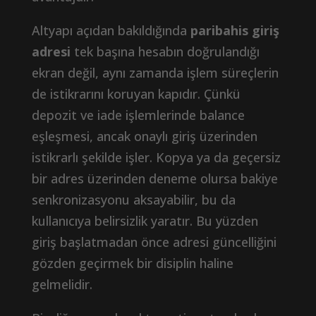
Altyapı açıdan bakıldığında
paribahis giriş
adresi
tek başına hesabın doğrulandığı
ekran değil, aynı zamanda işlem süreçlerin
de istikrarını koruyan kapıdır. Çünkü
depozit ve iade işlemlerinde balance
eşleşmesi, ancak onaylı giriş üzerinden
istikrarlı şekilde işler. Kopya ya da geçersiz
bir adres üzerinden deneme olursa bakiye
senkronizasyonu aksayabilir, bu da
kullanıcıya belirsizlik yaratır. Bu yüzden
giriş başlatmadan önce adresi güncelliğini
gözden geçirmek bir disiplin haline
gelmelidir.