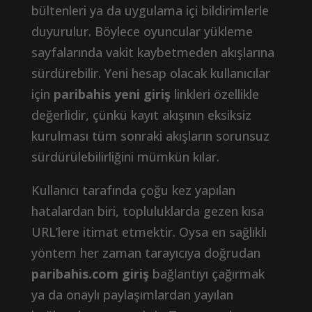
bültenleri ya da uygulama içi bildirimlerle
duyurulur. Böylece oyuncular yükleme
sayfalarında vakit kaybetmeden akışlarına
sürdürebilir. Yeni hesap olacak kullanıcılar
için
paribahis yeni giriş
linkleri özellikle
değerlidir, çünkü kayıt akışının eksiksiz
kurulması tüm sonraki akışların sorunsuz
sürdürülebilirliğini mümkün kılar.
Kullanıcı tarafında çoğu kez yapılan
hatalardan biri, topluluklarda gezen kısa
URL’lere itimat etmektir. Oysa en sağlıklı
yöntem her zaman tarayıcıya doğrudan
paribahis.com giriş
bağlantıyı çağırmak
ya da onaylı paylaşımlardan yayılan