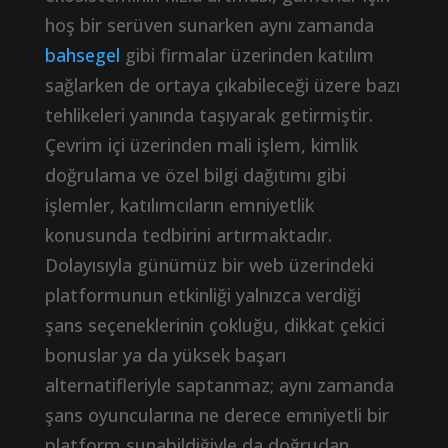
hoş bir serüven sunarken aynı zamanda
bahsegel
gibi firmalar üzerinden katılım
sağlarken de ortaya çıkabileceği üzere bazı
tehlikeleri yanında taşıyarak getirmiştir.
Çevrim içi üzerinden mali işlem, kimlik
doğrulama ve özel bilgi dağıtımı gibi
işlemler, katılımcıların emniyetlik
konusunda tedbirini artırmaktadır.
Dolayısıyla günümüz bir web üzerindeki
platformunun etkinliği yalnızca verdiği
şans seçeneklerinin çokluğu, dikkat çekici
bonuslar ya da yüksek başarı
alternatifleriyle saptanmaz; aynı zamanda
şans oyuncularına ne derece emniyetli bir
platform sunabildiğiyle da doğrudan