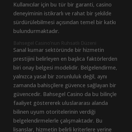
Kullanıcılar için bu tür bir garanti, casino
deneyiminin istikrarlı ve rahat bir şekilde
sürdürülebilmesi açısından temel bir katkı
bulundurmaktadır.
Bahsegel Casino’nun Ruhsatlı Düzeni
Sanal kumar sektöründe bir hizmetin
prestijini belirleyen en başlıca faktörlerden
biri onay belgesi modelidir. Belgelendirme,
yalnızca yasal bir zorunluluk değil, aynı
zamanda bahisçilere güvence sağlayan bir
güvencedir. Bahsegel Casino da bu bilinçle
faaliyet göstererek uluslararası alanda
bilinen uyum otoritelerinin verdiği
belgelendirmelerle çalışmaktadır. Bu
lisanslar, hizmetin belirli kriterlere yerine