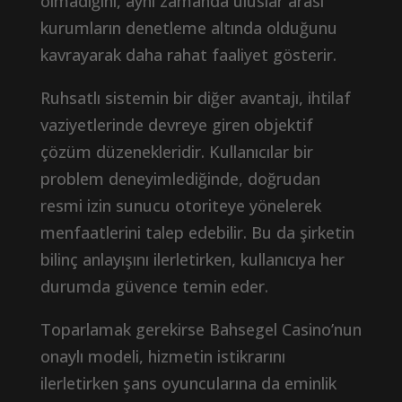
olmadığını, aynı zamanda uluslar arası
kurumların denetleme altında olduğunu
kavrayarak daha rahat faaliyet gösterir.
Ruhsatlı sistemin bir diğer avantajı, ihtilaf
vaziyetlerinde devreye giren objektif
çözüm düzenekleridir. Kullanıcılar bir
problem deneyimlediğinde, doğrudan
resmi izin sunucu otoriteye yönelerek
menfaatlerini talep edebilir. Bu da şirketin
bilinç anlayışını ilerletirken, kullanıcıya her
durumda güvence temin eder.
Toparlamak gerekirse Bahsegel Casino’nun
onaylı modeli, hizmetin istikrarını
ilerletirken şans oyuncularına da eminlik