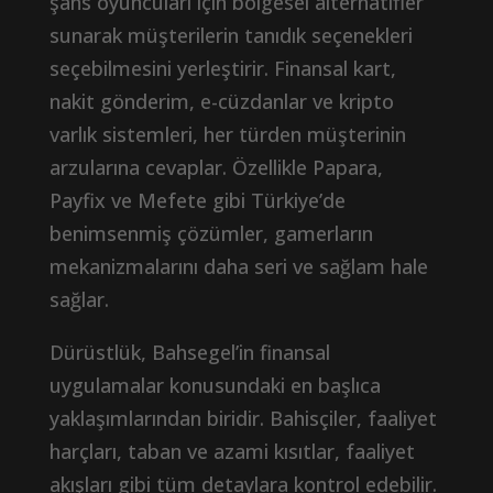
şans oyuncuları için bölgesel alternatifler
sunarak müşterilerin tanıdık seçenekleri
seçebilmesini yerleştirir. Finansal kart,
nakit gönderim, e-cüzdanlar ve kripto
varlık sistemleri, her türden müşterinin
arzularına cevaplar. Özellikle Papara,
Payfix ve Mefete gibi Türkiye’de
benimsenmiş çözümler, gamerların
mekanizmalarını daha seri ve sağlam hale
sağlar.
Dürüstlük, Bahsegel’in finansal
uygulamalar konusundaki en başlıca
yaklaşımlarından biridir. Bahisçiler, faaliyet
harçları, taban ve azami kısıtlar, faaliyet
akışları gibi tüm detaylara kontrol edebilir.