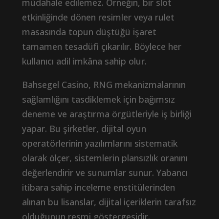
müdahale edilemez. Örneğin, bir slot
etkinliğinde dönen resimler veya rulet
masasında topun düştüğü işaret
tamamen tesadüfi çıkarılır. Böylece her
kullanıcı adil imkâna sahip olur.
Bahsegel Casino, RNG mekanizmalarının
sağlamlığını tasdiklemek için bağımsız
deneme ve araştırma örgütleriyle iş birliği
yapar. Bu şirketler, dijital oyun
operatörlerinin yazılımlarını sistematik
olarak ölçer, sistemlerin plansızlık oranını
değerlendirir ve sunumlar sunur. Yabancı
itibara sahip inceleme enstitülerinden
alınan bu lisanslar, dijital içeriklerin tarafsız
olduğunun resmi göstergesidir.