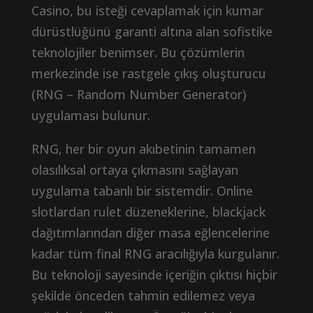
Casino, bu isteği cevaplamak için kumar
dürüstlüğünü garanti altına alan sofistike
teknolojiler benimser. Bu çözümlerin
merkezinde ise rastgele çıkış oluşturucu
(RNG – Random Number Generator)
uygulaması bulunur.
RNG, her bir oyun akıbetinin tamamen
olasılıksal ortaya çıkmasını sağlayan
uygulama tabanlı bir sistemdir. Online
slotlardan rulet düzeneklerine, blackjack
dağıtımlarından diğer masa eğlencelerine
kadar tüm final RNG aracılığıyla kurgulanır.
Bu teknoloji sayesinde içeriğin çıktısı hiçbir
şekilde önceden tahmin edilemez veya