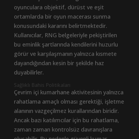
oyunculara objektif, dürüst ve eşit
ortamlarda bir oyun macerası sunma
konusundaki kararını belirtmektedir.
Kullanıcılar, RNG belgeleriyle pekiştirilen
bu eminlik şartlarında kendilerini huzurlu
görür ve karşılaşmanın yalnızca kısmete
dayandığından kesin bir şekilde haz
duyabilirler.
Sağlıklı Bahis Politikaları
Çevrim içi kumarhane aktivitesinin yalnızca
rahatlama amaçlı olması gerektiği, işletme
alanının vazgeçilmez kurallarından biridir.
Ancak bazı katılımcılar için bu rahatlama,
zaman zaman kontrolsüz davranışlara
oluşabilir. Bu nedenle güvenli kumar