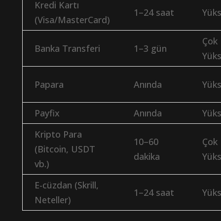
Kredi Kartı
1–24 saat
Yük
(Visa/MasterCard)
Çok
Banka Transferi
1–3 gün
Yük
Papara
Anında
Yük
Payfix
Anında
Yük
Kripto Para
10–60
Çok
(Bitcoin, USDT
dakika
Yük
vb.)
E-cüzdan (Skrill,
1–24 saat
Yük
Neteller)