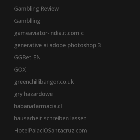
Gambling Review
Gamblling
gameaviator-india.it.com c
generative ai adobe photoshop 3
GGBet EN
GOX
greenchillibangor.co.uk
gry hazardowe
habanafarmacia.cl
hausarbeit schreiben lassen
HotelPalaciOSantacruz.com