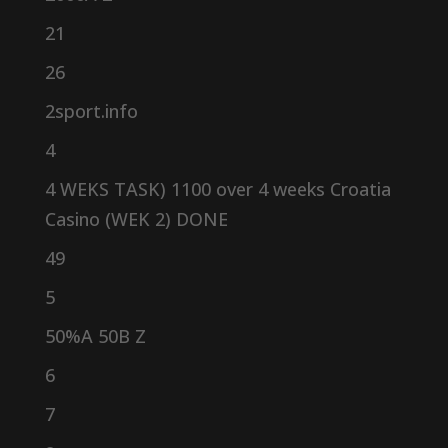
21
26
2sport.info
4
4 WEKS TASK) 1100 over 4 weeks Croatia
Casino (WEK 2) DONE
49
5
50%A 50B Z
6
7