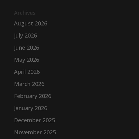
Archives
August 2026
July 2026
June 2026
May 2026
April 2026
March 2026
February 2026
January 2026
December 2025
November 2025