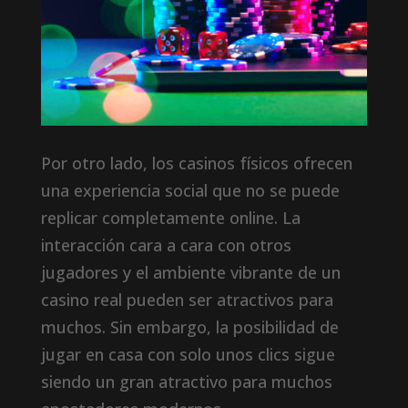
Por otro lado, los casinos físicos ofrecen
una experiencia social que no se puede
replicar completamente online. La
interacción cara a cara con otros
jugadores y el ambiente vibrante de un
casino real pueden ser atractivos para
muchos. Sin embargo, la posibilidad de
jugar en casa con solo unos clics sigue
siendo un gran atractivo para muchos