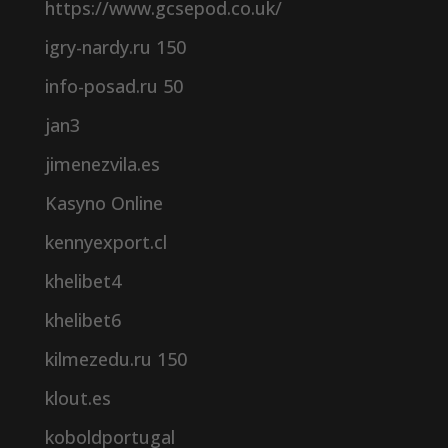
https://www.gcsepod.co.uk/
igry-nardy.ru 150
info-posad.ru 50
jan3
jimenezvila.es
Kasyno Online
kennyexport.cl
khelibet4
khelibet6
kilmezedu.ru 150
klout.es
koboldportugal