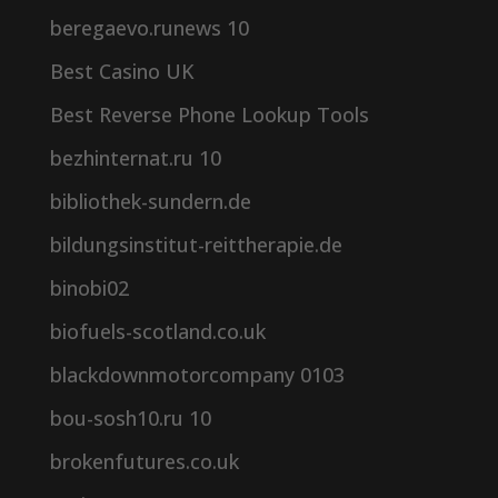
beregaevo.runews 10
Best Casino UK
Best Reverse Phone Lookup Tools
bezhinternat.ru 10
bibliothek-sundern.de
bildungsinstitut-reittherapie.de
binobi02
biofuels-scotland.co.uk
blackdownmotorcompany 0103
bou-sosh10.ru 10
brokenfutures.co.uk