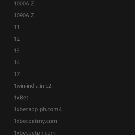
1000A Z
1090A Z
11
12
13
14
17
1win-india.in c2
1xBet
1xbetapp-ph.com4
1xbetbetmy.com
1xbetbetph.com