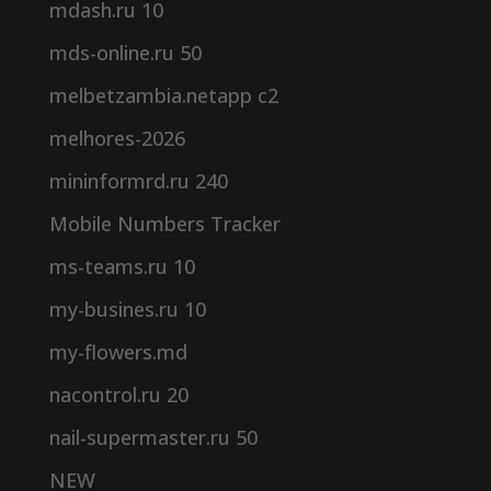
mdash.ru 10
mds-online.ru 50
melbetzambia.netapp c2
melhores-2026
mininformrd.ru 240
Mobile Numbers Tracker
ms-teams.ru 10
my-busines.ru 10
my-flowers.md
nacontrol.ru 20
nail-supermaster.ru 50
NEW