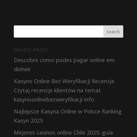
Recent Posts
Descobre como podes pagar online em
dinheir
Kasyno Online Bez Weryfikacji Recenzje
Czytaj recenzje klientów na temat
kasynoonlinebezweryfikacji info
Najlepsze Kasyna Online w Polsce Ranking
Kasyn 2025
Mejores casinos online Chile 2025: guía