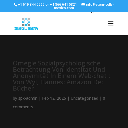
+1 619 344 0565 or +1 866 641 0821
info@stem-cells-
mexico.com
Omegle Sozialpsychologische
Betrachtung Von Identität Und
Anonymität In Einem Web-chat :
Von Wyl, Hannes: Amazon De:
Bücher
by
spk-admin
|
Feb 12, 2026
|
Uncategorized
|
0
comments