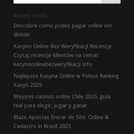
Recent Posts
Descobre como podes pagar online em
dinheir
Kasyno Online Bez Weryfikacji Recenzje
Czytaj recenzje klientów na temat
kasynoonlinebezweryfikacji info
Najlepsze Kasyna Online w Polsce Ranking
Kasyn 2025
Mejores casinos online Chile 2025: guía
real para elegir, jugar y ganar
Blaze Apostas Entrar de Site: Online &
Cadastro in Brazil 2025