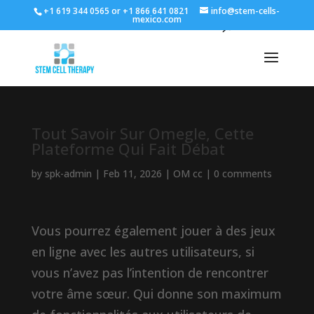
+1 619 344 0565 or +1 866 641 0821
info@stem-cells-
mexico.com
Tout Savoir Sur Omegle, Cette
Plateforme Qui Fait Débat
by
spk-admin
|
Feb 11, 2026
|
OM cc
|
0 comments
Vous pourrez également jouer à des jeux
en ligne avec les autres utilisateurs, si
vous n’avez pas l’intention de rencontrer
votre âme sœur. Qui donne son maximum