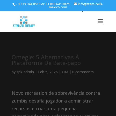
+1 619 344 0565 or +1 866 641 0821
info@stem-cells-
mexico.com
Omegle: 5 Alternativas À
Plataforma De Bate-papo
by
spk-admin
|
Feb 5, 2026
|
OM
|
0 comments
Novo recreation de sobrevivência contra
zumbis desafia jogador a administrar
recursos e criar uma pequena