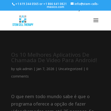
+1 619 344 0565 or +1 866 641 0821
info@stem-cells-
mexico.com
Os 10 Melhores Aplicativos De
Chamada De Vídeo Para Android!
by
spk-admin
|
Jan 7, 2026
|
Uncategorized
|
0
comments
O que nem todo mundo sabe é que o
programa oferece a opção de fazer