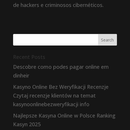
de hackers e criminosos cibernéticos.
Recent Posts
Descobre como podes pagar online em
dinheir
Kasyno Online Bez Weryfikacji Recenzje
Czytaj recenzje klientów na temat
kasynoonlinebezweryfikacji info
Najlepsze Kasyna Online w Polsce Ranking
Kasyn 2025