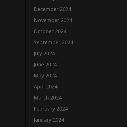
December 2024
November 2024
October 2024
September 2024
July 2024
June 2024
May 2024
April 2024
March 2024
February 2024
January 2024