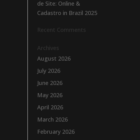
de Site: Online &
Cadastro in Brazil 2025
Recent Comments
Archives
August 2026
July 2026
June 2026
May 2026
April 2026
March 2026
February 2026