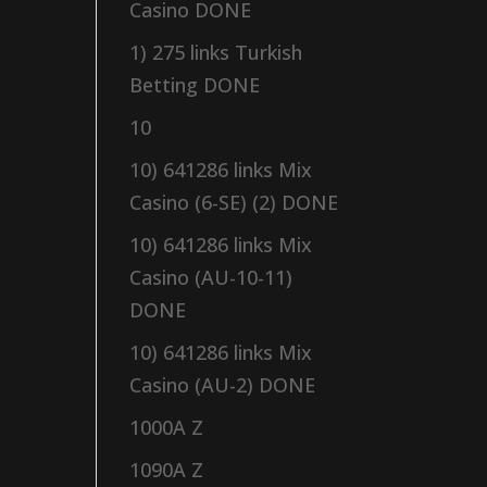
Casino DONE
1) 275 links Turkish
Betting DONE
10
10) 641286 links Mix
Casino (6-SE) (2) DONE
10) 641286 links Mix
Casino (AU-10-11)
DONE
10) 641286 links Mix
Casino (AU-2) DONE
1000A Z
1090A Z