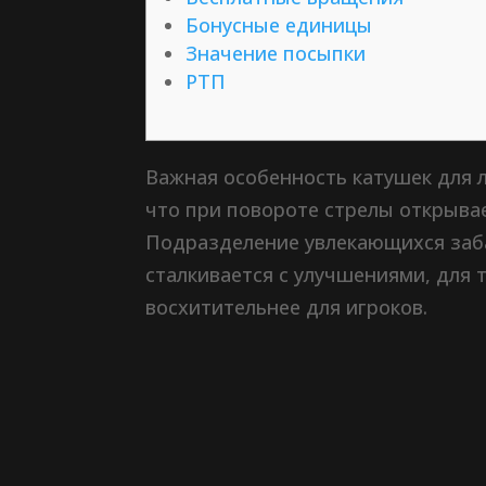
Бонусные единицы
Значение посыпки
РТП
Важная особенность катушек для л
что при повороте стрелы открыва
Подразделение увлекающихся заб
сталкивается с улучшениями, для 
восхитительнее для игроков.