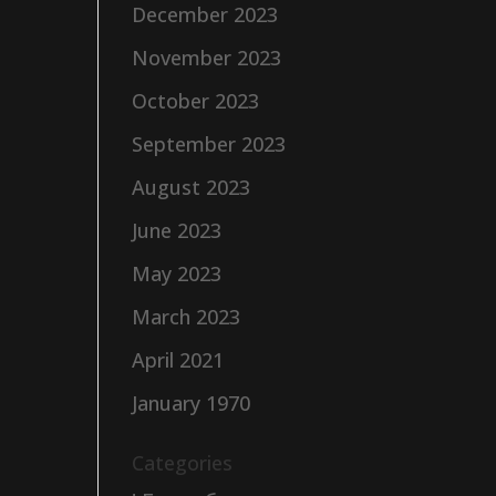
December 2023
November 2023
October 2023
September 2023
August 2023
June 2023
May 2023
March 2023
April 2021
January 1970
Categories