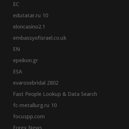
EC
edutatar.ru 10
eloncasino2.1
embassyofisrael.co.uk
EN
epeikon.gr
ESA
evarosebridal 2802
Fast People Lookup & Data Search
fc-metallurg.ru 10
focuspp.com
Forex News