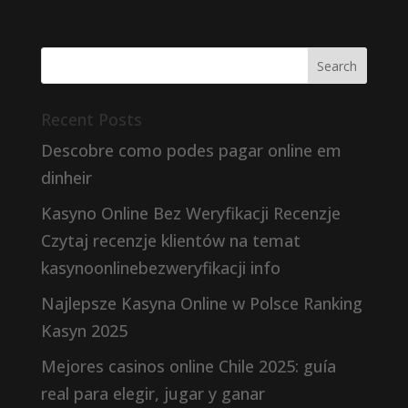
Recent Posts
Descobre como podes pagar online em
dinheir
Kasyno Online Bez Weryfikacji Recenzje
Czytaj recenzje klientów na temat
kasynoonlinebezweryfikacji info
Najlepsze Kasyna Online w Polsce Ranking
Kasyn 2025
Mejores casinos online Chile 2025: guía
real para elegir, jugar y ganar