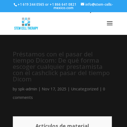
+1 619 344 0565 or +1 866 641 0821
info@stem-cells-
mexico.com
Préstamos con el pasar del
tiempo Dicom: De qué forma
escoger cualquier prestamista
con el cashclick pasar del tiempo
Dicom
by
spk-admin
|
Nov 17, 2025
|
Uncategorized
|
0
comments
Artículos de material