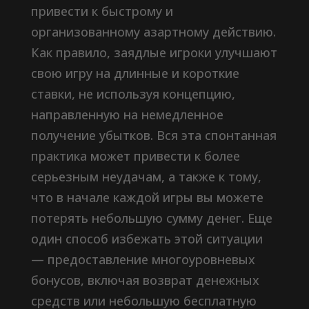
привести к быстрому и
организованному азартному действию.
Как правило, заядлые игроки улучшают
свою игру на длинные и короткие
ставки, не используя концепцию,
направленную на немедленное
получение убытков. Вся эта спонтанная
практика может привести к более
серьезным неудачам, а также к тому,
что в начале каждой игры вы можете
потерять небольшую сумму денег. Еще
один способ избежать этой ситуации
— предоставление многоуровневых
бонусов, включая возврат денежных
средств или небольшую бесплатную