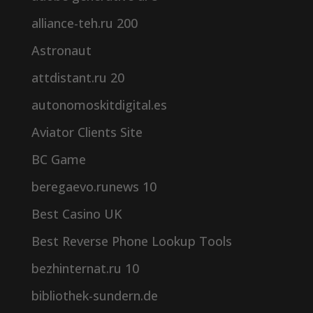
alliance-teh.ru 200
Astronaut
attdistant.ru 20
autonomoskitdigital.es
Aviator Clients Site
BC Game
beregaevo.runews 10
Best Casino UK
Best Reverse Phone Lookup Tools
bezhinternat.ru 10
bibliothek-sundern.de