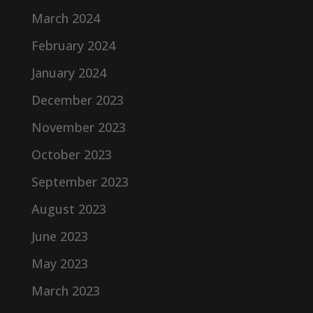
March 2024
February 2024
January 2024
December 2023
November 2023
October 2023
September 2023
August 2023
June 2023
May 2023
March 2023