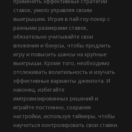
применять эффективные стратегии
ставок, умело управляя своим
выигрышем. Играя в пай-гоу-покер с
разными размерами ставок,
обязательно учитывайте свои
вложения и бонусы, чтобы продлить
игру и повысить шансы на крупные
выигрыши. Кроме того, необходимо
отслеживать волатильность и изучать
эффективные варианты джекпота. И
наконец, избегайте
импровизированных решений и
играйте постоянно, сохраняя
настройки, используя таймеры, чтобы
научиться контролировать свои ставки.