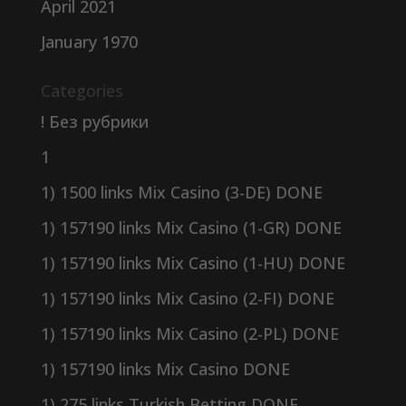
April 2021
January 1970
Categories
! Без рубрики
1
1) 1500 links Mix Casino (3-DE) DONE
1) 157190 links Mix Casino (1-GR) DONE
1) 157190 links Mix Casino (1-HU) DONE
1) 157190 links Mix Casino (2-FI) DONE
1) 157190 links Mix Casino (2-PL) DONE
1) 157190 links Mix Casino DONE
1) 275 links Turkish Betting DONE