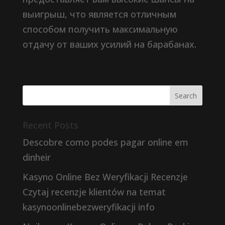
выигрыш, что является отличным
способом получить максимальную
отдачу от ваших усилий на барабанах.
Recent Posts
Descobre como podes pagar online em
dinheir
Kasyno Online Bez Weryfikacji Recenzje
Czytaj recenzje klientów na temat
kasynoonlinebezweryfikacji info