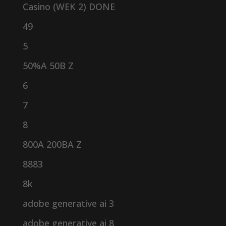
Casino (WEK 2) DONE
49
5
50%A 50B Z
6
7
8
800A 200BA Z
8883
8k
adobe generative ai 3
adobe generative ai 8