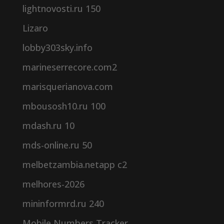
lightnovosti.ru 150
Lizaro
lobby303sky.info
marineserrecore.com2
marisquerianova.com
mbousosh10.ru 100
mdash.ru 10
mds-online.ru 50
melbetzambia.netapp c2
melhores-2026
mininformrd.ru 240
Mobile Numbers Tracker