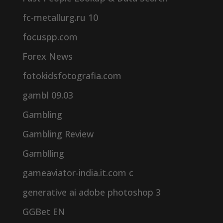
fc-metallurg.ru 10
focuspp.com
Forex News
fotokidsfotografia.com
gambl 09.03
Gambling
Gambling Review
Gamblling
gameaviator-india.it.com c
generative ai adobe photoshop 3
GGBet EN