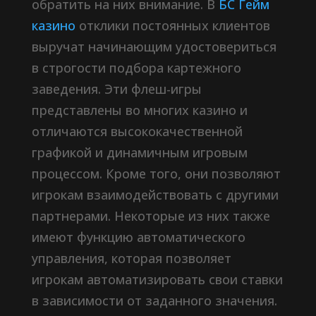
обратить на них внимание. В
БС Гейм
казино
отклики постоянных клиентов
выручат начинающим удостовериться
в строгости подбора картежного
заведения. Эти флеш-игры
представлены во многих казино и
отличаются высококачественной
графикой и динамичным игровым
процессом. Кроме того, они позволяют
игрокам взаимодействовать с другими
партнерами. Некоторые из них также
имеют функцию автоматического
управления, которая позволяет
игрокам автоматизировать свои ставки
в зависимости от заданного значения.