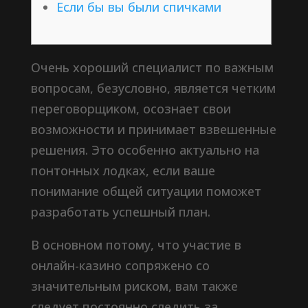
Если бы вы были спичками
Очень хороший специалист по важным
вопросам, безусловно, является четким
переговорщиком, осознает свои
возможности и принимает взвешенные
решения. Это особенно актуально на
понтонных лодках, если ваше
понимание общей ситуации поможет
разработать успешный план.
В основном потому, что участие в
онлайн-казино сопряжено со
значительным риском, вам также
следует постоянно следить за