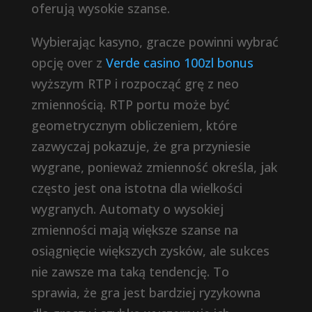
oferują wysokie szanse.
Wybierając kasyno, gracze powinni wybrać
opcję over z
Verde casino 100zl bonus
wyższym RTP i rozpocząć grę z neo
zmiennością. RTP portu może być
geometrycznym obliczeniem, które
zazwyczaj pokazuje, że gra przyniesie
wygrane, ponieważ zmienność określa, jak
często jest ona istotna dla wielkości
wygranych. Automaty o wysokiej
zmienności mają większe szanse na
osiągnięcie większych zysków, ale sukces
nie zawsze ma taką tendencję. To
sprawia, że ​​gra jest bardziej ryzykowna