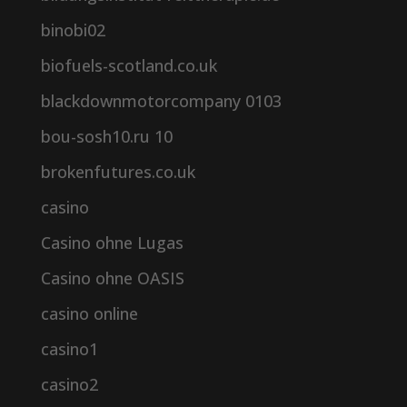
binobi02
biofuels-scotland.co.uk
blackdownmotorcompany 0103
bou-sosh10.ru 10
brokenfutures.co.uk
casino
Casino ohne Lugas
Casino ohne OASIS
casino online
casino1
casino2