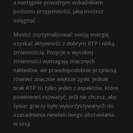
a następnie poważnym wskaźnikiem
poziomu przyjemności, jaką możesz
osiągnąć.
Musisz zoptymalizować swoją energię,
uzyskać aktywność z dobrym RTP i niską
zmiennością. Pozycje o wysokiej
zmienności wymagają znacznych
nakładów, ale prawdopodobnie przyniosą
również znacznie większe zyski. Jednak
brak RTP to tylko jeden z aspektów, które
powinieneś rozważyć, jeśli nie chcesz, aby
tysiąc graczy było wykorzystywanych do
uzasadnienia niewłaściwego obstawiania
w sesji.