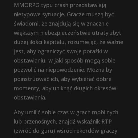
MMORPG typu crash przedstawiają
nietypowe sytuacje. Gracze muszą być
świadomi, że znajdują się w znacznie
większym niebezpieczeństwie utraty zbyt
dużej ilości kapitału, rozumiejąc, że ważne
jest, aby ograniczyć swoje porażki w
obstawianiu, w jaki sposób mogą sobie
pozwolić na niepowodzenie. Można by
poinstruować ich, aby wybierać dobre
momenty, aby uniknąć długich okresów
obstawiania.
Aby umilić sobie czas w grach mobilnych
lub przenośnych, znajdź wskaźnik RTP
(zwróć do guru) wśród rekordów graczy