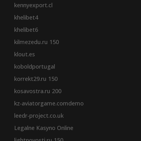
kennyexport.cl
khelibet4
khelibet6
kilmezedu.ru 150
klout.es
koboldportugal
korrekt29.ru 150
kosavostra.ru 200
kz-aviatorgame.comdemo
leedr-project.co.uk
Legalne Kasyno Online
lightnovosti.ru 150