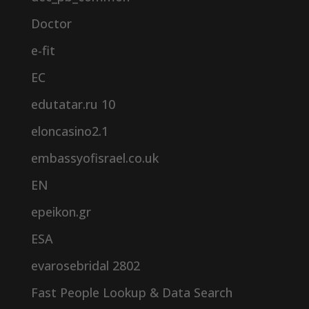
Doctor
e-fit
EC
edutatar.ru 10
eloncasino2.1
embassyofisrael.co.uk
EN
epeikon.gr
ESA
evarosebridal 2802
Fast People Lookup & Data Search