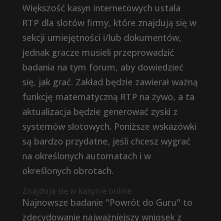
Większość kasyn internetowych ustala
RTP dla slotów firmy, które znajdują się w
sekcji umiejętności i/lub dokumentów,
jednak gracze musieli przeprowadzić
badania na tym forum, aby dowiedzieć
się, jak grać. Zakład będzie zawierał ważną
funkcję matematyczną RTP na żywo, a ta
aktualizacja będzie generować zyski z
systemów slotowych. Poniższe wskazówki
są bardzo przydatne, jeśli chcesz wygrać
na określonych automatach i w
określonych obrotach.
Znajdują się w kasynie online
Najnowsze badanie "Powrót do Guru" to
zdecydowanie najważniejszy wniosek z