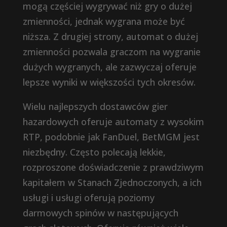
mogą częściej wygrywać niż gry o dużej
zmienności, jednak wygrana może być
niższa. Z drugiej strony, automat o dużej
zmienności pozwala graczom na wygranie
dużych wygranych, ale zazwyczaj oferuje
lepsze wyniki w większości tych okresów.
Wielu najlepszych dostawców gier
hazardowych oferuje automaty z wysokim
RTP, podobnie jak FanDuel, BetMGM jest
niezbędny. Często polecają lekkie,
rozproszone doświadczenie z prawdziwym
kapitałem w Stanach Zjednoczonych, a ich
usługi i usługi oferują poziomy
darmowych spinów w następujących