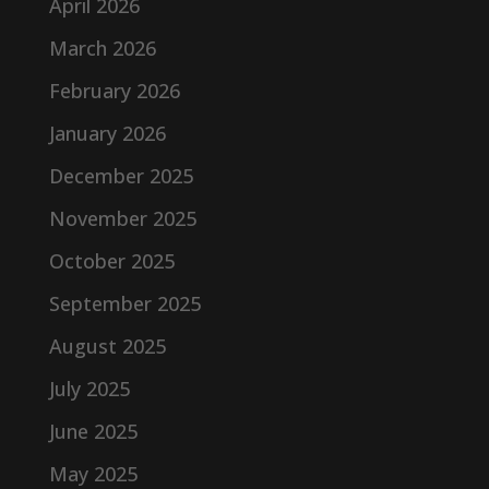
April 2026
March 2026
February 2026
January 2026
December 2025
November 2025
October 2025
September 2025
August 2025
July 2025
June 2025
May 2025