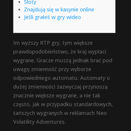
Sloty
Znajdują się w kasynie online
Jeśli grałeś w gry wideo
Im wyższy RTP gry, tym większe
prawdopodobieństwo, że kraj wypłaci
wygrane. Gracze muszą jednak brać pod
uwagę zmienność przy wyborze
odpowiedniego automatu. Automaty o
dużej zmienności zazwyczaj przynoszą
znacznie większe wygrane, a nie tak
często, jak w przypadku standardowych,
tańszych wygranych w reklamach Neo
Volatility Adventures.