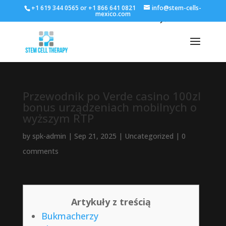
+1 619 344 0565 or +1 866 641 0821
info@stem-cells-
mexico.com
Przewodnik po Verde casino 100zl
bonus urządzeniach mobilnych o
wyższym RTP
by
spk-admin
|
Sep 21, 2025
|
Uncategorized
|
0
comments
Artykuły z treścią
Bukmacherzy