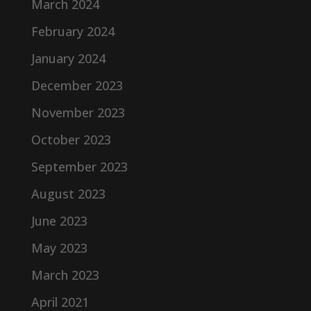
March 2024
February 2024
January 2024
December 2023
November 2023
October 2023
September 2023
August 2023
June 2023
May 2023
March 2023
April 2021