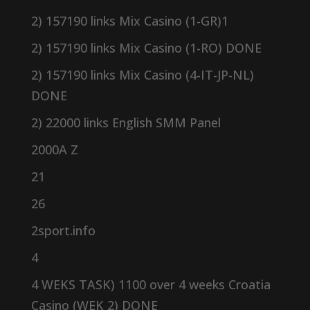
2) 157190 links Mix Casino (1-GR)1
2) 157190 links Mix Casino (1-RO) DONE
2) 157190 links Mix Casino (4-IT-JP-NL)
DONE
2) 22000 links English SMM Panel
2000A Z
21
26
2sport.info
4
4 WEKS TASK) 1100 over 4 weeks Croatia
Casino (WEK 2) DONE