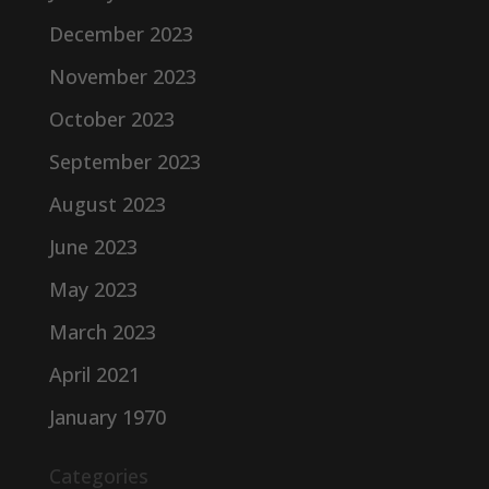
December 2023
November 2023
October 2023
September 2023
August 2023
June 2023
May 2023
March 2023
April 2021
January 1970
Categories