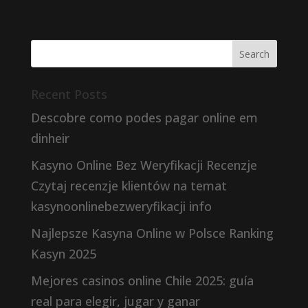
Recent Posts
Descobre como podes pagar online em
dinheir
Kasyno Online Bez Weryfikacji Recenzje
Czytaj recenzje klientów na temat
kasynoonlinebezweryfikacji info
Najlepsze Kasyna Online w Polsce Ranking
Kasyn 2025
Mejores casinos online Chile 2025: guía
real para elegir, jugar y ganar