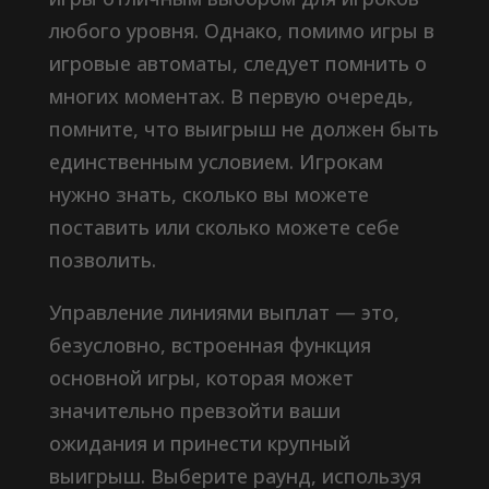
любого уровня. Однако, помимо игры в
игровые автоматы, следует помнить о
многих моментах. В первую очередь,
помните, что выигрыш не должен быть
единственным условием. Игрокам
нужно знать, сколько вы можете
поставить или сколько можете себе
позволить.
Управление линиями выплат — это,
безусловно, встроенная функция
основной игры, которая может
значительно превзойти ваши
ожидания и принести крупный
выигрыш. Выберите раунд, используя