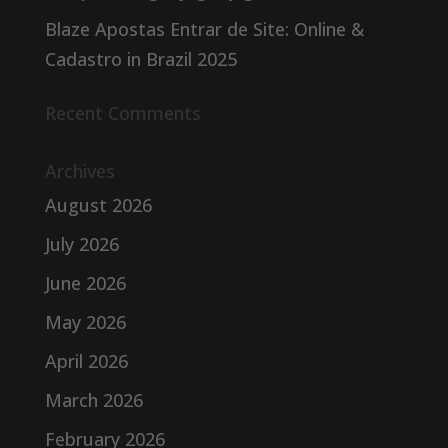
Blaze Apostas Entrar de Site: Online &
Cadastro in Brazil 2025
Recent Comments
Archives
August 2026
July 2026
June 2026
May 2026
April 2026
March 2026
February 2026