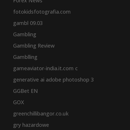
Forex News
fotokidsfotografia.com
gambl 09.03
Gambling
Gambling Review
Gamblling
gameaviator-india.it.com c
generative ai adobe photoshop 3
GGBet EN
GOX
greenchillibangor.co.uk
gry hazardowe