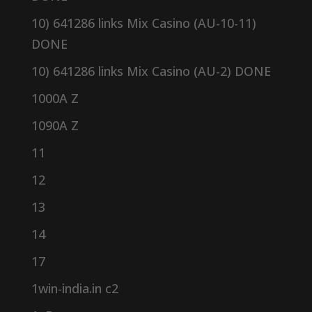
10) 641286 links Mix Casino (AU-10-11)
DONE
10) 641286 links Mix Casino (AU-2) DONE
1000A Z
1090A Z
11
12
13
14
17
1win-india.in c2