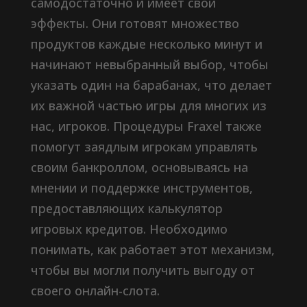
самодостаточно и имеет свои
эффекты. Они готовят множество
продуктов каждые несколько минут и
начинают невыбранный выбор, чтобы
указать один на барабанах, что делает
их важной частью игры для многих из
нас, игроков. Процедуры Fraxel также
помогут заядлым игрокам управлять
своим банкроллом, основываясь на
мнении и поддержке инструментов,
предоставляющих калькулятор
игровых кредитов. Необходимо
понимать, как работает этот механизм,
чтобы вы могли получить выгоду от
своего онлайн-слота.