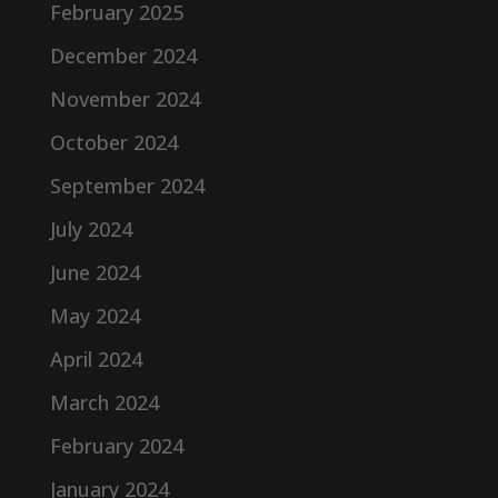
February 2025
December 2024
November 2024
October 2024
September 2024
July 2024
June 2024
May 2024
April 2024
March 2024
February 2024
January 2024