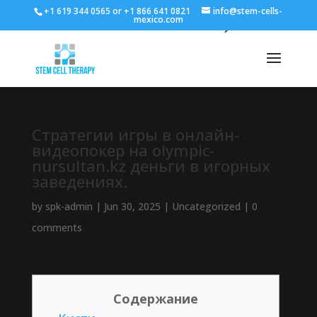
+1 619 344 0565 or +1 866 641 0821
info@stem-cells-
mexico.com
Стратегии игры в онлайн-
видеопокер на olympic-
nursultan.kz деньги в игорных
заведениях.
by
spk-admin
|
Jun 30, 2025
|
Uncategorized
|
0
comments
Содержание