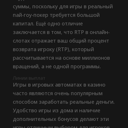
суммы, поскольку для игры в реальный
пай-гоу-покер требуется большой
капитал. Ещё одно отличие
заключается в том, что RTP в онлайн-
слотах отражает ваш общий процент
возврата игроку (RTP), который
рассчитывается на основе миллионов
вращений, а не одной программы.
Линии выплат
Игры в игровых автоматах в казино
часто являются очень популярным
способом заработать реальные деньги.
Удобство игры из дома и наличие
дополнительных бонусов делают эти
игры отличным выбором для игроков