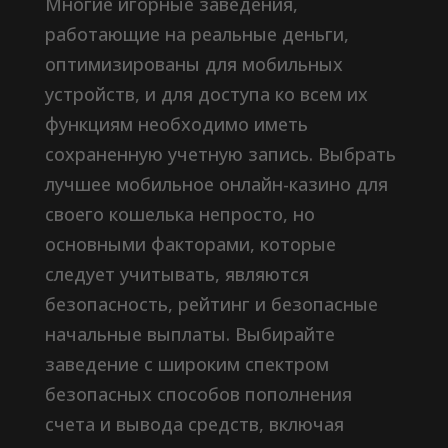
Многие игорные заведения,
работающие на реальные деньги,
оптимизированы для мобильных
устройств, и для доступа ко всем их
функциям необходимо иметь
сохраненную учетную запись. Выбрать
лучшее мобильное онлайн-казино для
своего кошелька непросто, но
основными факторами, которые
следует учитывать, являются
безопасность, рейтинг и безопасные
начальные выплаты. Выбирайте
заведение с широким спектром
безопасных способов пополнения
счета и вывода средств, включая