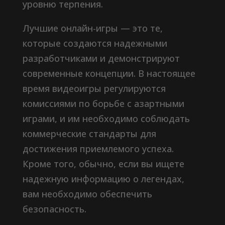
уровню терпения.
Лучшие онлайн-игры — это те,
которые создаются надежными
разработчиками и демонстрируют
современные концепции. В настоящее
время видеоигры регулируются
комиссиями по борьбе с азартными
играми, и им необходимо соблюдать
коммерческие стандарты для
достижения приемлемого успеха.
Кроме того, обычно, если вы ищете
надежную информацию о легендах,
вам необходимо обеспечить
безопасность.