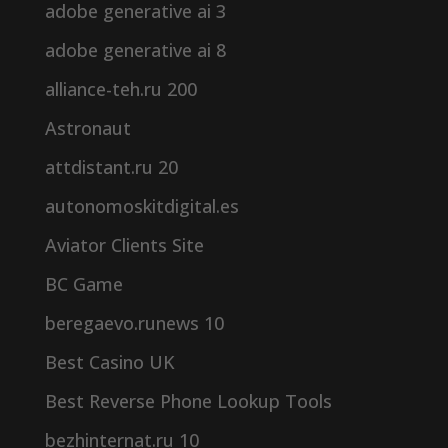
adobe generative ai 3
adobe generative ai 8
alliance-teh.ru 200
Astronaut
attdistant.ru 20
autonomoskitdigital.es
Aviator Clients Site
BC Game
beregaevo.runews 10
Best Casino UK
Best Reverse Phone Lookup Tools
bezhinternat.ru 10