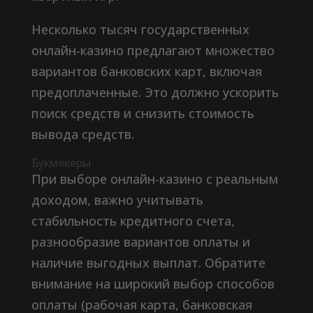
Несколько тысяч государственных
онлайн-казино предлагают множество
вариантов банковских карт, включая
предоплаченные.
Это должно ускорить
поиск средств и снизить стоимость
вывода средств.
Букмекеры
При выборе онлайн-казино с реальным
доходом, важно учитывать
стабильность кредитного счета,
разнообразие вариантов оплаты и
наличие выгодных выплат. Обратите
внимание на широкий выбор способов
оплаты (рабочая карта, банковская