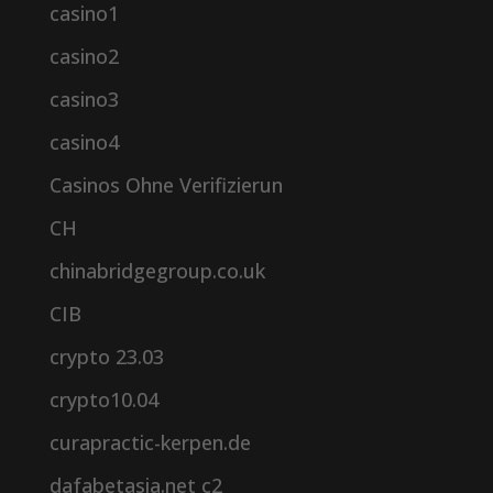
casino1
casino2
casino3
casino4
Casinos Ohne Verifizierun
CH
chinabridgegroup.co.uk
CIB
crypto 23.03
crypto10.04
curapractic-kerpen.de
dafabetasia.net c2