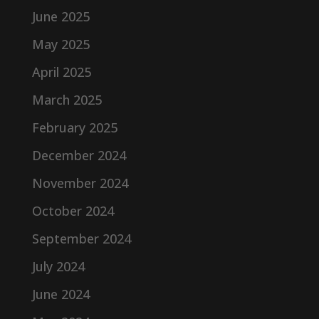
June 2025
May 2025
April 2025
March 2025
February 2025
December 2024
November 2024
October 2024
September 2024
July 2024
June 2024