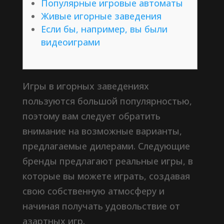
Популярные игровые автоматы
Живые игорные заведения
Если бы, например, вы были
видеоиграми
Игры в игорных заведениях
пользуются большой популярностью,
поэтому вам следует обратить
внимание на возможные варианты,
предлагаемые дилерами. Следующие
бренды предлагают реальные игры, в
которые вы можете играть, создавая
свою собственную атмосферу и
начиная получать удовольствие от
азартных игр.