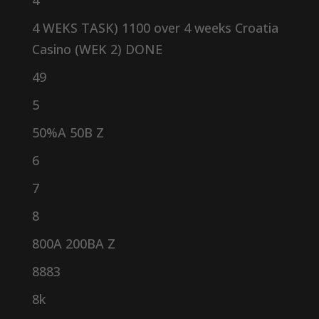
4
4 WEKS TASK) 1100 over 4 weeks Croatia
Casino (WEK 2) DONE
49
5
50%A 50B Z
6
7
8
800A 200BA Z
8883
8k