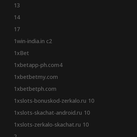
13
14
17
1win-india.in c2
1xBet
1xbetapp-ph.com4
1xbetbetmy.com
1xbetbetph.com
1xslots-bonuskod-zerkalo.ru 10
1xslots-skachat-android.ru 10
1xslots-zerkalo-skachat.ru 10
2