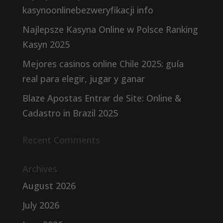
kasynoonlinebezweryfikacji info
Najlepsze Kasyna Online w Polsce Ranking
Kasyn 2025
Mejores casinos online Chile 2025: guía
real para elegir, jugar y ganar
Blaze Apostas Entrar de Site: Online &
Cadastro in Brazil 2025
Recent Comments
Archives
August 2026
July 2026