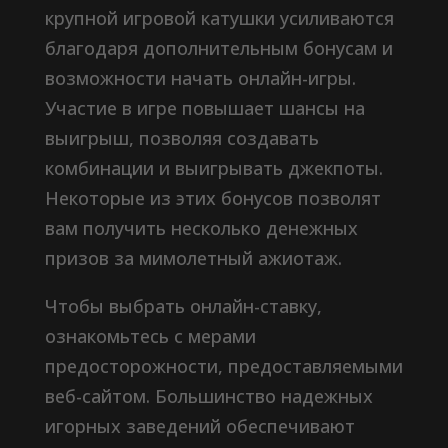
крупной игровой катушки усиливаются
благодаря дополнительным бонусам и
возможности начать онлайн-игры.
Участие в игре повышает шансы на
выигрыш, позволяя создавать
комбинации и выигрывать джекпоты.
Некоторые из этих бонусов позволят
вам получить несколько денежных
призов за мимолетный ажиотаж.
Чтобы выбрать онлайн-ставку,
ознакомьтесь с мерами
предосторожности, предоставляемыми
веб-сайтом. Большинство надежных
игорных заведений обеспечивают