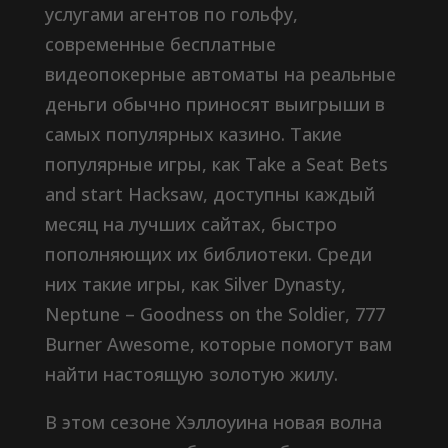
услугами агентов по гольфу,
современные бесплатные
видеопокерные автоматы на реальные
деньги обычно приносят выигрыши в
самых популярных казино. Такие
популярные игры, как Take a Seat Bets
and start Hacksaw, доступны каждый
месяц на лучших сайтах, быстро
пополняющих их библиотеки. Среди
них такие игры, как Silver Dynasty,
Neptune – Goodness on the Soldier, 777
Burner Awesome, которые помогут вам
найти настоящую золотую жилу.
В этом сезоне Хэллоуина новая волна