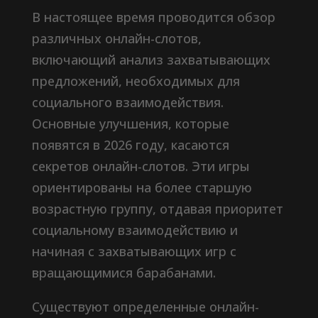
В настоящее время проводится обзор
различных онлайн-слотов,
включающий анализ захватывающих
предложений, необходимых для
социального взаимодействия.
Основные улучшения, которые
появятся в 2026 году, касаются
секретов онлайн-слотов. Эти игры
ориентированы на более старшую
возрастную группу, отдавая приоритет
социальному взаимодействию и
начиная с захватывающих игр с
вращающимися барабанами.
Существуют определенные онлайн-