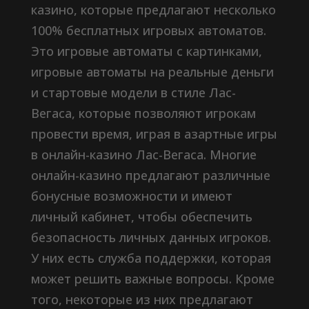
казино, которые предлагают несколько
100% бесплатных игровых автоматов.
Это игровые автоматы с картинками,
игровые автоматы на реальные деньги
и стартовые модели в стиле Лас-
Вегаса, которые позволяют игрокам
провести время, играя в азартные игры
в онлайн-казино Лас-Вегаса. Многие
онлайн-казино предлагают различные
бонусные возможности и имеют
личный кабинет, чтобы обеспечить
безопасность личных данных игроков.
У них есть служба поддержки, которая
может решить важные вопросы. Кроме
того, некоторые из них предлагают