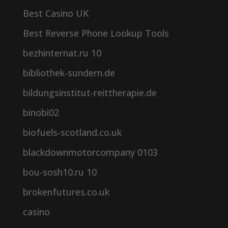
Best Casino UK
Best Reverse Phone Lookup Tools
bezhinternat.ru 10
bibliothek-sundern.de
bildungsinstitut-reittherapie.de
binobi02
biofuels-scotland.co.uk
blackdownmotorcompany 0103
bou-sosh10.ru 10
brokenfutures.co.uk
casino