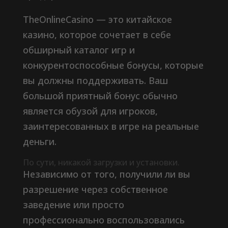
TheOnlineCasino — это китайское
казино, которое сочетает в себе
обширный каталог игр и
конкурентоспособные бонусы, которые
вы должны поддерживать.
Ваш
большой приятный бонус обычно
является обузой для игроков,
заинтересованных в игре на реальные
деньги.
По сути, никакой загрузки и установки.
Независимо от того, получили ли вы
разрешение через собственное
заведение или просто
профессионально воспользовались