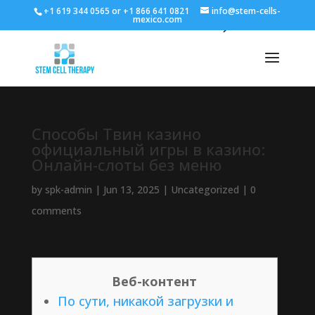
+1 619 344 0565 or +1 866 641 0821
info@stem-cells-
mexico.com
Способы Твин казино
официальный игры в казино:
Онлайн-слоты без меню
by
spk-admin
|
Jun 13, 2025
|
Uncategorized
|
0
comments
Веб-контент
По сути, никакой загрузки и