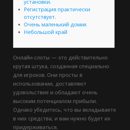
установки.
Регистрация практически
отсутствует.
Очень маленький домик
Небольшой край
Онлайн-слоты — это действительно
крутая штука, созданная специально
для игроков. Они просты в
использовании, доставляют
удовольствие и обладают очень
высоким потенциалом прибыли.
Однако убедитесь, что вы вкладываете
в них средства, и вам нужно будет их
придерживаться.