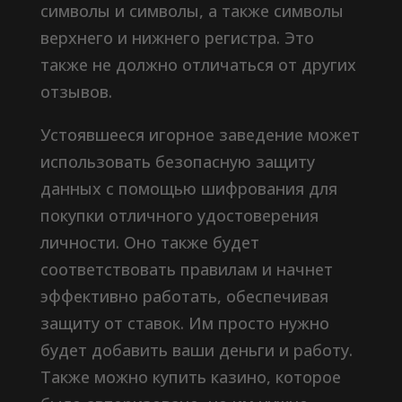
символы и символы, а также символы
верхнего и нижнего регистра. Это
также не должно отличаться от других
отзывов.
Устоявшееся игорное заведение может
использовать безопасную защиту
данных с помощью шифрования для
покупки отличного удостоверения
личности. Оно также будет
соответствовать правилам и начнет
эффективно работать, обеспечивая
защиту от ставок. Им просто нужно
будет добавить ваши деньги и работу.
Также можно купить казино, которое