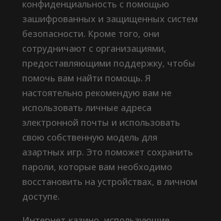
конфиденциальность с помощью
зашифрованных и защищенных систем
безопасности. Кроме того, они
сотрудничают с организациями,
предоставляющими поддержку, чтобы
помочь вам найти помощь. Я
настоятельно рекомендую вам не
использовать личные адреса
электронной почты и использовать
свою собственную модель для
азартных игр. Это поможет сохранить
пароли, которые вам необходимо
восстановить на устройствах, в личном
доступе.
Интернет-казино, использующие