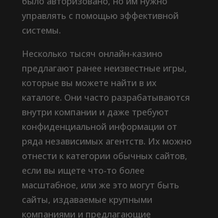
было авторизовано, но им нужно
управлять с помощью эффективной
системы.
Несколько тысяч онлайн-казино
предлагают ранее неизвестные игры,
которые вы можете найти в их
каталоге. Они часто разрабатываются
внутри компании и даже требуют
конфиденциальной информации от
ряда независимых агентств. Их можно
отнести к категории обычных сайтов,
если вы ищете что-то более
масштабное, или же это могут быть
сайты, издаваемые крупными
компаниями и предлагающие