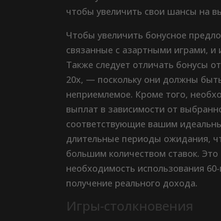
чтобы увеличить свои шансы на в
Чтобы увеличить бонусное предло
связанные с азартными играми, и
Также следует отличать бонусы о
20x, — поскольку они должны быт
неприемлемое. Кроме того, необ
выплат в зависимости от выбранн
соответствующие вашим идеальным
длительные периоды ожидания, чт
большим количеством ставок. Это
необходимость использования 60-
получение реального дохода.
Игры-столкновения