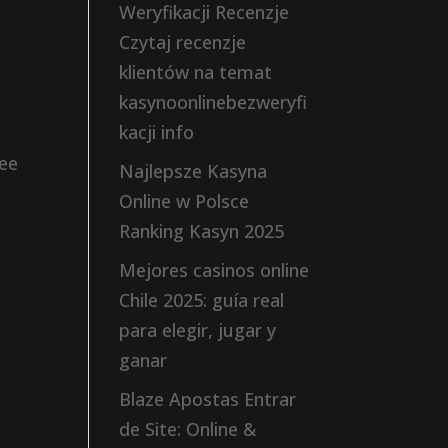
Weryfikacji Recenzje
Czytaj recenzje
klientów na temat
kasynoonlinebezweryfi
kacji info
ее
Najlepsze Kasyna
Online w Polsce
Ranking Kasyn 2025
Mejores casinos online
Chile 2025: guía real
para elegir, jugar y
ganar
Blaze Apostas Entrar
de Site: Online &