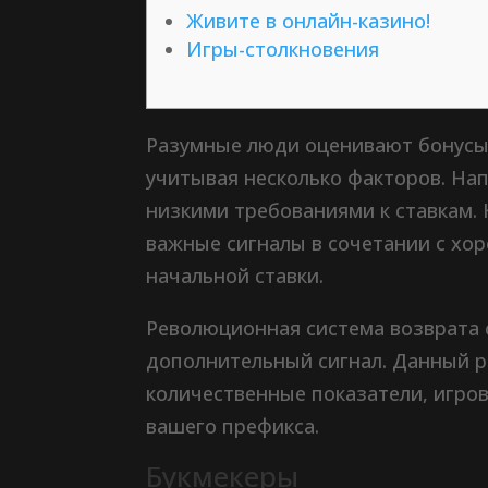
Живите в онлайн-казино!
Игры-столкновения
Разумные люди оценивают бонусы 
учитывая несколько факторов. Нап
низкими требованиями к ставкам.
важные сигналы в сочетании с хо
начальной ставки.
Революционная система возврата 
дополнительный сигнал.
Данный р
количественные показатели, игро
вашего префикса.
Букмекеры