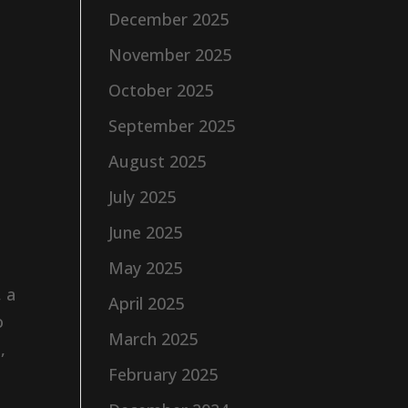
December 2025
November 2025
October 2025
September 2025
August 2025
July 2025
June 2025
May 2025
 а
April 2025
о
March 2025
,
February 2025