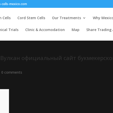
-cells-mexico.com
 Cells
Cord Stem Cells
Our Treatments
Why Mexic
nical Trials
Clinic & Accomodation
Map
Share Trading
Вулкан официальный сайт букмекерско
|
0 comments