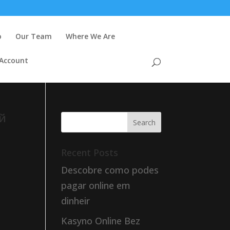
o
Our Team
Where We Are
 Account
й
Recent Posts
Descobre como podes
pagar online em
dinheir
Kasyno Online Bez