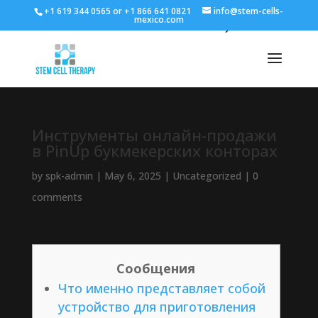
+1 619 344 0565 or +1 866 641 0821
info@stem-cells-
mexico.com
Инструменты онлайн-продажи
в PinUp букмекерских конторах
by
spk-admin
|
May 6, 2025
|
Uncategorized
|
0
comments
Сообщения
Что именно представляет собой
устройство для приготовления