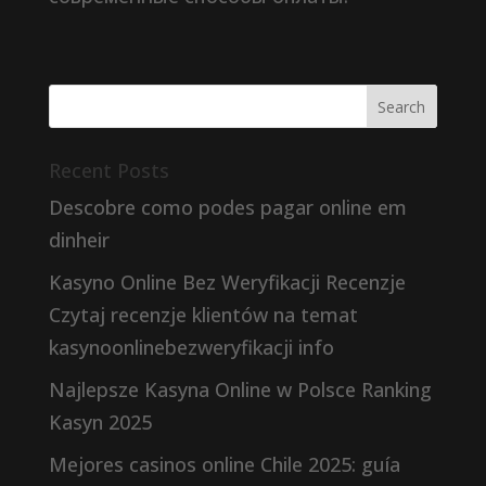
Recent Posts
Descobre como podes pagar online em
dinheir
Kasyno Online Bez Weryfikacji Recenzje
Czytaj recenzje klientów na temat
kasynoonlinebezweryfikacji info
Najlepsze Kasyna Online w Polsce Ranking
Kasyn 2025
Mejores casinos online Chile 2025: guía