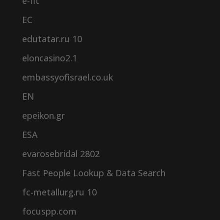
e-fit
EC
edutatar.ru 10
eloncasino2.1
embassyofisrael.co.uk
EN
epeikon.gr
ESA
evarosebridal 2802
Fast People Lookup & Data Search
fc-metallurg.ru 10
focuspp.com