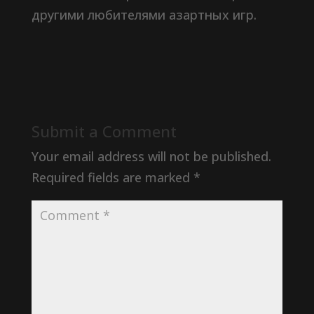
другими любителями азартных игр.
Submit a Comment
Your email address will not be published.
Required fields are marked
*