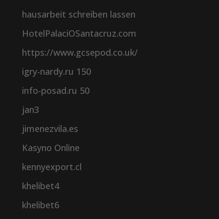
hausarbeit schreiben lassen
HotelPalaciOSantacruz.com
https://www.gcsepod.co.uk/
igry-nardy.ru 150
info-posad.ru 50
jan3
jimenezvila.es
Kasyno Online
kennyexport.cl
khelibet4
khelibet6