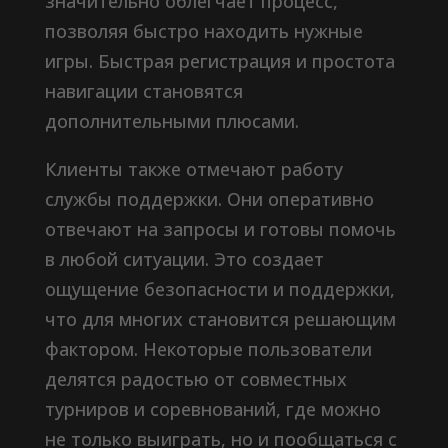
значительно облегчает процесс,
позволяя быстро находить нужные
игры. Быстрая регистрация и простота
навигации становятся
дополнительными плюсами.
Клиенты также отмечают работу
службы поддержки. Они оперативно
отвечают на запросы и готовы помочь
в любой ситуации. Это создает
ощущение безопасности и поддержки,
что для многих становится решающим
фактором. Некоторые пользователи
делятся радостью от совместных
турниров и соревнований, где можно
не только выиграть, но и пообщаться с