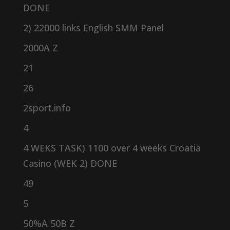
DONE
2) 22000 links English SMM Panel
2000A Z
21
26
2sport.info
4
4 WEKS TASK) 1100 over 4 weeks Croatia
Casino (WEK 2) DONE
49
5
50%A 50B Z