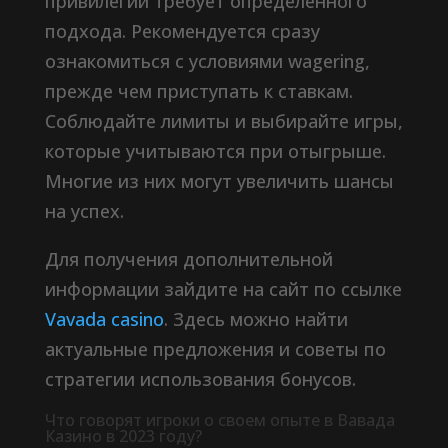
привилегий требует определенного
подхода. Рекомендуется сразу
ознакомиться с условиями wagering,
прежде чем приступать к ставкам.
Соблюдайте лимиты и выбирайте игры,
которые учитываются при отыгрыше.
Многие из них могут увеличить шансы
на успех.
Для получения дополнительной
информации зайдите на сайт по ссылке
Vavada casino
. Здесь можно найти
актуальные предложения и советы по
стратегии использования бонусов.
Что говорят игроки о своем опыте в Вавада
Казино в 2023 году?