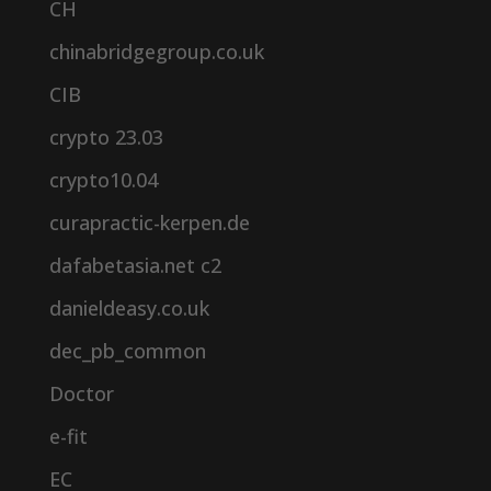
CH
chinabridgegroup.co.uk
CIB
crypto 23.03
crypto10.04
curapractic-kerpen.de
dafabetasia.net c2
danieldeasy.co.uk
dec_pb_common
Doctor
e-fit
EC