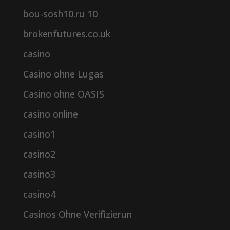
bou-sosh10.ru 10
brokenfutures.co.uk
casino
Casino ohne Lugas
Casino ohne OASIS
casino online
casino1
casino2
casino3
casino4
Casinos Ohne Verifizierun