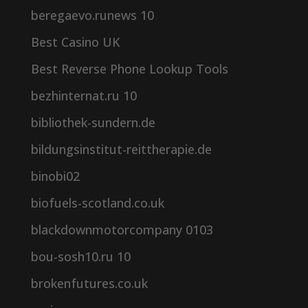
beregaevo.runews 10
Best Casino UK
Best Reverse Phone Lookup Tools
bezhinternat.ru 10
bibliothek-sundern.de
bildungsinstitut-reittherapie.de
binobi02
biofuels-scotland.co.uk
blackdownmotorcompany 0103
bou-sosh10.ru 10
brokenfutures.co.uk