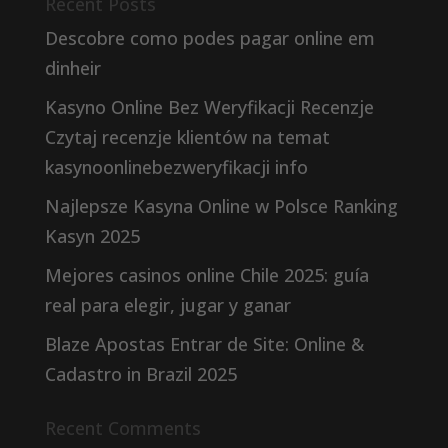
Recent Posts
Descobre como podes pagar online em
dinheir
Kasyno Online Bez Weryfikacji Recenzje
Czytaj recenzje klientów na temat
kasynoonlinebezweryfikacji info
Najlepsze Kasyna Online w Polsce Ranking
Kasyn 2025
Mejores casinos online Chile 2025: guía
real para elegir, jugar y ganar
Blaze Apostas Entrar de Site: Online &
Cadastro in Brazil 2025
Recent Comments