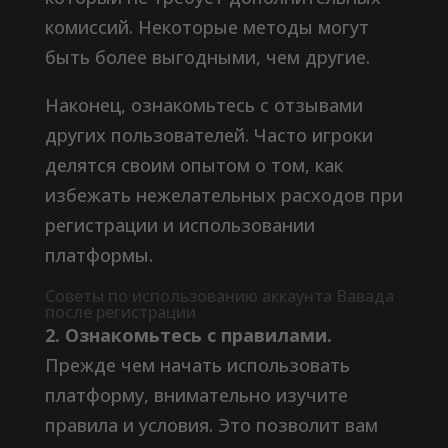
комиссий. Некоторые методы могут
быть более выгодными, чем другие.
Наконец, ознакомьтесь с отзывами
других пользователей. Часто игроки
делятся своим опытом о том, как
избежать нежелательных расходов при
регистрации и использовании
платформы.
Советы по использованию аккаунта Вавада
после регистрации
2. Ознакомьтесь с правилами.
Прежде чем начать использовать
платформу, внимательно изучите
правила и условия. Это позволит вам