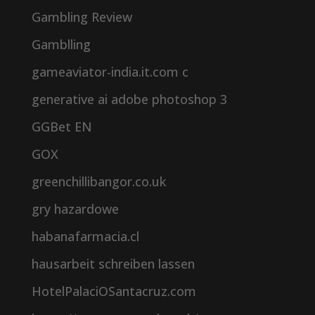
Gambling Review
Gamblling
gameaviator-india.it.com c
generative ai adobe photoshop 3
GGBet EN
GOX
greenchillibangor.co.uk
gry hazardowe
habanafarmacia.cl
hausarbeit schreiben lassen
HotelPalaciOSantacruz.com