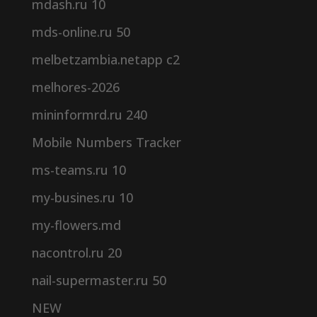
mdash.ru 10
mds-online.ru 50
melbetzambia.netapp c2
melhores-2026
mininformrd.ru 240
Mobile Numbers Tracker
ms-teams.ru 10
my-busines.ru 10
my-flowers.md
nacontrol.ru 20
nail-supermaster.ru 50
NEW