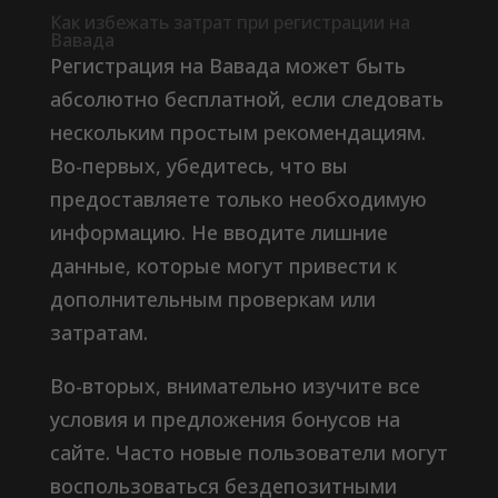
Как избежать затрат при регистрации на
Вавада
Регистрация на Вавада может быть
абсолютно бесплатной, если следовать
нескольким простым рекомендациям.
Во-первых, убедитесь, что вы
предоставляете только необходимую
информацию. Не вводите лишние
данные, которые могут привести к
дополнительным проверкам или
затратам.
Во-вторых, внимательно изучите все
условия и предложения бонусов на
сайте. Часто новые пользователи могут
воспользоваться бездепозитными