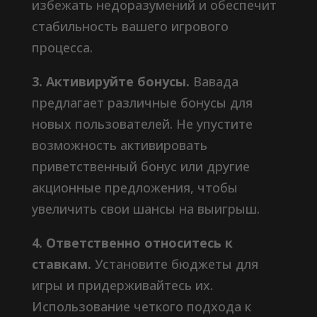
избежать недоразумений и обеспечит
стабильность вашего игрового
процесса.
3. Активируйте бонусы.
Вавада
предлагает различные бонусы для
новых пользователей. Не упустите
возможность активировать
приветственный бонус или другие
акционные предложения, чтобы
увеличить свои шансы на выигрыш.
4. Ответственно относитесь к
ставкам.
Установите бюджеты для
игры и придерживайтесь их.
Использование четкого подхода к