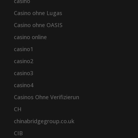
casino
Casino ohne Lugas
Casino ohne OASIS
casino online
casino1
casino2
casino3
casino4
Casinos Ohne Verifizierun
CH
chinabridgegroup.co.uk
CIB