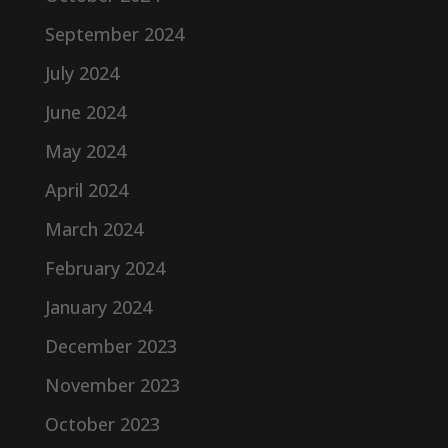
September 2024
July 2024
June 2024
May 2024
April 2024
March 2024
February 2024
January 2024
December 2023
November 2023
October 2023