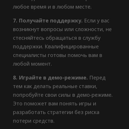
любое время и в любом месте.
7. Получайте поддержку.
Если у вас
возникнут вопросы или сложности, не
стесняйтесь обращаться в службу
поддержки. Квалифицированные
специалисты готовы помочь вам в
любой момент.
8. Играйте в демо-режиме.
Перед
тем как делать реальные ставки,
попробуйте свои силы в демо-режиме.
Это поможет вам понять игры и
разработать стратегии без риска
потери средств.