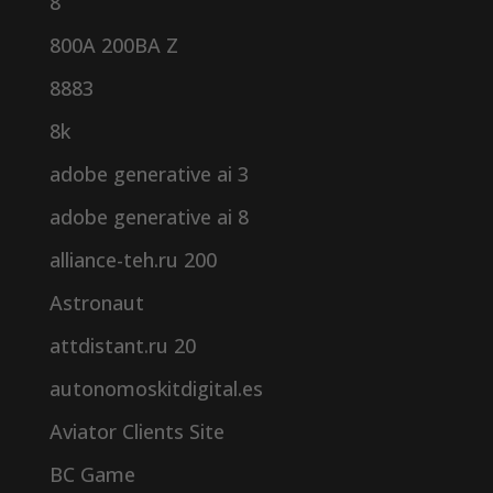
8
800A 200BA Z
8883
8k
adobe generative ai 3
adobe generative ai 8
alliance-teh.ru 200
Astronaut
attdistant.ru 20
autonomoskitdigital.es
Aviator Clients Site
BC Game