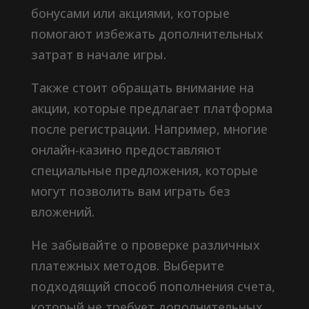
бонусами или акциями, которые
помогают избежать дополнительных
затрат в начале игры.
Также стоит обращать внимание на
акции, которые предлагает платформа
после регистрации. Например, многие
онлайн-казино предоставляют
специальные предложения, которые
могут позволить вам играть без
вложений.
Не забывайте о проверке различных
платежных методов. Выберите
подходящий способ пополнения счета,
который не требует дополнительных