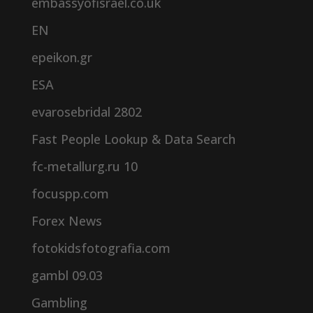
embassyofisrael.co.uk
EN
epeikon.gr
ESA
evarosebridal 2802
Fast People Lookup & Data Search
fc-metallurg.ru 10
focuspp.com
Forex News
fotokidsfotografia.com
gambl 09.03
Gambling