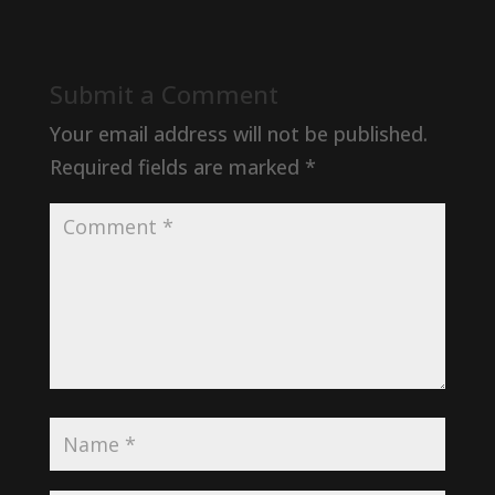
Submit a Comment
Your email address will not be published.
Required fields are marked
*