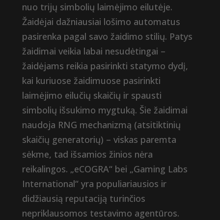
nuo trijų simbolių laimėjimo eilutėje.
Žaidėjai dažniausiai lošimo automatus
pasirenka pagal savo žaidimo stilių. Patys
žaidimai veikia labai nesudėtingai –
žaidėjams reikia pasirinkti statymo dydį,
kai kuriuose žaidimuose pasirinkti
laimėjimo eilučių skaičių ir spausti
simbolių išsukimo mygtuką. Šie žaidimai
naudoja RNG mechanizmą (atsitiktinių
skaičių generatorių) – viskas paremta
sėkme, tad išsamios žinios nėra
reikalingos. „eCOGRA“ bei „Gaming Labs
International“ yra populiariausios ir
didžiausią reputaciją turinčios
nepriklausomos testavimo agentūros.