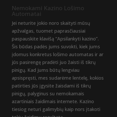
Nemokami Kazino Lošimo
Automatai
Jei neturite jokio noro skaityti mūsų
apžvalgas, tuomet paprasčiausiai
paspauskite klavišą “Apsilankyti kazino”.
Šis būdas padės jums suvokti, kiek jums
įdomus konkretus lošimo automatas ir ar
jūs pasirengę pradėti juo žaisti iš tikrų
pinigų. Kad jums būtų lengviau
apsispręsti, mes sudarėme lentelę, kokios
patirties jūs įgysite žaisdami iš tikrų
pinigų, palyginus su nemokamais
azartiniais žaidimais internete. Kazino
tiesiog neturi galimybių kaip nors įtakoti