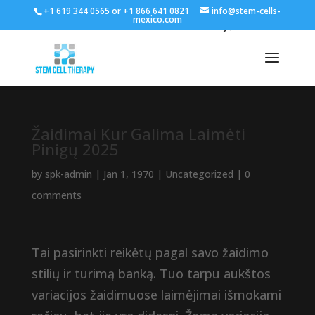
+1 619 344 0565 or +1 866 641 0821
info@stem-cells-
mexico.com
Žaidimai Kur Galima Laimėti
Pinigų 2025
by
spk-admin
|
Jan 1, 1970
|
Uncategorized
|
0
comments
Tai pasirinkti reikėtų pagal savo žaidimo
stilių ir turimą banką. Tuo tarpu aukštos
variacijos žaidimuose laimėjimai išmokami