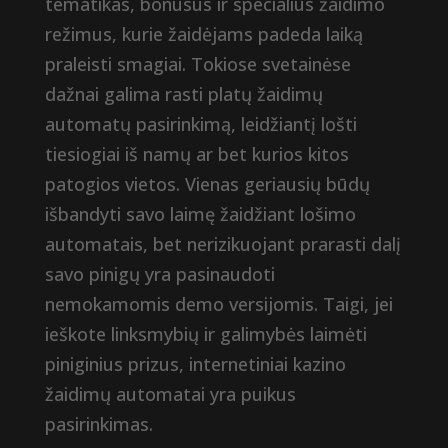
tematikas, bonusus ir specialius žaidimo
režimus, kurie žaidėjams padeda laiką
praleisti smagiai. Tokiose svetainėse
dažnai galima rasti platų žaidimų
automatų pasirinkimą, leidžiantį lošti
tiesiogiai iš namų ar bet kurios kitos
patogios vietos. Vienas geriausių būdų
išbandyti savo laimę žaidžiant lošimo
automatais, bet nerizikuojant prarasti dalį
savo pinigų yra pasinaudoti
nemokamomis demo versijomis. Taigi, jei
ieškote linksmybių ir galimybės laimėti
piniginius prizus, internetiniai kazino
žaidimų automatai yra puikus
pasirinkimas.