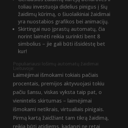
toliau investuoja didelius pinigus į šių
žaidimų kūrimą, o šiuolaikiniai žaidimai
yra nuostabios grafikos bei animacijų.
Skirtingai nuo įprastų automatų, čia
norint laimėti reikia surinkti bent 8
simbolius – jie gali būti išsidėstę bet
kur!
Populiariausi lošimų automatų žaidimai
Lietuvoje:
Laimėjimai išmokami tokiais pačiais
procentais, premijos aktyvuojasi tokiu
pačiu šansu, viskas vyksta taip pat, o
vienintelis skirtumas – laimėjimai
išmokami netikrais, virtualiais pinigais.
Pirmą kartą žaidžiant tam tikrą žaidimą,
reikia būti atidiems, kadangi ne retai