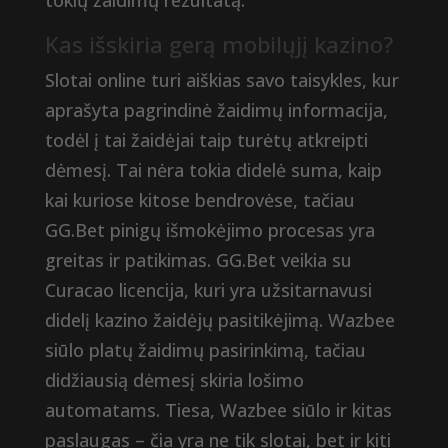
tokių žaidimų rezultatą.
Kas išskiria gerą mobilųjį kazino?
Slotai online turi aiškias savo taisykles, kur
aprašyta pagrindinė žaidimų informacija,
todėl į tai žaidėjai taip turėtų atkreipti
dėmesį. Tai nėra tokia didelė suma, kaip
kai kuriose kitose bendrovėse, tačiau
GG.Bet pinigų išmokėjimo procesas yra
greitas ir patikimas. GG.Bet veikia su
Curacao licencija, kuri yra užsitarnavusi
didelį kazino žaidėjų pasitikėjimą. Wazbee
siūlo platų žaidimų pasirinkimą, tačiau
didžiausią dėmesį skiria lošimo
automatams. Tiesa, Wazbee siūlo ir kitas
paslaugas – čia yra ne tik slotai, bet ir kiti