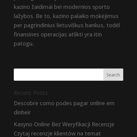
kazino žaidimai bei modernios sporto
lažybos. Be to, kazino palaiko mokėjimus
per pagrindinius lietuviškus bankus, todėl
finansines operacijas atlikti yra itin
patogu.
Recent Posts
Descobre como podes pagar online em
dinheir
Kasyno Online Bez Weryfikacji Recenzje
Czytaj recenzje klientów na temat