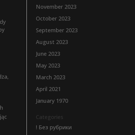
November 2023
October 2023
ady
py
September 2023
August 2023
June 2023
May 2023
dza,
March 2023
April 2021
January 1970
ch
jąc
Categories
! Без рубрики