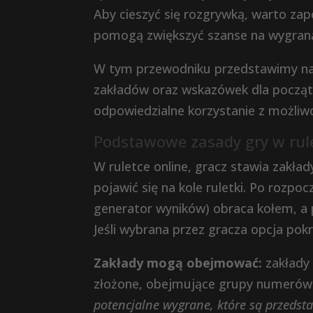
Aby cieszyć się rozgrywką, warto za
pomogą zwiększyć szanse na wygran
W tym przewodniku przedstawimy naj
zakładów oraz wskazówek dla początk
odpowiedzialne korzystanie z możliwoś
Podstawowe zasady gry w rul
W ruletce online, gracz stawia zakła
pojawić się na kole ruletki. Po rozpoc
generator wyników) obraca kołem, a 
Jeśli wybrana przez gracza opcja pok
Zakłady mogą obejmować:
zakłady 
złożone, obejmujące grupy numerów
potencjalne wygrane, które są przedsta