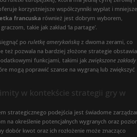
oferuje korzystniejsze współczynniki wypłat i mniejsz
etka francuska
również jest dobrym wyborem,
raczom, takie jak zakład ‘la partage’.
 sięgnąć po
ruletkę amerykańską
z dwoma zerami, co
 też pozwala na bardziej złożone strategie obstawia
 dodatkowymi funkcjami, takimi jak
zwiększone zakłady
tóre mogą poprawić szanse na wygraną lub zwiększyć
limity w kontekście strategii gry w
em strategicznego podejścia jest świadome zarządza
m na określenie potencjalnych wygranych oraz pozi
iwy dobór kwot oraz ich rozłożenie może znacząco