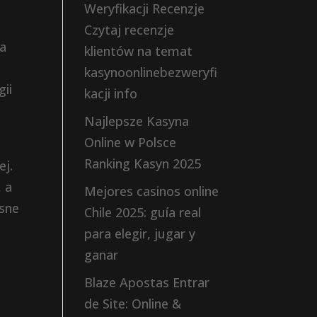
Weryfikacji Recenzje
Czytaj recenzje
 a
klientów na temat
kasynoonlinebezweryfi
gii
kacji info
Najlepsze Kasyna
Online w Polsce
Ranking Kasyn 2025
ej.
 a
Mejores casinos online
esne
Chile 2025: guía real
para elegir, jugar y
ganar
Blaze Apostas Entrar
de Site: Online &