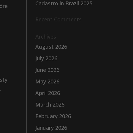
Cadastro in Brazil 2025
tóre
Recent Comments
Archives
August 2026
July 2026
June 2026
isty
May 2026
.
April 2026
March 2026
February 2026
January 2026