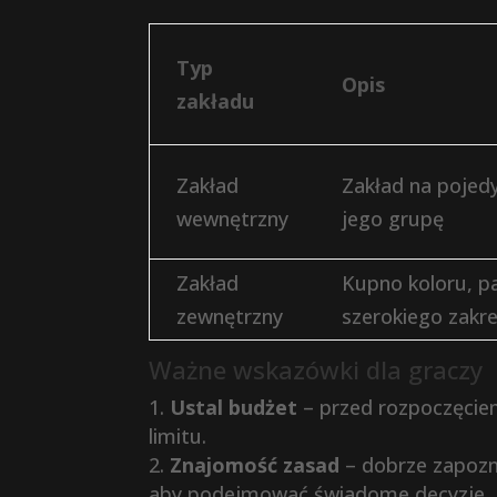
Typ
Opis
zakładu
Zakład
Zakład na pojed
wewnętrzny
jego grupę
Zakład
Kupno koloru, pa
zewnętrzny
szerokiego zak
Ważne wskazówki dla graczy
Ustal budżet
– przed rozpoczęciem 
limitu.
Znajomość zasad
– dobrze zapozna
aby podejmować świadome decyzje.