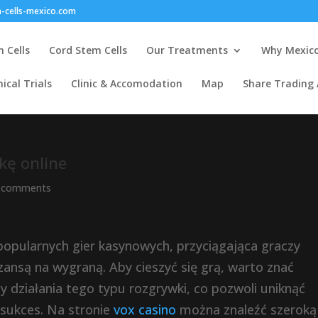
-cells-mexico.com
 Cells
Cord Stem Cells
Our Treatments
Why Mexic
nical Trials
Clinic & Accomodation
Map
Share Trading
kę online
 comments
 popularnych gier kasynowych, przyciągająca graczy
nsą na wygraną. Aby cieszyć się grą, warto znać
działania tego typu rozgrywki, co pozwoli uniknąć
 sukces. Na stronie
vox casino
można znaleźć szeroką