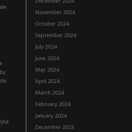
December 2024
ale
November 2024
October 2024
September 2024
July 2024
June 2024
re
May 2024
Aby
tki
April 2024
March 2024
,
February 2024
January 2024
yjna
December 2023