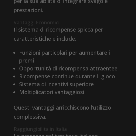
per la sua abilita di integrare svago e
prestazioni.
Vantaggi Economici
Il sistema di ricompense spicca per
caratteristiche e include:
Funzioni particolari per aumentare i
premi
Opportunità di ricompensa attraentee
Ricompense continue durante il gioco
Sistema di incentivi superiore
Moltiplicatori vantaggiosi
Questi vantaggi arricchiscono l’utilizzo
complessiva.
Raggiungibilita in Italia