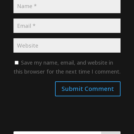
Save my name, email, and website in
this browser for the next time I comment.