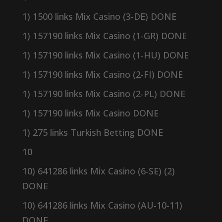
1) 1500 links Mix Casino (3-DE) DONE
1) 157190 links Mix Casino (1-GR) DONE
1) 157190 links Mix Casino (1-HU) DONE
1) 157190 links Mix Casino (2-FI) DONE
1) 157190 links Mix Casino (2-PL) DONE
1) 157190 links Mix Casino DONE
1) 275 links Turkish Betting DONE
10
10) 641286 links Mix Casino (6-SE) (2)
DONE
10) 641286 links Mix Casino (AU-10-11)
DONE