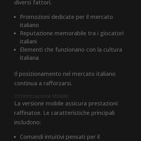
diversi fattori.
Promozioni dedicate per il mercato
italiano
Reputazione memorabile tra i giocatori
italiani
Elementi che funzionano con la cultura
italiana
Il posizionamento nel mercato italiano
continua a rafforzarsi.
Ottimizzazione Mobile
La versione mobile assicura prestazioni
raffinatoe. Le caratteristiche principali
includono:
Comandi intuitivi pensati per il