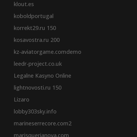
klout.es
koboldportugal
korrekt29.ru 150
kosavostra.ru 200
kz-aviatorgame.comdemo
leedr-project.co.uk
Legalne Kasyno Online
lightnovosti.ru 150
Lizaro
lobby303sky.info
marineserrecore.com2
marisquerianova.com