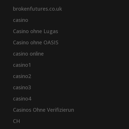
brokenfutures.co.uk
casino
Casino ohne Lugas
Casino ohne OASIS
casino online
casino1
casino2
casino3
casino4
Casinos Ohne Verifizierun
CH