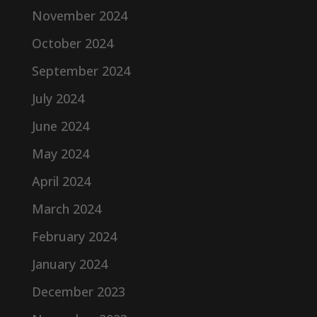
November 2024
October 2024
September 2024
July 2024
June 2024
May 2024
April 2024
March 2024
February 2024
January 2024
December 2023