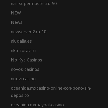
nail-supermaster.ru 50
NEW
News
newserverl2.ru 10
niudalia.es
nko-zdrav.ru
No Kyc Casinos
novos-casinos
nuovi casino
oceanida.mxcasino-online-con-bono-sin-
deposito
oceanida.mxpaypal-casino