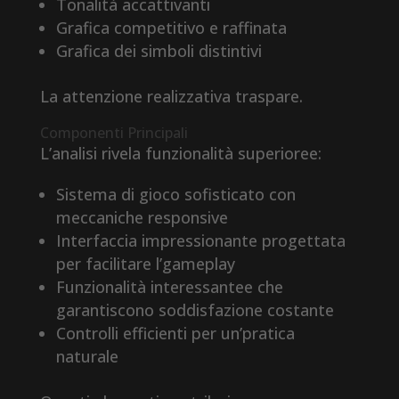
Tonalità accattivanti
Grafica competitivo e raffinata
Grafica dei simboli distintivi
La attenzione realizzativa traspare.
Componenti Principali
L’analisi rivela funzionalità superioree:
Sistema di gioco sofisticato con
meccaniche responsive
Interfaccia impressionante progettata
per facilitare l’gameplay
Funzionalità interessantee che
garantiscono soddisfazione costante
Controlli efficienti per un’pratica
naturale