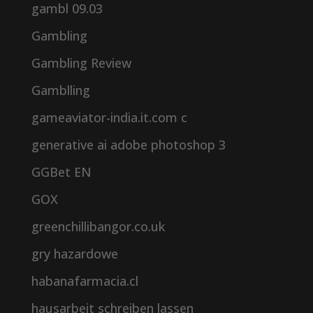
gambl 09.03
Gambling
Gambling Review
Gamblling
gameaviator-india.it.com c
generative ai adobe photoshop 3
GGBet EN
GOX
greenchillibangor.co.uk
gry hazardowe
habanafarmacia.cl
hausarbeit schreiben lassen