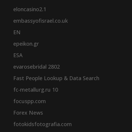
eloncasino2.1
embassyofisrael.co.uk
EN
epeikon.gr
ESA
evarosebridal 2802
Fast People Lookup & Data Search
fc-metallurg.ru 10
focuspp.com
Forex News
fotokidsfotografia.com