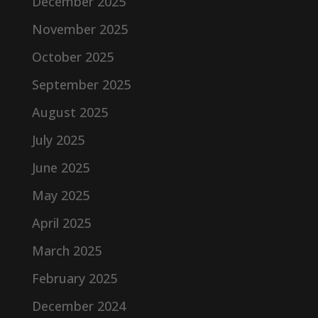
December 2025
November 2025
October 2025
September 2025
August 2025
July 2025
June 2025
May 2025
April 2025
March 2025
February 2025
December 2024