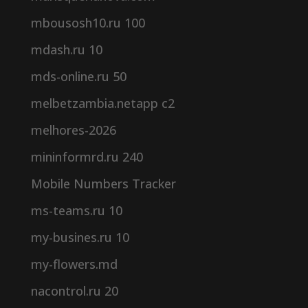
mbousosh10.ru 100
mdash.ru 10
mds-online.ru 50
melbetzambia.netapp c2
melhores-2026
mininformrd.ru 240
Mobile Numbers Tracker
ms-teams.ru 10
my-busines.ru 10
my-flowers.md
nacontrol.ru 20