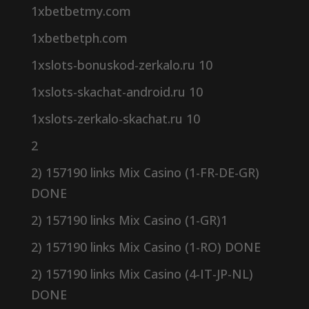
1xbetbetmy.com
1xbetbetph.com
1xslots-bonuskod-zerkalo.ru 10
1xslots-skachat-android.ru 10
1xslots-zerkalo-skachat.ru 10
2
2) 157190 links Mix Casino (1-FR-DE-GR)
DONE
2) 157190 links Mix Casino (1-GR)1
2) 157190 links Mix Casino (1-RO) DONE
2) 157190 links Mix Casino (4-IT-JP-NL)
DONE