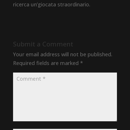
ricerca un’giocata straordinario.
Submit a Comment
Your email address will not be published.
Required fields are marked
*