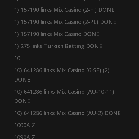
1) 157190 links Mix Casino (2-FI) DONE
1) 157190 links Mix Casino (2-PL) DONE
1) 157190 links Mix Casino DONE
1) 275 links Turkish Betting DONE
10
10) 641286 links Mix Casino (6-SE) (2)
DONE
10) 641286 links Mix Casino (AU-10-11)
DONE
10) 641286 links Mix Casino (AU-2) DONE
1000A Z
1090A Z