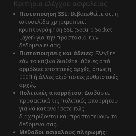
Κριτήρια ελέγχου ασφαλείας
Πιστοποίηση SSL:
Βεβαιωθείτε ότι η
ιστοσελίδα χρησιμοποιεί
κρυπτογράφηση SSL (Secure Socket
Layer) για την προστασία των
δεδομένων σας.
Πιστοποιήσεις και άδειες:
Ελέγξτε
εάν το καζίνο διαθέτει άδειες από
αρμόδιες εποπτικές αρχές, όπως η
ΕΕΕΠ ή άλλες αξιόπιστες ρυθμιστικές
αρχές.
Πολιτικές απορρήτου:
Διαβάστε
προσεκτικά τις πολιτικές απορρήτου
για να κατανοήσετε πώς
διαχειρίζονται και προστατεύουν τα
δεδομένα σας.
Μέθοδοι ασφαλούς πληρωμής: