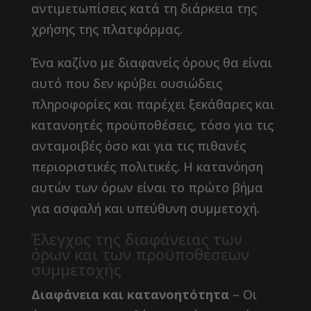
αντιμετωπίσεις κατά τη διάρκεια της
χρήσης της πλατφόρμας.
Ένα καζίνο με διαφανείς όρους θα είναι
αυτό που δεν κρύβει ουσιώδεις
πληροφορίες και παρέχει ξεκάθαρες και
κατανοητές προϋποθέσεις, τόσο για τις
ανταμοιβές όσο και για τις πιθανές
περιοριστικές πολιτικές. Η κατανόηση
αυτών των όρων είναι το πρώτο βήμα
για ασφαλή και υπεύθυνη συμμετοχή.
Έλεγχος της διαφάνειας των
όρων και των προϋποθέσεων
συμμετοχής
Διαφάνεια και κατανοητότητα
– Οι