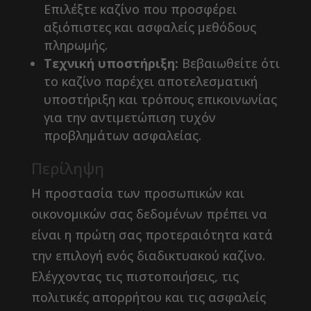
Επιλέξτε καζίνο που προσφέρει
αξιόπιστες και ασφαλείς μεθόδους
πληρωμής.
Τεχνική υποστήριξη:
Βεβαιωθείτε ότι
το καζίνο παρέχει αποτελεσματική
υποστήριξη και τρόπους επικοινωνίας
για την αντιμετώπιση τυχόν
προβλημάτων ασφαλείας.
Περίληψη
Η προστασία των προσωπικών και
οικονομικών σας δεδομένων πρέπει να
είναι η πρώτη σας προτεραιότητα κατά
την επιλογή ενός διαδικτυακού καζίνο.
Ελέγχοντας τις πιστοποιήσεις, τις
πολιτικές απορρήτου και τις ασφαλείς