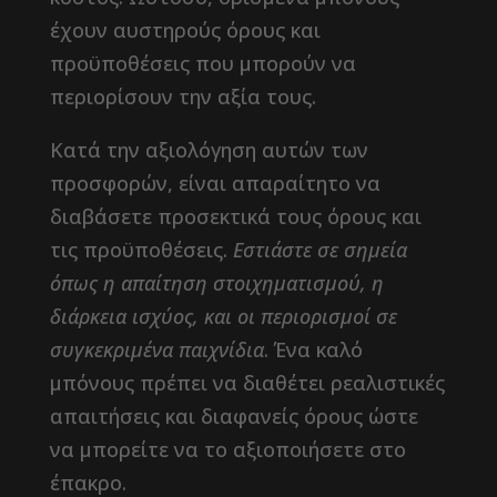
έχουν αυστηρούς όρους και
προϋποθέσεις που μπορούν να
περιορίσουν την αξία τους.
Κατά την αξιολόγηση αυτών των
προσφορών, είναι απαραίτητο να
διαβάσετε προσεκτικά τους όρους και
τις προϋποθέσεις.
Εστιάστε σε σημεία
όπως η απαίτηση στοιχηματισμού, η
διάρκεια ισχύος, και οι περιορισμοί σε
συγκεκριμένα παιχνίδια
. Ένα καλό
μπόνους πρέπει να διαθέτει ρεαλιστικές
απαιτήσεις και διαφανείς όρους ώστε
να μπορείτε να το αξιοποιήσετε στο
έπακρο.