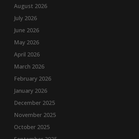
August 2026
July 2026
June 2026
May 2026
April 2026
March 2026
February 2026
January 2026
December 2025
November 2025
October 2025