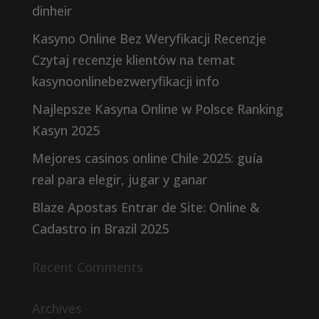
dinheir
Kasyno Online Bez Weryfikacji Recenzje
Czytaj recenzje klientów na temat
kasynoonlinebezweryfikacji info
Najlepsze Kasyna Online w Polsce Ranking
Kasyn 2025
Mejores casinos online Chile 2025: guía
real para elegir, jugar y ganar
Blaze Apostas Entrar de Site: Online &
Cadastro in Brazil 2025
Recent Comments
Archives