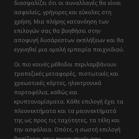
διασφαλίζει ότι οι συναλλαγές θα είναι
ασφαλείς, γρήγορες και εύκολες στη
χρήση. Μια πλήρης κατανόηση των
επιλογών σας θα βοηθήσει στην
αποφυγή δυσάρεστων εκπλήξεων και θα
εγγυηθεί μια ομαλή εμπειρία παιχνιδιού.
Οι πιο κοινές μέθοδοι περιλαμβάνουν
τραπεζικές μεταφορές, πιστωτικές και
χρεωστικές κάρτες, ηλεκτρονικά
πορτοφόλια, καθώς και
κρυπτονομίσματα. Κάθε επιλογή έχει τα
πλεονεκτήματα και τα μειονεκτήματά
της ως προς τις ταχύτητες, τα τέλη και
την ασφάλεια. Οπότε, η σωστή επιλογή
βασίζεται στις προσωπικές σας