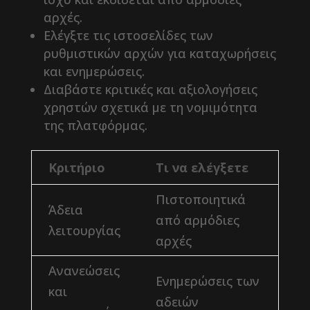
αρχές.
Ελέγξτε τις ιστοσελίδες των
ρυθμιστικών αρχών για καταχωρήσεις
και ενημερώσεις.
Διαβάστε κριτικές και αξιολογήσεις
χρηστών σχετικά με τη νομιμότητα
της πλατφόρμας.
Κριτήριο
Τι να ελέγξετε
Πιστοποιητικά
Άδεια
από αρμόδιες
λειτουργίας
αρχές
Ανανεώσεις
Ενημερώσεις των
και
αδειών