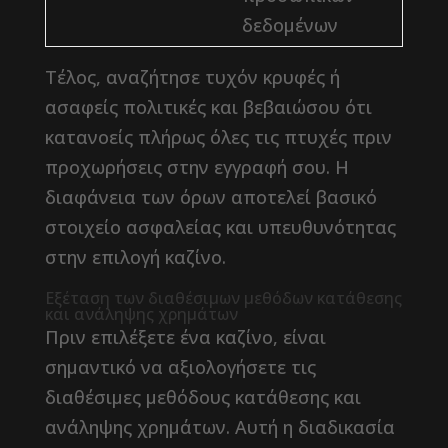
δεδομένων
Τέλος, αναζήτησε τυχόν κρυφές ή
ασαφείς πολιτικές και βεβαιώσου ότι
κατανοείς πλήρως όλες τις πτυχές πριν
προχωρήσεις στην εγγραφή σου. Η
διαφάνεια των όρων αποτελεί βασικό
στοιχείο ασφαλείας και υπευθυνότητας
στην επιλογή καζίνο.
Εξέταση των διαθέσιμων μεθόδων κατάθεσης
και ανάληψης χρημάτων
Πριν επιλέξετε ένα καζίνο, είναι
σημαντικό να αξιολογήσετε τις
διαθέσιμες μεθόδους κατάθεσης και
ανάληψης χρημάτων. Αυτή η διαδικασία