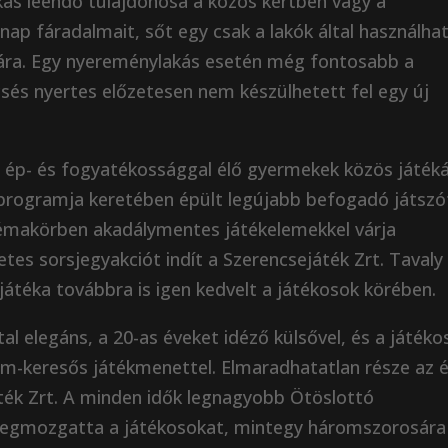
lakás leendő tulajdonosa a közös kertben vagy a
 nap fáradalmait, sőt egy csak a lakók által használha
ámára. Egy nyereménylakás esetén még fontosabb a
csés nyertes előzetesen nem készülhetett fel egy új
az ép- és fogyatékossággal élő gyermekek közös játék
” programja keretében épült legújabb befogadó játszó
g témakörben akadálymentes játékelemekkel várja
etes sorsjegyakciót indít a Szerencsejáték Zrt. Tavaly
átéka továbbra is igen kedvelt a játékosok körében.
al elegáns, a 20-as éveket idéző külsővel, és a játéko
m-keresős játékmenettel. Elmaradhatatlan része az 
ték Zrt. A minden idők legnagyobb Ötöslottó
egmozgatta a játékosokat, mintegy háromszorosára