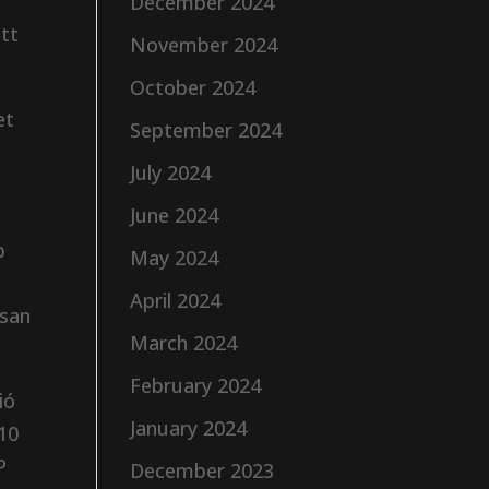
December 2024
ott
November 2024
October 2024
et
September 2024
July 2024
June 2024
b
May 2024
April 2024
osan
March 2024
February 2024
ió
January 2024
110
P
December 2023