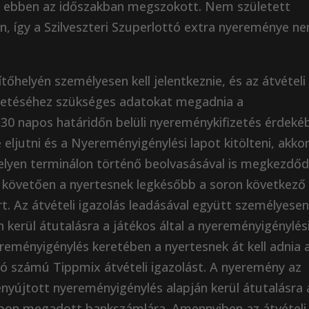
az ebben az időszakban megszokott. Nem született
jén, így a Szilveszteri Szuperlottó extra nyereménye n
őhelyén személyesen kell jelentkeznie, és az átvételi
fizetéséhez szükséges adatokat megadnia a
30 napos határidőn belüli nyereménykifizetés érdeké
eljutni és a Nyereményigénylési lapot kitölteni, akko
helyen terminálon történő beolvasásával is megkezdőd
 követően a nyertesnek legkésőbb a soron következő
. Az átvételi igazolás leadásával együtt személyese
 kerül átutalásra a játékos által a nyereményigénylés
eményigénylés keretében a nyertesnek át kell adnia 
tó számú Tippmix átvételi igazolást. A nyeremény az
enyújtott nyereményigénylés alapján kerül átutalásra 
lapon megadott bankszámlára. Amennyiben az átvételi