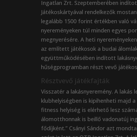
Ingatlan Zrt. Szeptemberében indít
Játékoskártyával rendelkezők mostan
legalább 1500 forint értékben való vá
nyereményeken túl minden egyes pont
megnyerésére. A heti nyereményeken 
az említett játékosok a budai áloml
együttműködésében indított lakásnye
hűségprogramban részt vevő játéko
Résztvevő játékfajták
Visszatér a lakásnyeremény. A lakás 
klubhelyiségben is kipihenheti majd a
fitness helyiség is elérhető lesz szá
álomotthonnak is beillő vadonatúj in
fődíjként.” Csányi Sándor azt mondta