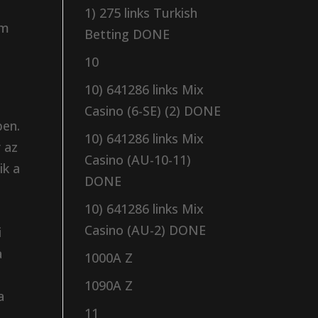
1) 275 links Turkish
em
Betting DONE
10
10) 641286 links Mix
Casino (6-SE) (2) DONE
ben.
10) 641286 links Mix
r az
Casino (AU-10-11)
ik a
DONE
10) 641286 links Mix
n
Casino (AU-2) DONE
i
a
1000A Z
1090A Z
a
11