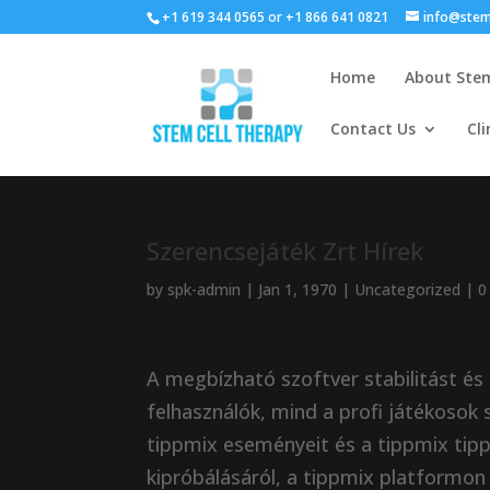
+1 619 344 0565 or +1 866 641 0821
info@stem
Home
About Stem
Contact Us
Cli
Szerencsejáték Zrt Hírek
by
spk-admin
|
Jan 1, 1970
|
Uncategorized
|
0
A megbízható szoftver stabilitást és 
felhasználók, mind a profi játékosok
tippmix eseményeit és a tippmix tip
kipróbálásáról, a tippmix platformon