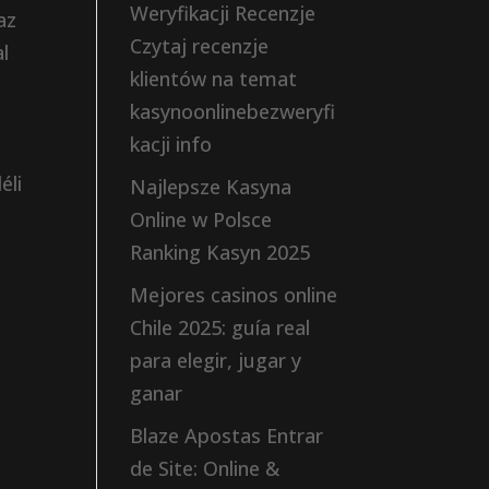
Weryfikacji Recenzje
az
Czytaj recenzje
l
klientów na temat
kasynoonlinebezweryfi
kacji info
éli
Najlepsze Kasyna
Online w Polsce
Ranking Kasyn 2025
Mejores casinos online
Chile 2025: guía real
para elegir, jugar y
t
ganar
Blaze Apostas Entrar
de Site: Online &