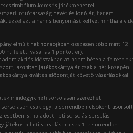
ncseszimbólum-keresős játékmenettel.
mzeti lottótársaság nevét és logóját, hanem
ják, ezzel azt a hamis benyomást keltve, mintha a vid
pány elmúlt hét hónapjában összesen több mint 12
0 Ft feletti vásárlás 1 pontot ér).
 adott akciós időszakban az adott héten a feltételek
szott, azonban Játékoskártyáját csak a hét közepén
tékoskártya kiváltás időpontját követő vásárlásokkal
áték mindegyik heti sorsolásán szerezhet
sorsoláson csak egy, a sorrendben elsőként kisorsolt
 esetben is, ha adott heti sorsolás sorsolási
y játékos a heti sorsoláson csak 1, a sorrendben