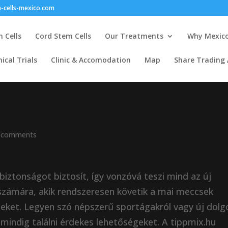
-cells-mexico.com
 Cells
Cord Stem Cells
Our Treatments
Why Mexic
nical Trials
Clinic & Accomodation
Map
Share Trading
 comments
biztonságot biztosít, így vonzóvá teszi mind az új
 számára, akik rendszeresen követik a mai meccsek
peket. Legyen szó népszerű sportágakról vagy új dolg
 mindig találni érdekes lehetőségeket. A tippmix.hu