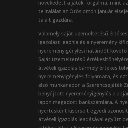
növekedett a játék forgalma, mint 
telitalálat az Ötöslottón január else
talált gazdára.
Valamely saját üzemeltetésű értékesít
igazolást leadnia és a nyeremény ki
nyereményigénylési határidőt követő 
Saját üzemeltetésű értékesítőhelyére 
átvételi igazolás bármely értékesítő
nyereményigénylés folyamata, és ezt
első munkanapon a Szerencsejáték Zrt
benyújtott nyereményigénylés alapján
lapon megadott bankszámlára. A nyer
nyertesként kisorsolt egyedi azonosí
átvételi igazolás leadásával együtt b
játékos által a Nyereményigénylési 