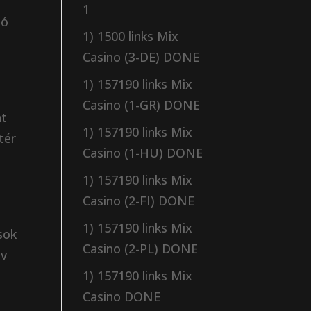
1
tó
1) 1500 links Mix
Casino (3-DE) DONE
1) 157190 links Mix
Casino (1-GR) DONE
át
1) 157190 links Mix
tér
Casino (1-HU) DONE
1) 157190 links Mix
Casino (2-FI) DONE
1) 157190 links Mix
sok
Casino (2-PL) DONE
év
1) 157190 links Mix
Casino DONE