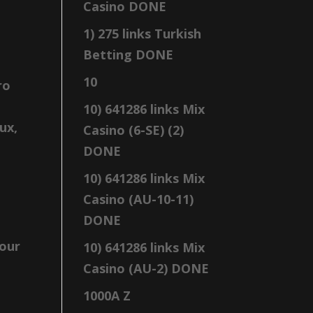
Casino DONE
1) 275 links Turkish
Betting DONE
10
ro
10) 641286 links Mix
ux,
Casino (6-SE) (2)
DONE
10) 641286 links Mix
Casino (AU-10-11)
DONE
Pour
10) 641286 links Mix
Casino (AU-2) DONE
1000A Z