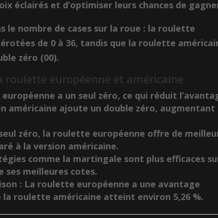
oix éclairés et d’optimiser leurs chances de gagne
s le nombre de cases sur la roue : la roulette
rotées de 0 à 36, tandis que la roulette américai
ble zéro (00).
 la roulette européenne et américaine
 européenne a un seul zéro, ce qui réduit l’avanta
ion américaine ajoute un double zéro, augmentant
seul zéro, la roulette européenne offre de meilleu
aré à la version américaine.
tégies comme la martingale sont plus efficaces su
 ses meilleures cotes.
son :
La roulette européenne a une avantage
 la roulette américaine atteint environ 5,26 %.