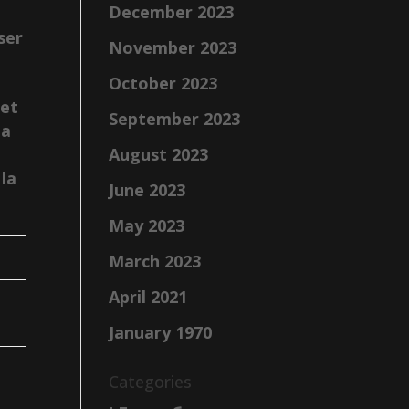
December 2023
ser
November 2023
October 2023
met
September 2023
la
August 2023
 la
June 2023
May 2023
March 2023
April 2021
January 1970
Categories