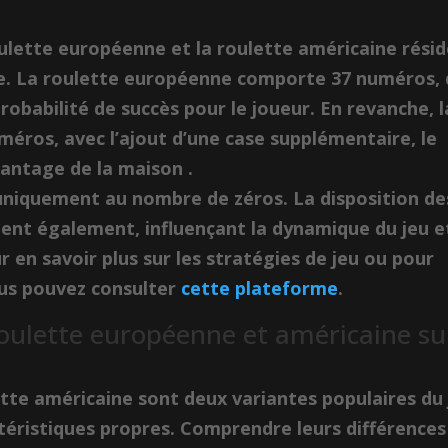
roulette européenne et la roulette américaine rési
ue. La roulette européenne comporte 37 numéros,
probabilité de succès pour le joueur. En revanche, l
éros, avec l’ajout d’une case supplémentaire, le
avantage de la maison
.
 uniquement au nombre de zéros. La disposition de
arient également, influençant la dynamique du jeu e
r en savoir plus sur les stratégies de jeu ou pour
ous pouvez consulter
cette plateforme
.
 roulette européenne et américaine su
tte américaine sont deux variantes populaires du 
téristiques propres. Comprendre leurs différences