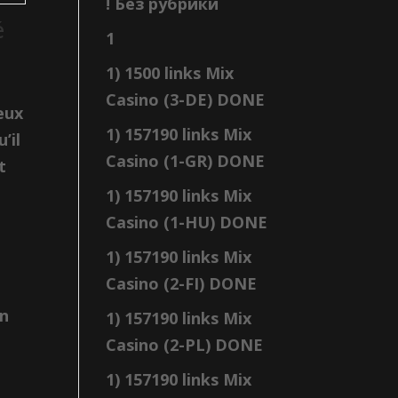
! Без рубрики
é
1
1) 1500 links Mix
Casino (3-DE) DONE
eux
1) 157190 links Mix
’il
Casino (1-GR) DONE
t
1) 157190 links Mix
Casino (1-HU) DONE
1) 157190 links Mix
Casino (2-FI) DONE
un
1) 157190 links Mix
Casino (2-PL) DONE
1) 157190 links Mix