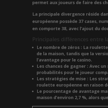
permet aux joueurs de faire des ch
La principale divergence réside dan
européenne possède 37 cases, numé
en comporte 38, avec l’ajout du dou
Principales différences entre
Le nombre de zéros :
La roulette
de la maison, tandis que la vers
l’avantage pour le casino.
Les chances de gagner :
Avec un 
probabilités pour le joueur comp
Les stratégies de mise :
Les stra
roulette européenne en raison de
Le pourcentage de avantage mai
maison d’environ 2,7 %, alors que