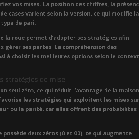
fiez vos mises. La position des chiffres, la présen
de cases varient selon la version, ce qui modifie l
type de pari.
de la roue permet d’adapter ses stratégies afin
ux gérer ses pertes. La compréhension des
i à choisir les meilleures options selon le contex
es stratégies de mise
 seul zéro, ce qui réduit l’avantage de la maison
avorise les stratégies qui exploitent les mises su
ur ou la parité, car elles offrent des probabilités
e possède deux zéros (0 et 00), ce qui augmente