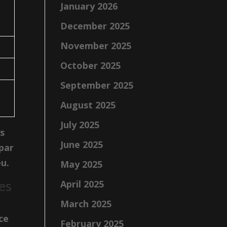
January 2026
December 2025
November 2025
October 2025
September 2025
August 2025
July 2025
es
June 2025
 par
eu.
May 2025
es
April 2025
March 2025
ce
February 2025