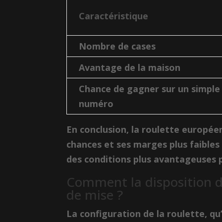
Caractéristique
Nombre de cases
Avantage de la maison
Chance de gagner sur un simple
numéro
En conclusion, la roulette europé
chances et ses marges plus faibles 
des conditions plus avantageuses po
Comment la disposition de
de mise ?
La configuration de la roulette, qu