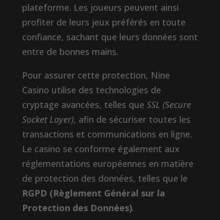
plateforme. Les joueurs peuvent ainsi
profiter de leurs jeux préférés en toute
confiance, sachant que leurs données sont
entre de bonnes mains.
Pour assurer cette protection, Nine
Casino utilise des technologies de
cryptage avancées, telles que
SSL (Secure
Socket Layer)
, afin de sécuriser toutes les
transactions et communications en ligne.
Le casino se conforme également aux
réglementations européennes en matière
de protection des données, telles que le
RGPD (Règlement Général sur la
Protection des Données)
.