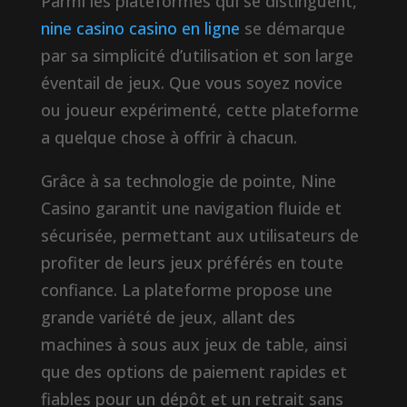
Parmi les plateformes qui se distinguent,
nine casino casino en ligne
se démarque
par sa simplicité d’utilisation et son large
éventail de jeux. Que vous soyez novice
ou joueur expérimenté, cette plateforme
a quelque chose à offrir à chacun.
Grâce à sa technologie de pointe, Nine
Casino garantit une navigation fluide et
sécurisée, permettant aux utilisateurs de
profiter de leurs jeux préférés en toute
confiance. La plateforme propose une
grande variété de jeux, allant des
machines à sous aux jeux de table, ainsi
que des options de paiement rapides et
fiables pour un dépôt et un retrait sans