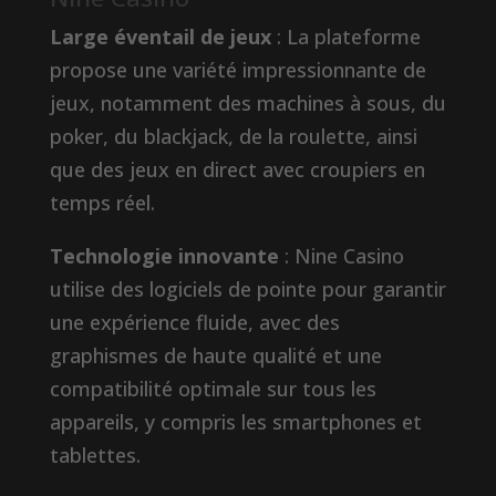
Large éventail de jeux
: La plateforme
propose une variété impressionnante de
jeux, notamment des machines à sous, du
poker, du blackjack, de la roulette, ainsi
que des jeux en direct avec croupiers en
temps réel.
Technologie innovante
: Nine Casino
utilise des logiciels de pointe pour garantir
une expérience fluide, avec des
graphismes de haute qualité et une
compatibilité optimale sur tous les
appareils, y compris les smartphones et
tablettes.