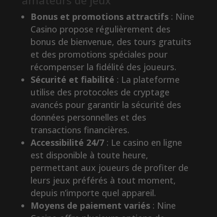
amateurs de jeux
Bonus et promotions attractifs
: Nine
Casino propose régulièrement des
bonus de bienvenue, des tours gratuits
et des promotions spéciales pour
récompenser la fidélité des joueurs.
Sécurité et fiabilité
: La plateforme
utilise des protocoles de cryptage
avancés pour garantir la sécurité des
données personnelles et des
transactions financières.
Accessibilité 24/7
: Le casino en ligne
est disponible à toute heure,
permettant aux joueurs de profiter de
leurs jeux préférés à tout moment,
depuis n’importe quel appareil.
Moyens de paiement variés
: Nine