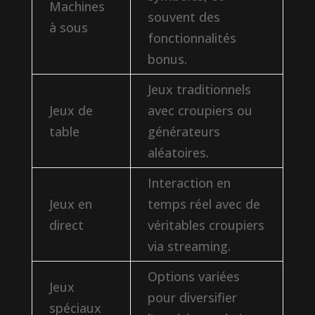
Machines
souvent des
à sous
fonctionnalités
bonus.
Jeux traditionnels
Jeux de
avec croupiers ou
table
générateurs
aléatoires.
Interaction en
Jeux en
temps réel avec de
direct
véritables croupiers
via streaming.
Options variées
Jeux
pour diversifier
spéciaux