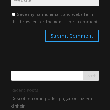
Save my name, email, and website in
this browser for the next time I comment.
Recent Posts
Descobre como podes pagar online em
dinheir