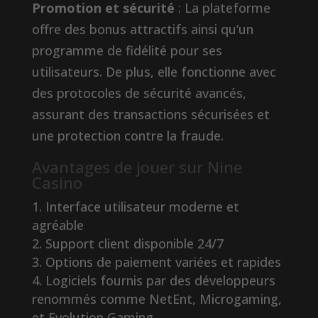
Promotion et sécurité
: La plateforme
offre des bonus attractifs ainsi qu’un
programme de fidélité pour ses
utilisateurs. De plus, elle fonctionne avec
des protocoles de sécurité avancés,
assurant des transactions sécurisées et
une protection contre la fraude.
Avantages de jouer sur Nine
Casino
Interface utilisateur moderne et
agréable
Support client disponible 24/7
Options de paiement variées et rapides
Logiciels fournis par des développeurs
renommés comme NetEnt, Microgaming,
et Evolution Gaming