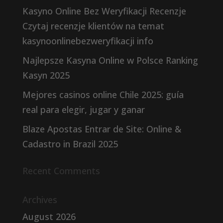
Kasyno Online Bez Weryfikacji Recenzje
Czytaj recenzje klientów na temat
kasynoonlinebezweryfikacji info
Najlepsze Kasyna Online w Polsce Ranking
Kasyn 2025
Mejores casinos online Chile 2025: guía
real para elegir, jugar y ganar
Blaze Apostas Entrar de Site: Online &
Cadastro in Brazil 2025
Recent Comments
Archives
August 2026