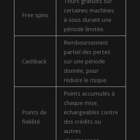
Tours gratuits sur
certaines machines
Free spins
à sous durant une
période limitée.
Remboursement
partiel des pertes
Cashback
sur une période
donnée, pour
réduire le risque.
Points accumulés à
chaque mise,
Points de
échangeables contre
fidélité
des crédits ou
autres