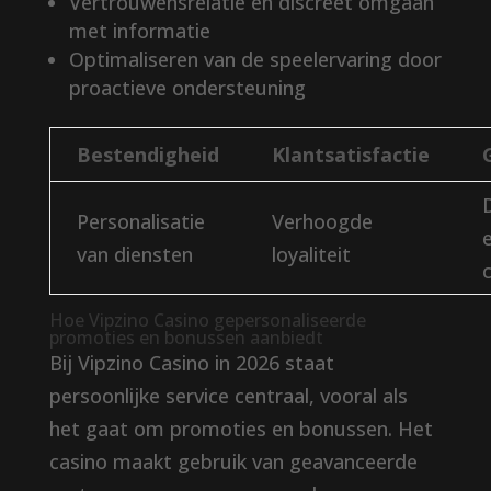
Vertrouwensrelatie en discreet omgaan
met informatie
Optimaliseren van de speelervaring door
proactieve ondersteuning
Bestendigheid
Klantsatisfactie
Personalisatie
Verhoogde
e
van diensten
loyaliteit
Hoe Vipzino Casino gepersonaliseerde
promoties en bonussen aanbiedt
Bij Vipzino Casino in 2026 staat
persoonlijke service centraal, vooral als
het gaat om promoties en bonussen. Het
casino maakt gebruik van geavanceerde