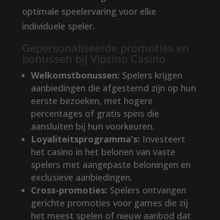
optimale speelervaring voor elke
individuele speler.
Gepersonaliseerde promoties en
bonussen bij Vipzino Casino
Welkomstbonussen:
Spelers krijgen
aanbiedingen die afgestemd zijn op hun
eerste bezoeken, met hogere
percentages of gratis spins die
aansluiten bij hun voorkeuren.
Loyaliteitsprogramma’s:
Investeert
het casino in het belonen van vaste
spelers met aangepaste beloningen en
exclusieve aanbiedingen.
Cross-promoties:
Spelers ontvangen
gerichte promoties voor games die zij
het meest spelen of nieuw aanbod dat