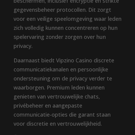
beschermen, inclusief encryptie en strikte
gegevensbeheer protocollen. Dit zorgt
voor een veilige speelomgeving waar leden
zich volledig kunnen concentreren op hun
spelervaring zonder zorgen over hun
privacy.
Daarnaast biedt Vipzino Casino discrete
communicatiekanalen en persoonlijke
ondersteuning om de privacy verder te
waarborgen. Premium leden kunnen
genieten van vertrouwelijke chats,
privébeheer en aangepaste
communicatie-opties die garant staan
voor discretie en vertrouwelijkheid.