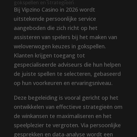
gokspellen en strategieën
Bij Vipzino Casino in 2026 wordt
uitstekende persoonlijke service
aangeboden die zich richt op het
assisteren van spelers bij het maken van
weloverwogen keuzes in gokspellen.
Klanten krijgen toegang tot
gespecialiseerde adviseurs die hun helpen
de juiste spellen te selecteren, gebaseerd
op hun voorkeuren en ervaringsniveau.
Deze begeleiding is vooral gericht op het
ontwikkelen van effectieve strategieën om
de winkansen te maximaliseren en het
speelplezier te vergroten. Via persoonlijke
gesprekken en data-analyse wordt een