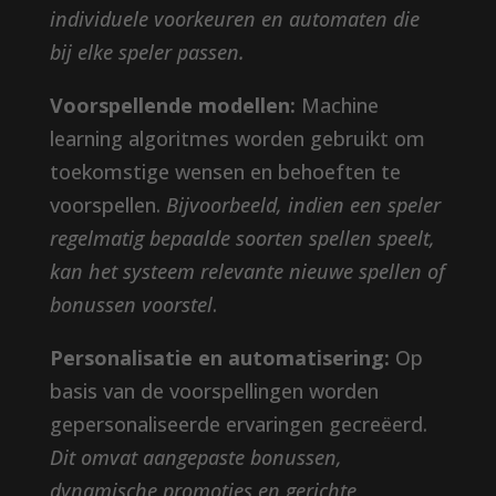
individuele voorkeuren en automaten die
bij elke speler passen.
Voorspellende modellen:
Machine
learning algoritmes worden gebruikt om
toekomstige wensen en behoeften te
voorspellen.
Bijvoorbeeld, indien een speler
regelmatig bepaalde soorten spellen speelt,
kan het systeem relevante nieuwe spellen of
bonussen voorstel
.
Personalisatie en automatisering:
Op
basis van de voorspellingen worden
gepersonaliseerde ervaringen gecreëerd.
Dit omvat aangepaste bonussen,
dynamische promoties en gerichte