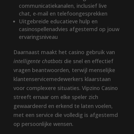
communicatiekanalen, inclusief live
chat, e-mail en telefoongesprekken
Uitgebreide educatieve hulp en
casinospellenadvies afgestemd op jouw
ervaringsniveau
Daarnaast maakt het casino gebruik van
intelligente chatbots
die snel en effectief
vragen beantwoorden, terwijl menselijke
klantenservicemedewerkers klaarstaan
voor complexere situaties. Vipzino Casino
streeft ernaar om elke speler zich
gewaardeerd en erkend te laten voelen,
met een service die volledig is afgestemd
op persoonlijke wensen.