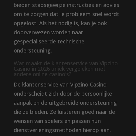
bieden stapsgewijze instructies en advies
om te zorgen dat je probleem snel wordt
opgelost. Als het nodig is, kan je ook
doorverwezen worden naar
gespecialiseerde technische
ondersteuning.
Wat maakt de klantenservice van Vipzino
Casino in 2026 uniek vergeleken met
andere online casino’s?
De klantenservice van Vipzino Casino
onderscheidt zich door de persoonlijke
aanpak en de uitgebreide ondersteuning
die ze bieden. Ze luisteren goed naar de
wensen van spelers en passen hun
dienstverleningsmethoden hierop aan.