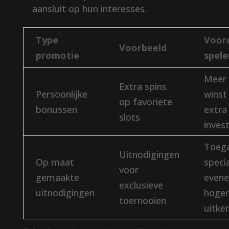
aansluit op hun interesses.
Type
Voor
Voorbeeld
promotie
spele
Meer 
Extra spins
Persoonlijke
winst
op favoriete
bonussen
extra
slots
inves
Toega
Uitnodigingen
Op maat
speci
voor
gemaakte
even
exclusieve
uitnodigingen
hoger
toernooien
uitke