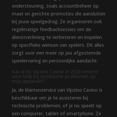
ondersteuning, zoals accountbeheer op
maat en gerichte promoties die aansluiten
bij jouw speelgedrag. Ze organiseren ook
regelmatige feedbacksessies om de
dienstverlening te verbeteren en inspelen
op specifieke wensen van spelers. Dit alles
zorgt voor een meer op jou afgestemde
speelervaring en persoonlijke aandacht.
Kan ik bij Vipzino Casino in 2026 terecht
voor hulp bij technische problemen op
mijn apparaat?
Ja, de klantenservice van Vipzino Casino is
beschikbaar om je te assisteren bij
technische problemen, of je nu speelt op
een computer, tablet of smartphone. Ze