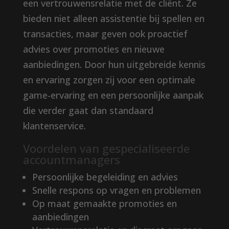
een vertrouwensrelatie met de cliënt. Ze
bieden niet alleen assistentie bij spellen en
transacties, maar geven ook proactief
advies over promoties en nieuwe
aanbiedingen. Door hun uitgebreide kennis
en ervaring zorgen zij voor een optimale
game-ervaring en een persoonlijke aanpak
die verder gaat dan standaard
klantenservice.
Voordelen van gespecialiseerde
accountmanagers
Persoonlijke begeleiding en advies
Snelle respons op vragen en problemen
Op maat gemaakte promoties en
aanbiedingen