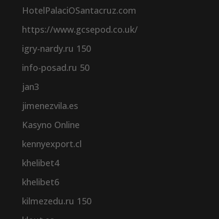
HotelPalaciOSantacruz.com
https://www.gcsepod.co.uk/
igry-nardy.ru 150
info-posad.ru 50
jan3
jimenezvila.es
Kasyno Online
kennyexport.cl
khelibet4
khelibet6
kilmezedu.ru 150