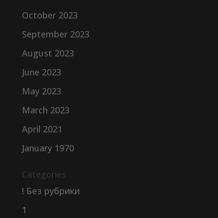
October 2023
September 2023
August 2023
June 2023
May 2023
March 2023
April 2021
January 1970
Categories
! Без рубрики
1