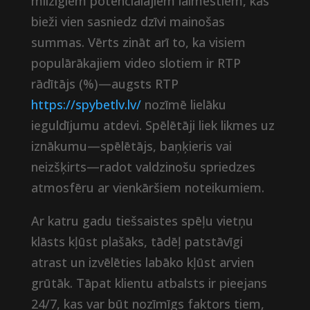
milzīgiem potenciālajiem laimestiem, kas
bieži vien sasniedz dzīvi mainošas
summas. Vērts zināt arī to, ka visiem
populārākajiem video slotiem ir RTP
rādītājs (%)—augsts RTP
https://spybetlv.lv/
nozīmē lielāku
ieguldījumu atdevi. Spēlētāji liek likmes uz
iznākumu—spēlētājs, baņķieris vai
neizšķirts—radot valdzinošu spriedzes
atmosfēru ar vienkāršiem noteikumiem.
Ar katru gadu tiešsaistes spēļu vietņu
klāsts kļūst plašāks, tādēļ patstāvīgi
atrast un izvēlēties labāko kļūst arvien
grūtāk. Tāpat klientu atbalsts ir pieejans
24/7, kas var būt nozīmīgs faktors tiem,