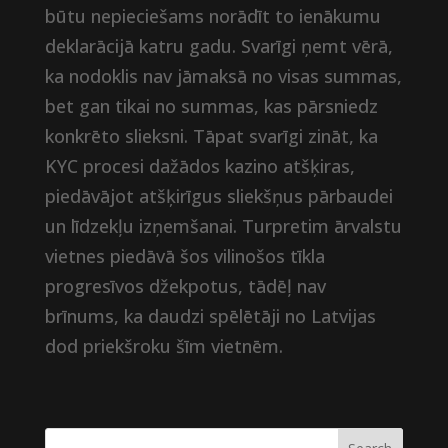
būtu nepieciešams norādīt to ienākumu
deklarācijā katru gadu. Svarīgi ņemt vērā,
ka nodoklis nav jāmaksā no visas summas,
bet gan tikai no summas, kas pārsniedz
konkrēto slieksni. Tāpat svarīgi zināt, ka
KYC procesi dažādos kazino atšķiras,
piedāvājot atšķirīgus sliekšņus pārbaudei
un līdzekļu izņemšanai. Turpretim ārvalstu
vietnes piedāvā šos vilinošos tīkla
progresīvos džekpotus, tādēļ nav
brīnums, ka daudzi spēlētāji no Latvijas
dod priekšroku šīm vietnēm.