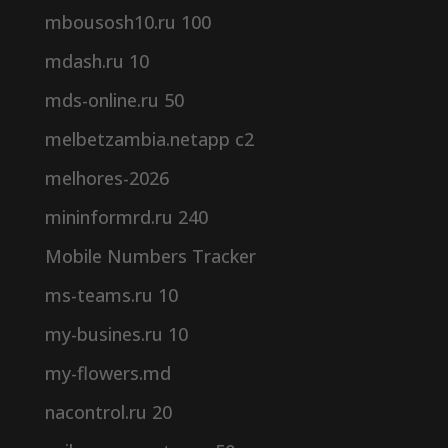
mbousosh10.ru 100
mdash.ru 10
mds-online.ru 50
melbetzambia.netapp c2
melhores-2026
mininformrd.ru 240
Mobile Numbers Tracker
ms-teams.ru 10
my-busines.ru 10
my-flowers.md
nacontrol.ru 20