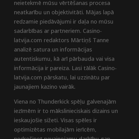
neietekmē mūsu vērtēšanas procesa
neatkarību un objektivitāti. Mājas lapā
redzamie piedāvājumi ir daļa no mūsu
sadarbības ar partneriem. Casino-
latvija.com redaktors Mārtiņš Tanne
analizē satura un informācijas
autentiskumu, kā arī pārbauda vai visa
informācija ir pareiza. Lasi tālāk Casino-
latvija.com pārskatu, lai uzzinātu par
jaunajiem kazino vairāk.
Viena no Thunderkick spēļu galvenajām
iezīmēm ir to mākslinieciskais dizains un
ieskaujošie sižeti. Visas spēles ir
optimizētas mobilajām ierīcēm,
nodrošinot nevainojamu darbību gan