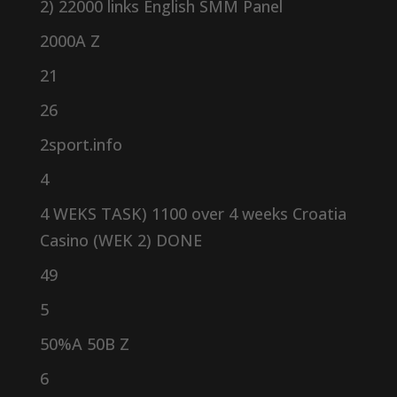
2) 22000 links English SMM Panel
2000A Z
21
26
2sport.info
4
4 WEKS TASK) 1100 over 4 weeks Croatia
Casino (WEK 2) DONE
49
5
50%A 50B Z
6