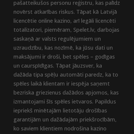
pašatteikušos personu reģistru, kas palīdz
novērst atkarības riskus. Tāpat kā Latvijā
licencētie online kazino, arī legāli licencēti
totalizatori, piemēram, Spelet.lv, darbojas
saskaņā ar valsts regulējumiem un
uzraudzību, kas nozīmē, ka jūsu dati un
maksājumi ir droši, bet spēles – godīgas
un caurspīdīgas. Tāpat jāuzsver, ka
dažāda tipa spēļu automāti paredz, ka to
spēles laikā klientam ir iespēja saņemt
bezriska griezienus dažādos apjomos, kas
izmantojami šīs spēles ietvaros. Papildus
iepriekš minētajām lietotāju drošības
garantijām un dažādajām priekšrocībām,
ko saviem klientiem nodrošina kazino