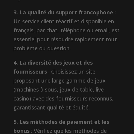
3. La qualité du support francophone
:
Un service client réactif et disponible en
français, par chat, téléphone ou email, est
essentiel pour résoudre rapidement tout
problème ou question.
4. La diversité des jeux et des
fournisseurs
: Choisissez un site
proposant une large gamme de jeux
(machines à sous, jeux de table, live
casino) avec des fournisseurs reconnus,
garantissant qualité et équité.
5. Les méthodes de paiement et les
bonus
: Vérifiez que les méthodes de