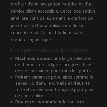
profiter d’une navigation intuitive et d’un
service client accessible. Cette localisation
améliore considérablement le confort de
jeu et permet aux utilisateurs de se
concentrer sur l’aspect ludique sans
barrière linguistique.
Les options de jeux disponibles
Machines à sous :
une large sélection
de thèmes, de jackpots progressifs et
de versions vidéo pour tous les goûts.
Poker :
variantes populaires comme le
Texas Hold’em, le Omaha et d’autres
formats en version française pour plus
de convivialité.
Roulette :
notamment la roulette