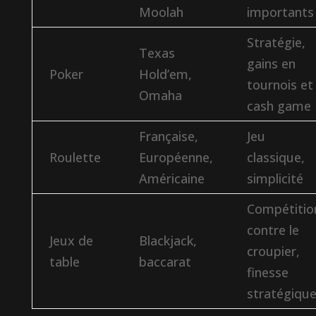
Moolah
importants
Stratégie,
Texas
gains en
Poker
Hold’em,
tournois et
Omaha
cash game
Française,
Jeu
Roulette
Européenne,
classique,
Américaine
simplicité
Compétitio
contre le
Jeux de
Blackjack,
croupier,
table
baccarat
finesse
stratégiqu