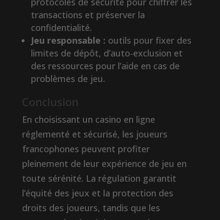
protocoles de sécurité pour chiffrer les
transactions et préserver la
confidentialité.
Jeu responsable :
outils pour fixer des
limites de dépôt, d’auto-exclusion et
des ressources pour l’aide en cas de
problèmes de jeu.
Conclusion
En choisissant un casino en ligne
réglementé et sécurisé, les joueurs
francophones peuvent profiter
pleinement de leur expérience de jeu en
toute sérénité. La régulation garantit
l’équité des jeux et la protection des
droits des joueurs, tandis que les