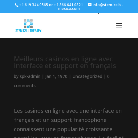
+1 619 344 0565 or +1 866 641 0821
info@stem-cells-
mexico.com
Meilleurs casinos en ligne avec
interface et support en français
by
spk-admin
|
Jan 1, 1970
|
Uncategorized
|
0
comments
Les casinos en ligne avec une interface en
français et un support francophone
connaissent une popularité croissante