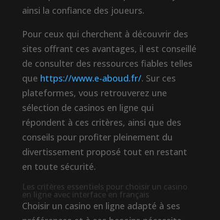
ainsi la confiance des joueurs.
Pour ceux qui cherchent à découvrir des
sites offrant ces avantages, il est conseillé
de consulter des ressources fiables telles
que
https://www.e-aboud.fr/
. Sur ces
plateformes, vous retrouverez une
sélection de casinos en ligne qui
répondent à ces critères, ainsi que des
conseils pour profiter pleinement du
divertissement proposé tout en restant
en toute sécurité.
Les critères essentiels pour choisir un casino
en ligne avec interface en français
Choisir un casino en ligne adapté à ses