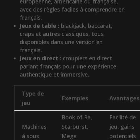
européenne, américaine ou française,
avec des règles faciles à comprendre en
français.
Jeux de table :
blackjack, baccarat,
craps et autres classiques, tous
disponibles dans une version en
français.
Jeux en direct :
croupiers en direct
parlant français pour une expérience
authentique et immersive.
Type de
Exemples
Avantages
jeu
Book of Ra,
Facilité de
Machines
Starburst,
jeu, gains
à sous
Mega
potentiels