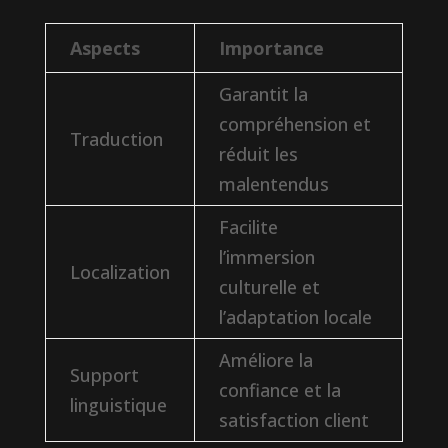
Aspects
Importance
Garantit la
compréhension et
Traduction
réduit les
malentendus
Facilite
l’immersion
Localization
culturelle et
l’adaptation locale
Améliore la
Support
confiance et la
linguistique
satisfaction client