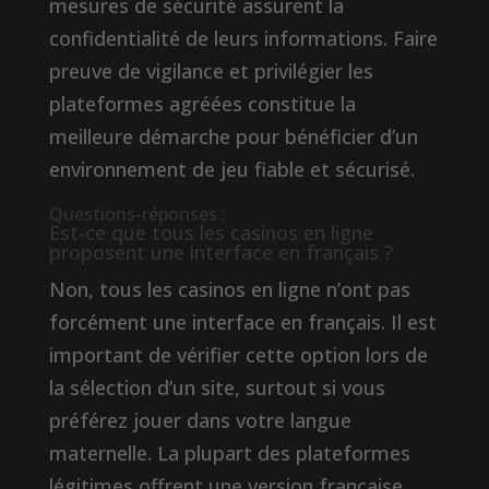
mesures de sécurité assurent la
confidentialité de leurs informations. Faire
preuve de vigilance et privilégier les
plateformes agréées constitue la
meilleure démarche pour bénéficier d’un
environnement de jeu fiable et sécurisé.
Questions-réponses :
Est-ce que tous les casinos en ligne
proposent une interface en français ?
Non, tous les casinos en ligne n’ont pas
forcément une interface en français. Il est
important de vérifier cette option lors de
la sélection d’un site, surtout si vous
préférez jouer dans votre langue
maternelle. La plupart des plateformes
légitimes offrent une version française