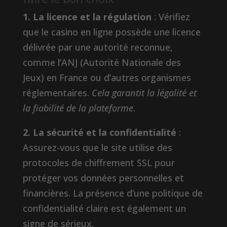
1. La licence et la régulation
: Vérifiez
que le casino en ligne possède une licence
délivrée par une autorité reconnue,
comme l’ANJ (Autorité Nationale des
Jeux) en France ou d’autres organismes
réglementaires.
Cela garantit la légalité et
la fiabilité de la plateforme
.
2. La sécurité et la confidentialité
:
Assurez-vous que le site utilise des
protocoles de chiffrement SSL pour
protéger vos données personnelles et
financières. La présence d’une politique de
confidentialité claire est également un
signe de sérieux.