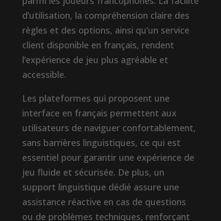
parmi les joueurs francophones. La facilité
d’utilisation, la compréhension claire des
règles et des options, ainsi qu’un service
client disponible en français, rendent
l’expérience de jeu plus agréable et
accessible.
Les plateformes qui proposent une
interface en français permettent aux
utilisateurs de naviguer confortablement,
sans barrières linguistiques, ce qui est
essentiel pour garantir une expérience de
jeu fluide et sécurisée. De plus, un
support linguistique dédié assure une
assistance réactive en cas de questions
ou de problèmes techniques, renforçant