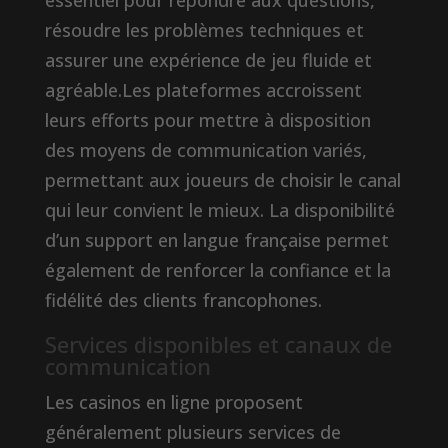
essentiel pour répondre aux questions,
résoudre les problèmes techniques et
assurer une expérience de jeu fluide et
agréable.Les plateformes accroissent
leurs efforts pour mettre à disposition
des moyens de communication variés,
permettant aux joueurs de choisir le canal
qui leur convient le mieux. La disponibilité
d’un support en langue française permet
également de renforcer la confiance et la
fidélité des clients francophones.
Services disponibles et canaux de
communication
Les casinos en ligne proposent
généralement plusieurs services de