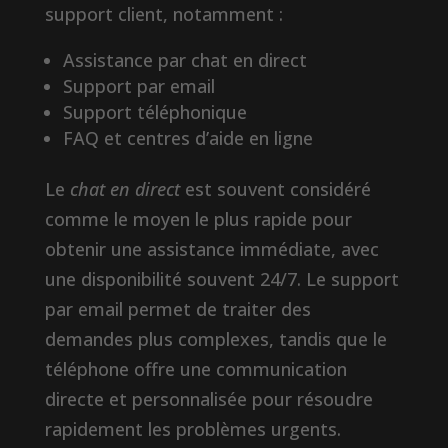
support client, notamment :
Assistance par chat en direct
Support par email
Support téléphonique
FAQ et centres d’aide en ligne
Le
chat en direct
est souvent considéré
comme le moyen le plus rapide pour
obtenir une assistance immédiate, avec
une disponibilité souvent 24/7. Le support
par email permet de traiter des
demandes plus complexes, tandis que le
téléphone offre une communication
directe et personnalisée pour résoudre
rapidement les problèmes urgents.