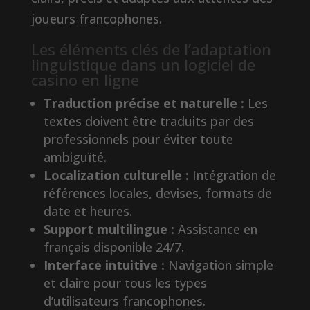
joueurs francophones.
Les éléments clés de l’adaptation
linguistique dans un logiciel de
casino en ligne
Traduction précise et naturelle :
Les
textes doivent être traduits par des
professionnels pour éviter toute
ambiguïté.
Localization culturelle :
Intégration de
références locales, devises, formats de
date et heures.
Support multilingue :
Assistance en
français disponible 24/7.
Interface intuitive :
Navigation simple
et claire pour tous les types
d’utilisateurs francophones.