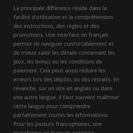
La principale différence réside dans la
facilité d’utilisation et la compréhension
des instructions, des règles et des
promotions. Une interface en français
permet de naviguer confortablement et
de mieux saisir les détails concernant les
jeux, les bonus ou les conditions de
paiement. Cela peut aussi réduire les
erreurs lors des dépôts ou des retraits. En
revanche, sur un site en anglais ou dans
une autre langue, il faut souvent maîtriser
cette langue pour comprendre
parfaitement toutes les informations.
Pour les joueurs francophones, une
plateforme en français optimise