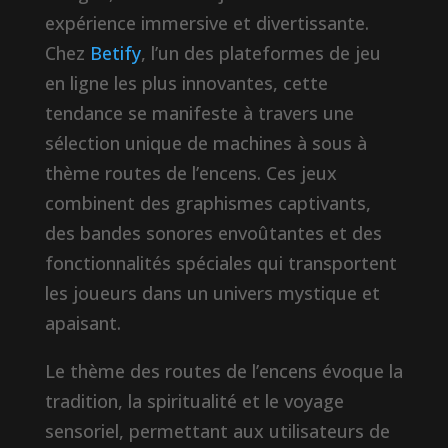
expérience immersive et divertissante.
Chez
Betify
, l’un des plateformes de jeu
en ligne les plus innovantes, cette
tendance se manifeste à travers une
sélection unique de machines à sous à
thème routes de l’encens. Ces jeux
combinent des graphismes captivants,
des bandes sonores envoûtantes et des
fonctionnalités spéciales qui transportent
les joueurs dans un univers mystique et
apaisant.
Le thème des routes de l’encens évoque la
tradition, la spiritualité et le voyage
sensoriel, permettant aux utilisateurs de