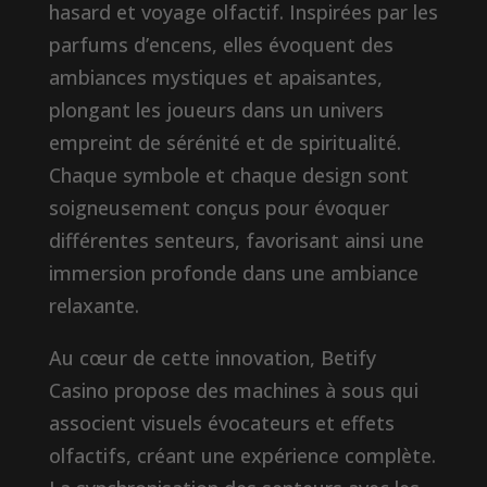
hasard et voyage olfactif. Inspirées par les
parfums d’encens, elles évoquent des
ambiances mystiques et apaisantes,
plongant les joueurs dans un univers
empreint de sérénité et de spiritualité.
Chaque symbole et chaque design sont
soigneusement conçus pour évoquer
différentes senteurs, favorisant ainsi une
immersion profonde dans une ambiance
relaxante.
Au cœur de cette innovation, Betify
Casino propose des machines à sous qui
associent visuels évocateurs et effets
olfactifs, créant une expérience complète.