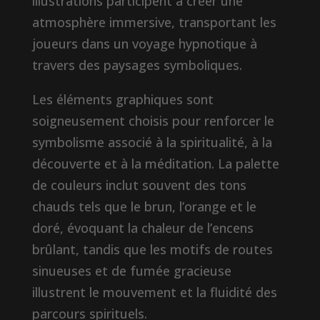
illustrations participent à créer une
atmosphère immersive, transportant les
joueurs dans un voyage hypnotique à
travers des paysages symboliques.
Les éléments graphiques sont
soigneusement choisis pour renforcer le
symbolisme associé à la spiritualité, à la
découverte et à la méditation. La palette
de couleurs inclut souvent des tons
chauds tels que le brun, l’orange et le
doré, évoquant la chaleur de l’encens
brûlant, tandis que les motifs de routes
sinueuses et de fumée gracieuse
illustrent le mouvement et la fluidité des
parcours spirituels.