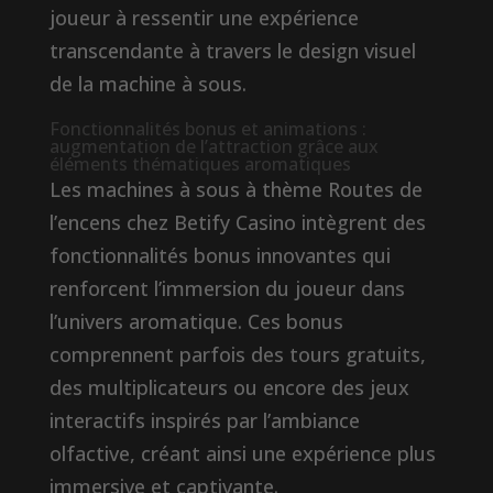
joueur à ressentir une expérience
transcendante à travers le design visuel
de la machine à sous.
Fonctionnalités bonus et animations :
augmentation de l’attraction grâce aux
éléments thématiques aromatiques
Les machines à sous à thème Routes de
l’encens chez Betify Casino intègrent des
fonctionnalités bonus innovantes qui
renforcent l’immersion du joueur dans
l’univers aromatique. Ces bonus
comprennent parfois des tours gratuits,
des multiplicateurs ou encore des jeux
interactifs inspirés par l’ambiance
olfactive, créant ainsi une expérience plus
immersive et captivante.