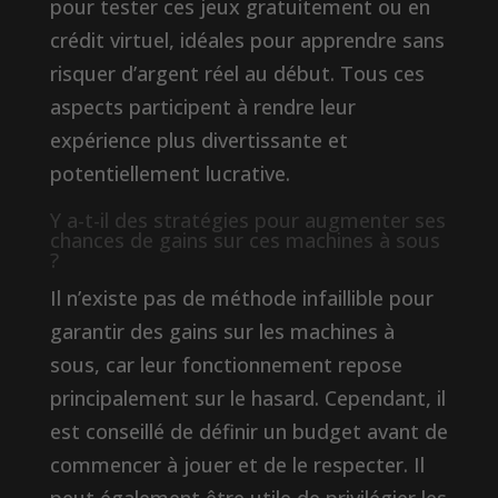
pour tester ces jeux gratuitement ou en
crédit virtuel, idéales pour apprendre sans
risquer d’argent réel au début. Tous ces
aspects participent à rendre leur
expérience plus divertissante et
potentiellement lucrative.
Y a-t-il des stratégies pour augmenter ses
chances de gains sur ces machines à sous
?
Il n’existe pas de méthode infaillible pour
garantir des gains sur les machines à
sous, car leur fonctionnement repose
principalement sur le hasard. Cependant, il
est conseillé de définir un budget avant de
commencer à jouer et de le respecter. Il