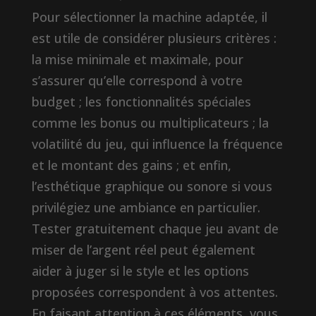
Pour sélectionner la machine adaptée, il
est utile de considérer plusieurs critères :
la mise minimale et maximale, pour
s’assurer qu’elle correspond à votre
budget ; les fonctionnalités spéciales
comme les bonus ou multiplicateurs ; la
volatilité du jeu, qui influence la fréquence
et le montant des gains ; et enfin,
l’esthétique graphique ou sonore si vous
privilégiez une ambiance en particulier.
Tester gratuitement chaque jeu avant de
miser de l’argent réel peut également
aider à juger si le style et les options
proposées correspondent à vos attentes.
En faisant attention à ces éléments, vous