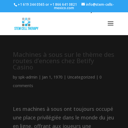
+1 619 344 0565 or +1 866 641 0821
info@stem-cells-
mexico.com
Machines à sous sur le thème des
routes d’encens chez Betify
Casino
by
spk-admin
|
Jan 1, 1970
|
Uncategorized
|
0
comments
Les machines à sous ont toujours occupé
une place privilégiée dans le monde du jeu
en ligne, offrant aux joueurs une