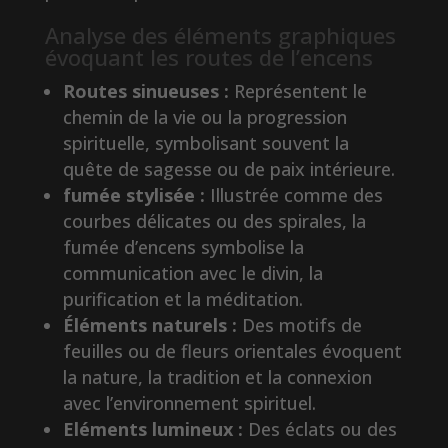
Analyse des éléments graphiques
évoquant les routes de l’encens
Routes sinueuses :
Représentent le
chemin de la vie ou la progression
spirituelle, symbolisant souvent la
quête de sagesse ou de paix intérieure.
fumée stylisée :
Illustrée comme des
courbes délicates ou des spirales, la
fumée d’encens symbolise la
communication avec le divin, la
purification et la méditation.
Éléments naturels :
Des motifs de
feuilles ou de fleurs orientales évoquent
la nature, la tradition et la connexion
avec l’environnement spirituel.
Eléments lumineux :
Des éclats ou des