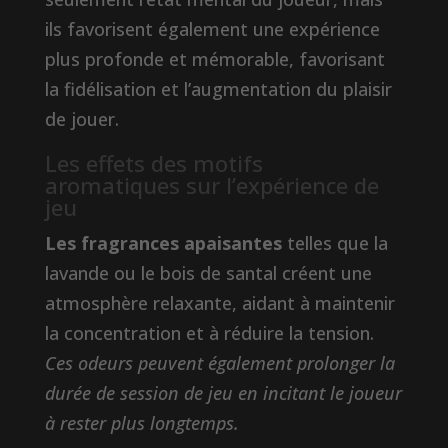
ils favorisent également une expérience
plus profonde et mémorable, favorisant
la fidélisation et l’augmentation du plaisir
de jouer.
Les effets des motifs
aromatiques sur l’expérience de
jeu
Les fragrances apaisantes
telles que la
lavande ou le bois de santal créent une
atmosphère relaxante, aidant à maintenir
la concentration et à réduire la tension.
Ces odeurs peuvent également prolonger la
durée de session de jeu en incitant le joueur
à rester plus longtemps.