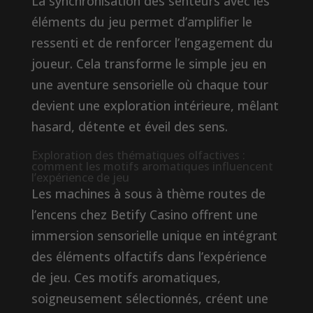
La synchronisation des senteurs avec les
éléments du jeu permet d’amplifier le
ressenti et de renforcer l’engagement du
joueur. Cela transforme le simple jeu en
une aventure sensorielle où chaque tour
devient une exploration intérieure, mêlant
hasard, détente et éveil des sens.
Exploration des thématiques olfactives :
comment les motifs aromatiques influencent
l’expérience de jeu
Les machines à sous à thème routes de
l’encens chez Betify Casino offrent une
immersion sensorielle unique en intégrant
des éléments olfactifs dans l’expérience
de jeu. Ces motifs aromatiques,
soigneusement sélectionnés, créent une