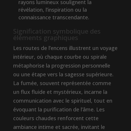
rayons lumineux soulignent la
révélation, l’inspiration ou la
connaissance transcendante.
Signification symbolique des
éléments graphiques
Les routes de l’encens illustrent un voyage
intérieur, où chaque courbe ou spirale
métaphorise la progression personnelle
ou une étape vers la sagesse supérieure.
La fumée, souvent représentée comme
un flux fluide et mystérieux, incarne la
communication avec le spirituel, tout en
évoquant la purification de l’âme. Les
couleurs chaudes renforcent cette
ambiance intime et sacrée, invitant le