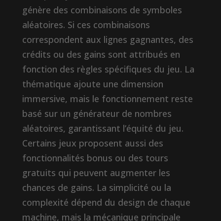
génère des combinaisons de symboles
aléatoires. Si ces combinaisons
correspondent aux lignes gagnantes, des
crédits ou des gains sont attribués en
fonction des règles spécifiques du jeu. La
thématique ajoute une dimension
immersive, mais le fonctionnement reste
basé sur un générateur de nombres
aléatoires, garantissant l’équité du jeu.
Certains jeux proposent aussi des
fonctionnalités bonus ou des tours
gratuits qui peuvent augmenter les
chances de gains. La simplicité ou la
complexité dépend du design de chaque
machine, mais la mécanique principale