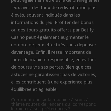
peut également être utile de privilégier les
jeux avec des taux de redistribution plus
élevés, souvent indiqués dans les
informations du jeu. Profiter des bonus
ou des tours gratuits offerts par Betify
Casino peut également augmenter le
nombre de jeux effectués sans dépenser
davantage. Enfin, il reste important de
jouer de manière responsable, en évitant
de poursuivre ses pertes. Bien que ces
astuces ne garantissent pas de victoires,
elles contribuent à une expérience plus
équilibrée et agréable.
Comment choisir la machine à sous à
thème routes de l’encens qui correspond
le mieux à ses préférences ?