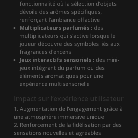
fonctionnalité où la sélection d’objets
dévoile des arômes spécifiques,
renforçant l’ambiance olfactive
Multiplicateurs parfumés :
des
multiplicateurs qui s’active lorsque le
joueur découvre des symboles liés aux
fragrances d’encens
Jeux interactifs sensoriels :
des mini-
jeux intégrant du parfum ou des
éléments aromatiques pour une
expérience multisensorielle
Impact sur l’expérience utilisateur
Augmentation de l’engagement grâce à
une atmosphère immersive unique
Renforcement de la fidélisation par des
sensations nouvelles et agréables