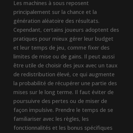
Les machines à sous reposent
principalement sur la chance et la
génération aléatoire des résultats.
Cependant, certains joueurs adoptent des
pratiques pour mieux gérer leur budget
et leur temps de jeu, comme fixer des
limites de mise ou de gains. Il peut aussi
être utile de choisir des jeux avec un taux
de redistribution élevé, ce qui augmente
la probabilité de récupérer une partie des
mises sur le long terme. Il faut éviter de
poursuivre des pertes ou de miser de
façon impulsive. Prendre le temps de se
familiariser avec les règles, les
fonctionnalités et les bonus spécifiques