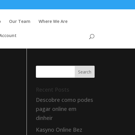
o
Our Team
Where We Are
 Account
Recent Posts
Descobre como podes
pagar online em
dinheir
Kasyno Online Bez