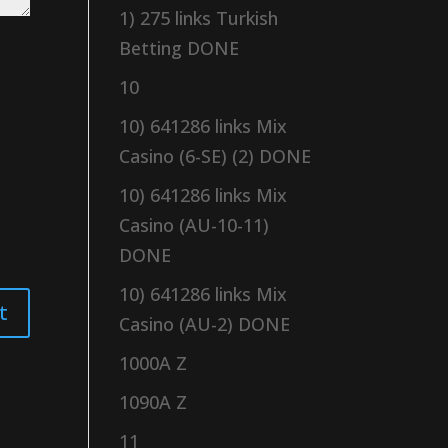
1) 275 links Turkish
Betting DONE
10
10) 641286 links Mix
Casino (6-SE) (2) DONE
10) 641286 links Mix
Casino (AU-10-11)
DONE
10) 641286 links Mix
Casino (AU-2) DONE
1000A Z
1090A Z
11