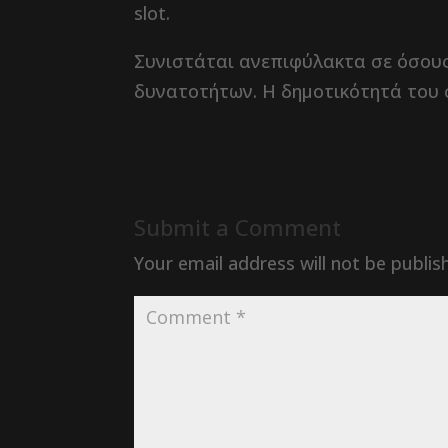
slot.
Συνιστάται ανεπιφύλακτα σε όσου
δυνατοτήτων. Η δημοτικότητά του 
Submit a Comment
Your email address will not be publis