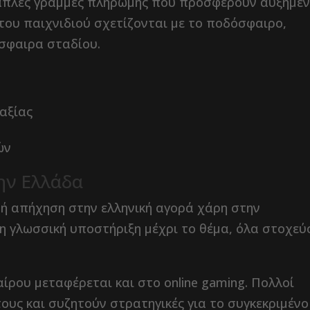
λλαπλές γραμμές πληρωμής που προσφέρουν αυξημέν
 του παιχνιδιού σχετίζονται με το ποδόσφαιρο,
σφαιρα σταδίου.
αξίας
ών
την Ελλάδα
υρή απήχηση στην ελληνική αγορά χάρη στην
η γλωσσική υποστήριξη μέχρι το θέμα, όλα στοχεύ
ίρου μεταφέρεται και στο online gaming. Πολλοί
τους και συζητούν στρατηγικές για το συγκεκριμένο