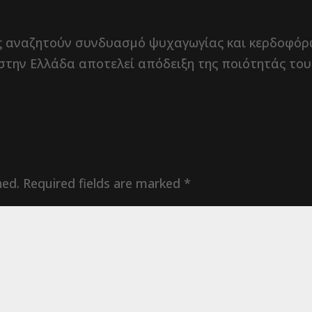
ς αναζητούν συνδυασμό ψυχαγωγίας και κερδοφό
στην Ελλάδα αποτελεί απόδειξη της ποιότητάς του
hed.
Required fields are marked
*