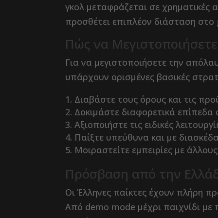
γκολ μεταφράζεται σε χρηματικές α
προσθέτει επιπλέον διάσταση στο 
Πώς να Μεγιστοποιήσετε
Για να μεγιστοποιήσετε την απόλαυσ
υπάρχουν ορισμένες βασικές στρατη
Διαβάστε τους όρους και τις πρ
Δοκιμάστε διαφορετικά επίπεδα
Αξιοποιήστε τις ειδικές λειτουργί
Παίξτε υπεύθυνα και με διασκέδ
Μοιραστείτε εμπειρίες με άλλους
Πρόσβαση από την Ελλά
Οι Έλληνες παίκτες έχουν πλήρη πρό
Από demo mode μέχρι παιχνίδι με π