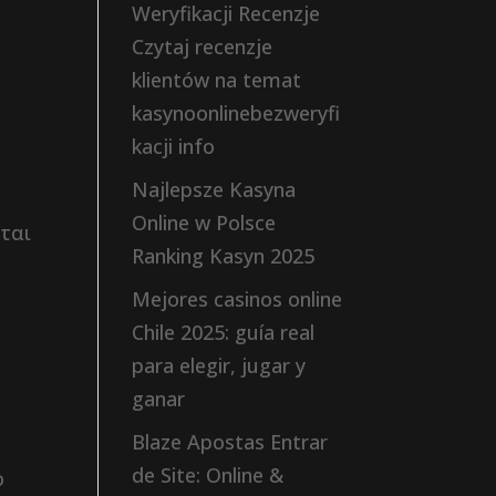
Weryfikacji Recenzje
Czytaj recenzje
klientów na temat
kasynoonlinebezweryfi
kacji info
Najlepsze Kasyna
Online w Polsce
εται
Ranking Kasyn 2025
Mejores casinos online
Chile 2025: guía real
para elegir, jugar y
ganar
Blaze Apostas Entrar
de Site: Online &
ο