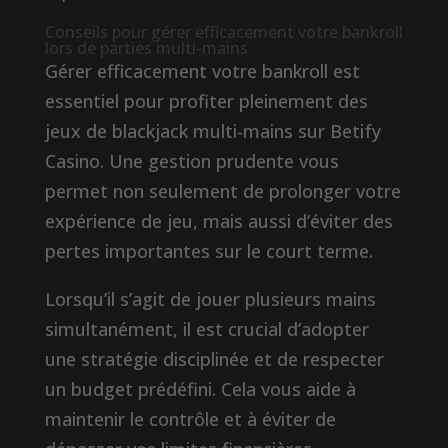
Conseils pour gérer efficacement votre bankroll
lors de parties multi-mains
Gérer efficacement votre bankroll est
essentiel pour profiter pleinement des
jeux de blackjack multi-mains sur Betify
Casino. Une gestion prudente vous
permet non seulement de prolonger votre
expérience de jeu, mais aussi d’éviter des
pertes importantes sur le court terme.
Lorsqu’il s’agit de jouer plusieurs mains
simultanément, il est crucial d’adopter
une stratégie disciplinée et de respecter
un budget prédéfini. Cela vous aide à
maintenir le contrôle et à éviter de