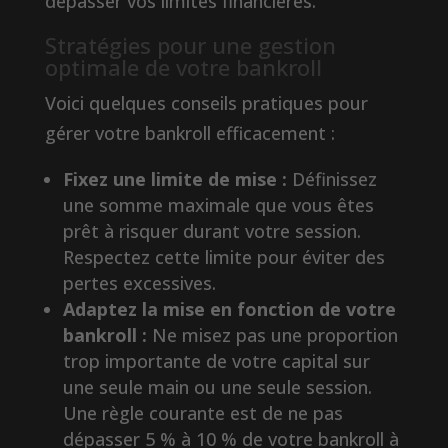
dépasser vos limites financières.
Stratégies pour une gestion
optimale de votre bankroll
Voici quelques conseils pratiques pour
gérer votre bankroll efficacement :
Fixez une limite de mise :
Définissez
une somme maximale que vous êtes
prêt à risquer durant votre session.
Respectez cette limite pour éviter des
pertes excessives.
Adaptez la mise en fonction de votre
bankroll :
Ne misez pas une proportion
trop importante de votre capital sur
une seule main ou une seule session.
Une règle courante est de ne pas
dépasser 5 % à 10 % de votre bankroll à