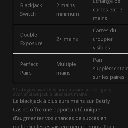
Échange de
Blackjack
2 mains
cartes entre
Switch
minimum
mains
Cartes du
Double
2+ mains
croupier
Exposure
visibles
Pari
Perfect
Multiple
supplémentair
Pairs
mains
sur les paires
Stratégies avancées pour maximiser vos gains
avec le blackjack à plusieurs mains
Le blackjack à plusieurs mains sur Betify
Casino offre une opportunité unique
d’augmenter vos chances de succès en
multiplier les essais en même temps. Pour