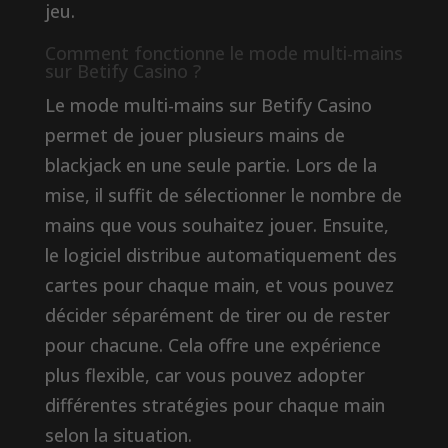
jeu.
Comment fonctionne le mode multi-mains
sur Betify Casino ?
Le mode multi-mains sur Betify Casino
permet de jouer plusieurs mains de
blackjack en une seule partie. Lors de la
mise, il suffit de sélectionner le nombre de
mains que vous souhaitez jouer. Ensuite,
le logiciel distribue automatiquement des
cartes pour chaque main, et vous pouvez
décider séparément de tirer ou de rester
pour chacune. Cela offre une expérience
plus flexible, car vous pouvez adopter
différentes stratégies pour chaque main
selon la situation.