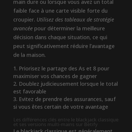
main dure ou lorsque vous avez un total
faible face à une carte visible forte du
croupier.
Utilisez des tableaux de stratégie
avancée
pour déterminer la meilleure
décision dans chaque situation, ce qui
peut significativement réduire l’avantage
de la maison.
Priorisez le partage des As et 8 pour
maximiser vos chances de gagner
Doublez judicieusement lorsque le total
est favorable
Evitez de prendre des assurances, sauf
si vous êtes certain de votre avantage
Les différences clés entre le blackjack classique
et ses versions multi-mains sur Betify
Le blackjack classique est généralement