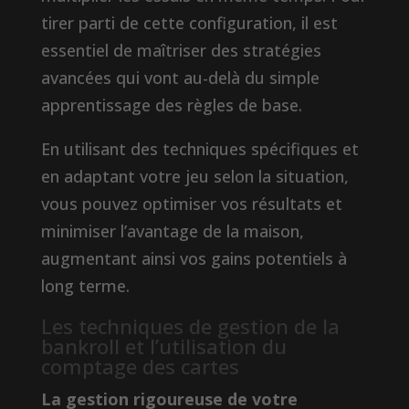
tirer parti de cette configuration, il est
essentiel de maîtriser des stratégies
avancées qui vont au-delà du simple
apprentissage des règles de base.
En utilisant des techniques spécifiques et
en adaptant votre jeu selon la situation,
vous pouvez optimiser vos résultats et
minimiser l’avantage de la maison,
augmentant ainsi vos gains potentiels à
long terme.
Les techniques de gestion de la
bankroll et l’utilisation du
comptage des cartes
La gestion rigoureuse de votre