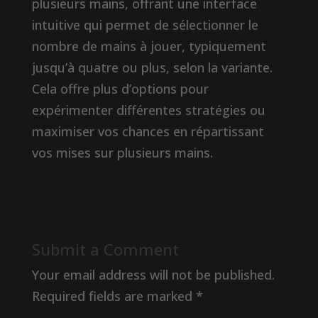
plusieurs mains, offrant une interface
intuitive qui permet de sélectionner le
nombre de mains à jouer, typiquement
jusqu’à quatre ou plus, selon la variante.
Cela offre plus d’options pour
expérimenter différentes stratégies ou
maximiser vos chances en répartissant
vos mises sur plusieurs mains.
Submit a Comment
Your email address will not be published.
Required fields are marked
*