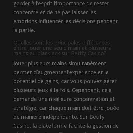
garder à l’esprit l’importance de rester
concentré et de ne pas laisser les
émotions influencer les décisions pendant
la partie.
Quelles sont les principales différences
entre jouer une seule main et plusieurs
mains au blackjack sur Betify Casino?
Jouer plusieurs mains simultanément
permet d’augmenter l’expérience et le
potentiel de gains, car vous pouvez gérer
plusieurs jeux à la fois. Cependant, cela
demande une meilleure concentration et
stratégie, car chaque main doit être jouée
de manière indépendante. Sur Betify
Casino, la plateforme facilite la gestion de