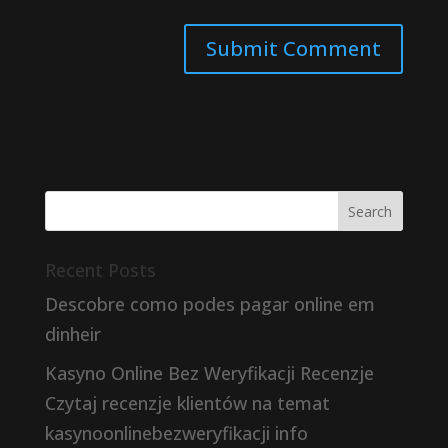
Recent Posts
Descobre como podes pagar online em
dinheir
Kasyno Online Bez Weryfikacji Recenzje
Czytaj recenzje klientów na temat
kasynoonlinebezweryfikacji info