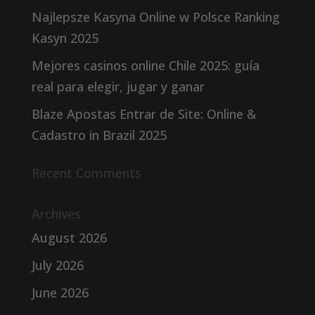
Najlepsze Kasyna Online w Polsce Ranking
Kasyn 2025
Mejores casinos online Chile 2025: guía
real para elegir, jugar y ganar
Blaze Apostas Entrar de Site: Online &
Cadastro in Brazil 2025
Recent Comments
Archives
August 2026
July 2026
June 2026