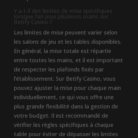
Y a-t-il des limites de mise spécifiques
lorsque l’on joue plusieurs mains sur
Betify Casino ?
Les limites de mise peuvent varier selon
les salons de jeu et les tables disponibles.
En général, la mise totale est répartie
entre toutes les mains, et il est important
de respecter les plafonds fixés par
l’établissement. Sur Betify Casino, vous
pouvez ajuster la mise pour chaque main
individuellement, ce qui vous offre une
plus grande flexibilité dans la gestion de
votre budget. Il est recommandé de
vérifier les règles spécifiques à chaque
table pour éviter de dépasser les limites