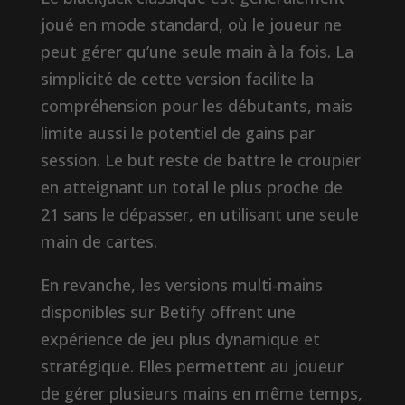
joué en mode standard, où le joueur ne
peut gérer qu’une seule main à la fois. La
simplicité de cette version facilite la
compréhension pour les débutants, mais
limite aussi le potentiel de gains par
session. Le but reste de battre le croupier
en atteignant un total le plus proche de
21 sans le dépasser, en utilisant une seule
main de cartes.
En revanche, les versions multi-mains
disponibles sur Betify offrent une
expérience de jeu plus dynamique et
stratégique. Elles permettent au joueur
de gérer plusieurs mains en même temps,