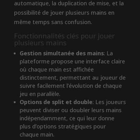
automatique, la duplication de mise, et la
possibilité de jouer plusieurs mains en
même temps sans confusion.
Fonctionnalités clés pour jouer
plusieurs mains
Gestion simultanée des mains
: La
plateforme propose une interface claire
où chaque main est affichée
distinctement, permettant au joueur de
suivre facilement l’évolution de chaque
jeu en parallèle.
Options de split et double
: Les joueurs
peuvent diviser ou doubler leurs mains
indépendamment, ce qui leur donne
plus d’options stratégiques pour
chaque main.