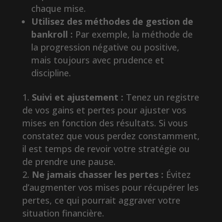
chaque mise.
Utilisez des méthodes de gestion de
bankroll :
Par exemple, la méthode de
la progression négative ou positive,
mais toujours avec prudence et
discipline.
Suivi et ajustement :
Tenez un registre
de vos gains et pertes pour ajuster vos
mises en fonction des résultats. Si vous
constatez que vous perdez constamment,
il est temps de revoir votre stratégie ou
de prendre une pause.
Ne jamais chasser les pertes :
Évitez
d’augmenter vos mises pour récupérer les
pertes, ce qui pourrait aggraver votre
situation financière.