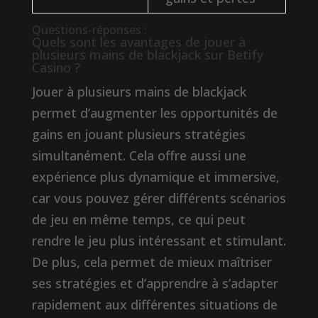
Questions-réponses :
Quels sont les avantages de jouer à
plusieurs mains de blackjack sur Betify
Casino ?
Jouer à plusieurs mains de blackjack
permet d’augmenter les opportunités de
gains en jouant plusieurs stratégies
simultanément. Cela offre aussi une
expérience plus dynamique et immersive,
car vous pouvez gérer différents scénarios
de jeu en même temps, ce qui peut
rendre le jeu plus intéressant et stimulant.
De plus, cela permet de mieux maîtriser
ses stratégies et d’apprendre à s’adapter
rapidement aux différentes situations de