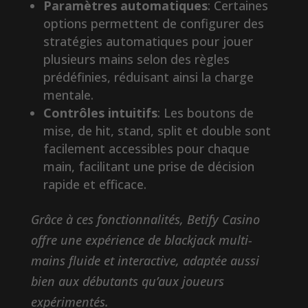
Paramètres automatiques
: Certaines
options permettent de configurer des
stratégies automatiques pour jouer
plusieurs mains selon des règles
prédéfinies, réduisant ainsi la charge
mentale.
Contrôles intuitifs
: Les boutons de
mise, de hit, stand, split et double sont
facilement accessibles pour chaque
main, facilitant une prise de décision
rapide et efficace.
Grâce à ces fonctionnalités, Betify Casino
offre une expérience de blackjack multi-
mains fluide et interactive, adaptée aussi
bien aux débutants qu’aux joueurs
expérimentés.