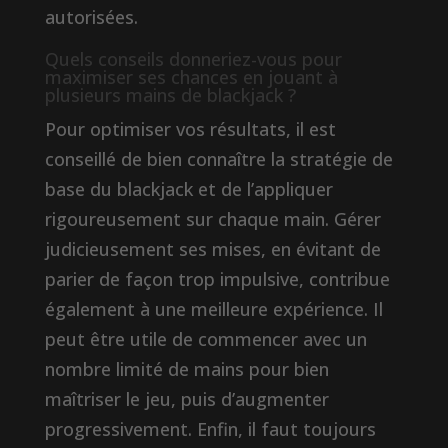
autorisées.
Quels conseils donneriez-vous pour
maximiser ses chances en jouant à
plusieurs mains de blackjack ?
Pour optimiser vos résultats, il est
conseillé de bien connaître la stratégie de
base du blackjack et de l’appliquer
rigoureusement sur chaque main. Gérer
judicieusement ses mises, en évitant de
parier de façon trop impulsive, contribue
également à une meilleure expérience. Il
peut être utile de commencer avec un
nombre limité de mains pour bien
maîtriser le jeu, puis d’augmenter
progressivement. Enfin, il faut toujours