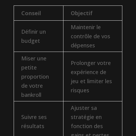
Conseil
Objectif
Maintenir le
Définir un
contrôle de vos
budget
dépenses
Miser une
Prolonger votre
petite
expérience de
proportion
jeu et limiter les
de votre
risques
bankroll
Ajuster sa
Suivre ses
stratégie en
résultats
fonction des
gains et pertes