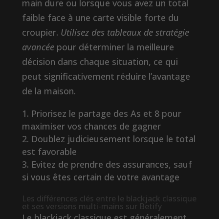
main dure ou lorsque vous avez un total
faible face à une carte visible forte du
croupier.
Utilisez des tableaux de stratégie
avancée
pour déterminer la meilleure
décision dans chaque situation, ce qui
peut significativement réduire l’avantage
de la maison.
Priorisez le partage des As et 8 pour
maximiser vos chances de gagner
Doublez judicieusement lorsque le total
est favorable
Evitez de prendre des assurances, sauf
si vous êtes certain de votre avantage
Les différences clés entre le blackjack classique
et ses versions multi-mains sur Betify
Le blackjack classique est généralement