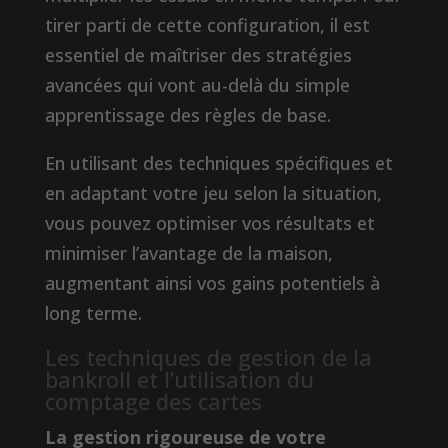
tirer parti de cette configuration, il est
essentiel de maîtriser des stratégies
avancées qui vont au-delà du simple
apprentissage des règles de base.
En utilisant des techniques spécifiques et
en adaptant votre jeu selon la situation,
vous pouvez optimiser vos résultats et
minimiser l’avantage de la maison,
augmentant ainsi vos gains potentiels à
long terme.
Les techniques de gestion de la
bankroll et l’utilisation du
comptage des cartes
La gestion rigoureuse de votre