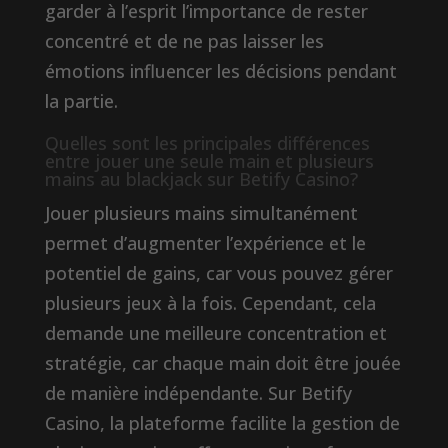
garder à l’esprit l’importance de rester
concentré et de ne pas laisser les
émotions influencer les décisions pendant
la partie.
Quelles sont les principales différences
entre jouer une seule main et plusieurs
mains au blackjack sur Betify Casino?
Jouer plusieurs mains simultanément
permet d’augmenter l’expérience et le
potentiel de gains, car vous pouvez gérer
plusieurs jeux à la fois. Cependant, cela
demande une meilleure concentration et
stratégie, car chaque main doit être jouée
de manière indépendante. Sur Betify
Casino, la plateforme facilite la gestion de