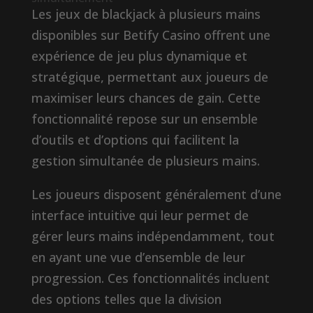
Les jeux de blackjack à plusieurs mains
disponibles sur Betify Casino offrent une
expérience de jeu plus dynamique et
stratégique, permettant aux joueurs de
maximiser leurs chances de gain. Cette
fonctionnalité repose sur un ensemble
d’outils et d’options qui facilitent la
gestion simultanée de plusieurs mains.
Les joueurs disposent généralement d’une
interface intuitive qui leur permet de
gérer leurs mains indépendamment, tout
en ayant une vue d’ensemble de leur
progression. Ces fonctionnalités incluent
des options telles que la division