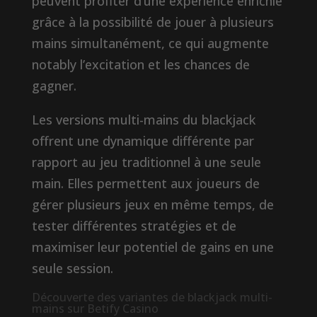
peuvent profiter d’une expérience enrichie
grâce à la possibilité de jouer à plusieurs
mains simultanément, ce qui augmente
notably l’excitation et les chances de
gagner.
Les versions multi-mains du blackjack
offrent une dynamique différente par
rapport au jeu traditionnel à une seule
main. Elles permettent aux joueurs de
gérer plusieurs jeux en même temps, de
tester différentes stratégies et de
maximiser leur potentiel de gains en une
seule session.
Découverte des variantes de blackjack multi-
mains sur Betify Casino