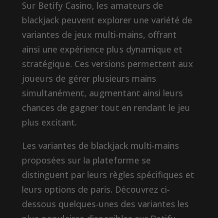
Sur Betify Casino, les amateurs de
blackjack peuvent explorer une variété de
variantes de jeux multi-mains, offrant
ainsi une expérience plus dynamique et
stratégique. Ces versions permettent aux
joueurs de gérer plusieurs mains
simultanément, augmentant ainsi leurs
chances de gagner tout en rendant le jeu
plus excitant.
Les variantes de blackjack multi-mains
proposées sur la plateforme se
distinguent par leurs règles spécifiques et
leurs options de paris. Découvrez ci-
dessous quelques-unes des variantes les