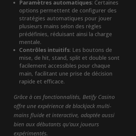
Paramètres automatiques
: Certaines
options permettent de configurer des
stratégies automatiques pour jouer
plusieurs mains selon des règles
prédéfinies, réduisant ainsi la charge
mentale.
Contrôles intuitifs
: Les boutons de
mise, de hit, stand, split et double sont
facilement accessibles pour chaque
main, facilitant une prise de décision
rapide et efficace.
Grâce à ces fonctionnalités, Betify Casino
offre une expérience de blackjack multi-
mains fluide et interactive, adaptée aussi
bien aux débutants qu’aux joueurs
expérimentés.