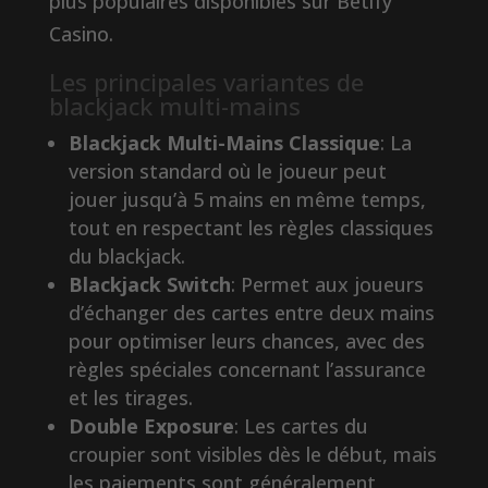
plus populaires disponibles sur Betify
Casino.
Les principales variantes de
blackjack multi-mains
Blackjack Multi-Mains Classique
: La
version standard où le joueur peut
jouer jusqu’à 5 mains en même temps,
tout en respectant les règles classiques
du blackjack.
Blackjack Switch
: Permet aux joueurs
d’échanger des cartes entre deux mains
pour optimiser leurs chances, avec des
règles spéciales concernant l’assurance
et les tirages.
Double Exposure
: Les cartes du
croupier sont visibles dès le début, mais
les paiements sont généralement