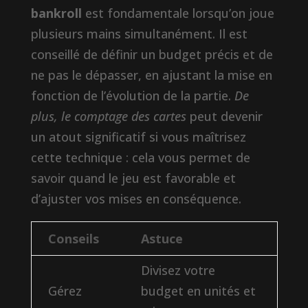
bankroll
est fondamentale lorsqu’on joue
plusieurs mains simultanément. Il est
conseillé de définir un budget précis et de
ne pas le dépasser, en ajustant la mise en
fonction de l’évolution de la partie.
De
plus, le comptage des cartes
peut devenir
un atout significatif si vous maîtrisez
cette technique : cela vous permet de
savoir quand le jeu est favorable et
d’ajuster vos mises en conséquence.
Conseils
Astuce
Divisez votre
Gérez
budget en unités et