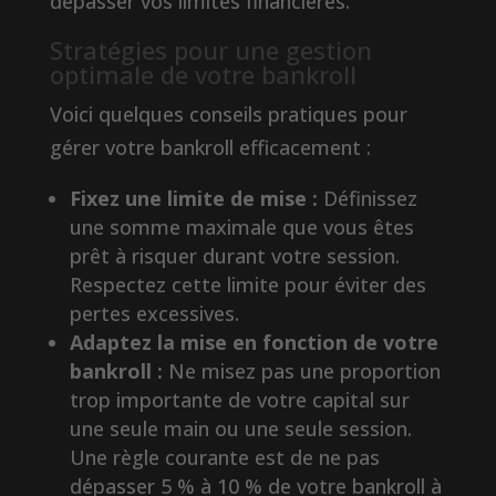
dépasser vos limites financières.
Stratégies pour une gestion
optimale de votre bankroll
Voici quelques conseils pratiques pour
gérer votre bankroll efficacement :
Fixez une limite de mise :
Définissez
une somme maximale que vous êtes
prêt à risquer durant votre session.
Respectez cette limite pour éviter des
pertes excessives.
Adaptez la mise en fonction de votre
bankroll :
Ne misez pas une proportion
trop importante de votre capital sur
une seule main ou une seule session.
Une règle courante est de ne pas
dépasser 5 % à 10 % de votre bankroll à