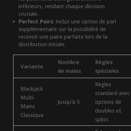
inférieurs, rendant chaque décision
cruciale.
Perfect Pairs
: Inclut une option de pari
supplémentaire sur la possibilité de
recevoir une paire parfaite lors de la
distribution initiale.
Nombre
Règles
Variante
de mains
spéciales
Règles
Blackjack
standard avec
Multi-
Jusqu’à 5
options de
Mains
doubles et
Classique
splits