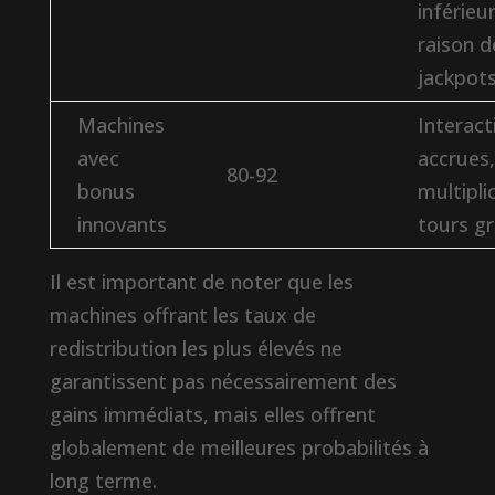
inférieu
raison d
jackpots
Machines
Interact
avec
accrues,
80-92
bonus
multipli
innovants
tours gr
Il est important de noter que les
machines offrant les taux de
redistribution les plus élevés ne
garantissent pas nécessairement des
gains immédiats, mais elles offrent
globalement de meilleures probabilités à
long terme.