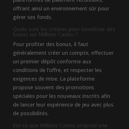
offrant ainsi un environnement sûr pour
gérer ses fonds.
Quels sont les critères pour bénéficier des
bonus sur Millionz Casino ?
Pour profiter des bonus, il faut
généralement créer un compte, effectuer
un premier dépôt conforme aux
conditions de l’offre, et respecter les
exigences de mise. La plateforme
propose souvent des promotions
spéciales pour les nouveaux inscrits afin
de lancer leur expérience de jeu avec plus
de possibilités.
Est-ce que Millionz Casino propose une