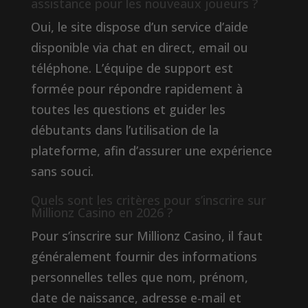
assistance pour les nouveaux joueurs ?
Oui, le site dispose d’un service d’aide
disponible via chat en direct, email ou
téléphone. L’équipe de support est
formée pour répondre rapidement à
toutes les questions et guider les
débutants dans l’utilisation de la
plateforme, afin d’assurer une expérience
sans souci.
Quels sont les critères pour s’inscrire sur
Millionz Casino en 2026 ?
Pour s’inscrire sur Millionz Casino, il faut
généralement fournir des informations
personnelles telles que nom, prénom,
date de naissance, adresse e-mail et