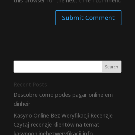
this browser for the next time I comment.
Recent Posts
Descobre como podes pagar online em
dinheir
Kasyno Online Bez Weryfikacji Recenzje
Czytaj recenzje klientów na temat
kasynoonlinebezweryfikacji info