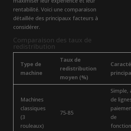
maximiser leur expérience et leur
rentabilité. Voici une comparaison
détaillée des principaux facteurs à
considérer.
Comparaison des taux de
redistribution
Taux de
Type de
Caracté
redistribution
machine
principa
moyen (%)
Simple,
Machines
de ligne
classiques
paiemen
75-85
(3
de
rouleaux)
fonction