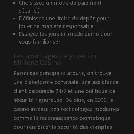
Choisissez un mode de paiement
sécurisé
Définissez une limite de dépôt pour
jouer de manière responsable
Essayez les jeux en mode démo pour
vous familiariser
Les avantages de jouer sur
Millionz Casino
Parmi ses principaux atouts, on trouve
une plateforme conviviale, une assistance
client disponible 24/7 et une politique de
sécurité rigoureuse. De plus, en 2026, le
casino intègre des technologies modernes
comme la reconnaissance biométrique
pour renforcer la sécurité des comptes.