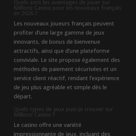
Quels sont les avantages de jouer sur
Millionz Casino pour les nouveaux français
en 2026 ?
Les nouveaux joueurs français peuvent
profiter d’une large gamme de jeux
innovants, de bonus de bienvenue
attractifs, ainsi que d’une plateforme
conviviale. Le site propose également des
méthodes de paiement sécurisées et un
service client réactif, rendant l’expérience
de jeu plus agréable et simple dès le
départ.
Quels types de jeux puis-je trouver sur
Millionz Casino ?
Le casino offre une variété
impressionnante de jeux, incluant des