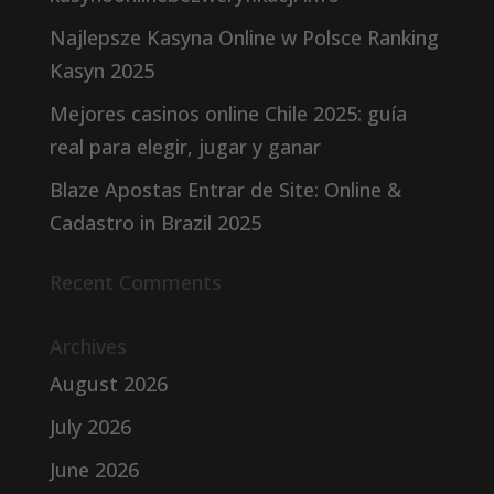
Najlepsze Kasyna Online w Polsce Ranking
Kasyn 2025
Mejores casinos online Chile 2025: guía
real para elegir, jugar y ganar
Blaze Apostas Entrar de Site: Online &
Cadastro in Brazil 2025
Recent Comments
Archives
August 2026
July 2026
June 2026