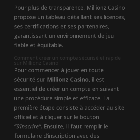
Pour plus de transparence, Millionz Casino
propose un tableau détaillant ses licences,
ses certifications et ses partenaires,
garantissant un environnement de jeu
fiable et équitable.
Comment créer un compte sécurisé et rapide
sur Millionz Casino
Pour commencer à jouer en toute
sécurité sur
Millionz Casino
, il est
essentiel de créer un compte en suivant
une procédure simple et efficace. La
première étape consiste à accéder au site
officiel et à cliquer sur le bouton
“S’inscrire”
. Ensuite, il faut remplir le
formulaire d’inscription avec des