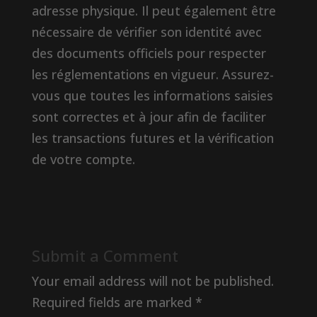
adresse physique. Il peut également être
nécessaire de vérifier son identité avec
des documents officiels pour respecter
les réglementations en vigueur. Assurez-
vous que toutes les informations saisies
sont correctes et à jour afin de faciliter
les transactions futures et la vérification
de votre compte.
Submit a Comment
Your email address will not be published.
Required fields are marked
*