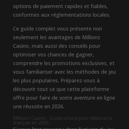
options de paiement rapides et fiables,
conformes aux réglementations locales.
Ce guide complet vous présente non
seulement les avantages de Millionz
Casino, mais aussi des conseils pour
optimiser vos chances de gagner,
comprendre les promotions exclusives, et
vous familiariser avec les méthodes de jeu
les plus populaires. Préparez-vous à
découvrir tout ce que cette plateforme
offre pour faire de votre aventure en ligne
une réussite en 2026.
Millionz Casino : Guide ultime pour débutants
français en 2026