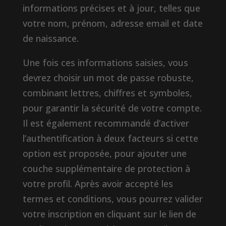
informations précises et à jour, telles que
votre nom, prénom, adresse email et date
de naissance.
Une fois ces informations saisies, vous
devrez choisir un mot de passe robuste,
combinant lettres, chiffres et symboles,
pour garantir la sécurité de votre compte.
Il est également recommandé d’activer
l’authentification à deux facteurs si cette
option est proposée, pour ajouter une
couche supplémentaire de protection à
votre profil. Après avoir accepté les
termes et conditions, vous pourrez valider
votre inscription en cliquant sur le lien de