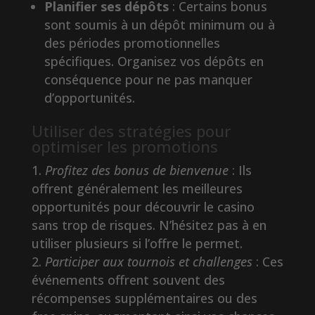
Planifier ses dépôts
: Certains bonus
sont soumis à un dépôt minimum ou à
des périodes promotionnelles
spécifiques. Organisez vos dépôts en
conséquence pour ne pas manquer
d’opportunités.
Utiliser des stratégies pour
optimiser les promotions
Profitez des bonus de bienvenue
: Ils
offrent généralement les meilleures
opportunités pour découvrir le casino
sans trop de risques. N’hésitez pas à en
utiliser plusieurs si l’offre le permet.
Participer aux tournois et challenges
: Ces
événements offrent souvent des
récompenses supplémentaires ou des