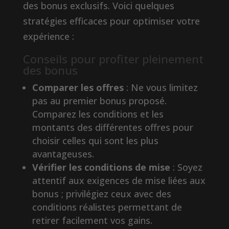
des bonus exclusifs. Voici quelques
stratégies efficaces pour optimiser votre
expérience :
Conseils pour profiter pleinement
des bonus
Comparer les offres
: Ne vous limitez
pas au premier bonus proposé.
Comparez les conditions et les
montants des différentes offres pour
choisir celles qui sont les plus
avantageuses.
Vérifier les conditions de mise
: Soyez
attentif aux exigences de mise liées aux
bonus ; privilégiez ceux avec des
conditions réalistes permettant de
retirer facilement vos gains.