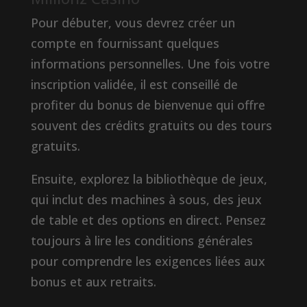
Pour débuter, vous devrez créer un
compte en fournissant quelques
informations personnelles. Une fois votre
inscription validée, il est conseillé de
profiter du bonus de bienvenue qui offre
souvent des crédits gratuits ou des tours
gratuits.
Ensuite, explorez la bibliothèque de jeux,
qui inclut des machines à sous, des jeux
de table et des options en direct. Pensez
toujours à lire les conditions générales
pour comprendre les exigences liées aux
bonus et aux retraits.