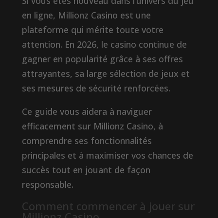
Si vous êtes nouveau dans l’univers du jeu
en ligne, Millionz Casino est une
plateforme qui mérite toute votre
attention. En 2026, le casino continue de
gagner en popularité grâce à ses offres
attrayantes, sa large sélection de jeux et
ses mesures de sécurité renforcées.
Ce guide vous aidera à naviguer
efficacement sur Millionz Casino, à
comprendre ses fonctionnalités
principales et à maximiser vos chances de
succès tout en jouant de façon
responsable.
Comment commencer à jouer sur
Millionz Casino