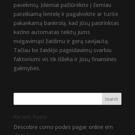
pasekmių. Įdėmiai pažiūrėkite į žemiau
pateikiamą lentelę ir pagalvokite ar turite
pakankamą bankrolą, kad jūsų pasirinktas
kazino automatas teiktų jums
mėgavimąsi žaidimu ir gerą savijautą.
Tačiau be žaidėjo pageidavimų svarbiu
faktoriumi vis tik išlieka ir jūsų finansinės
galimybės.
Recent Posts
Descobre como podes pagar online em