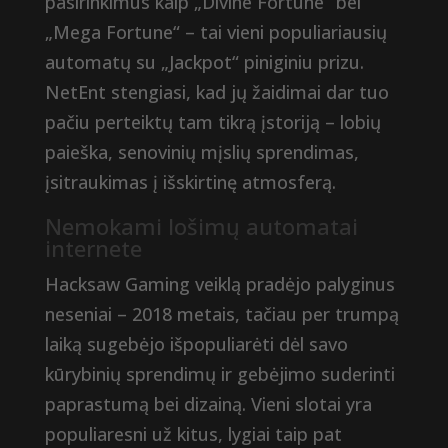
pasirinkimus kaip „Divine Fortune“ bei
„Mega Fortune“ – tai vieni populiariausių
automatų su „Jackpot“ piniginiu prizu.
NetEnt stengiasi, kad jų žaidimai dar tuo
pačiu perteiktų tam tikrą įstoriją – lobių
paieška, senovinių mįslių sprendimas,
įsitraukimas į išskirtinę atmosferą.
Nemokami lošimų automatai
internete
Hacksaw Gaming veiklą pradėjo palyginus
neseniai – 2018 metais, tačiau per trumpą
laiką sugebėjo išpopuliarėti dėl savo
kūrybinių sprendimų ir gebėjimo suderinti
paprastumą bei dizainą. Vieni slotai yra
populiaresni už kitus, lygiai taip pat