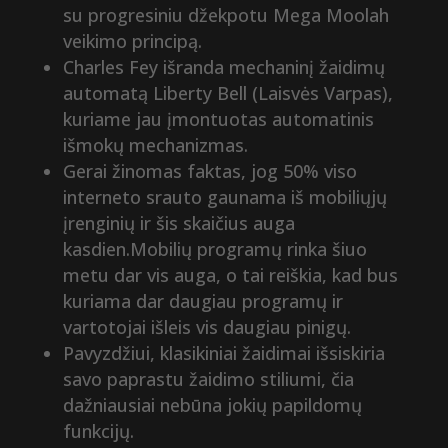
su progresiniu džekpotu Mega Moolah
veikimo principą.
Charles Fey išranda mechaninį žaidimų
automatą Liberty Bell (Laisvės Varpas),
kuriame jau įmontuotas automatinis
išmokų mechanizmas.
Gerai žinomas faktas, jog 50% viso
interneto srauto gaunama iš mobiliųjų
įrenginių ir šis skaičius auga
kasdien.Mobilių programų rinka šiuo
metu dar vis auga, o tai reiškia, kad bus
kuriama dar daugiau programų ir
vartotojai išleis vis daugiau pinigų.
Pavyzdžiui, klasikiniai žaidimai išsiskiria
savo paprastu žaidimo stiliumi, čia
dažniausiai nebūna jokių papildomų
funkcijų.