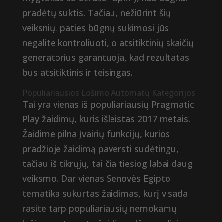
pradėtų suktis. Tačiau, nežiūrint šių
veiksnių, paties būgnų sukimosi jūs
negalite kontroliuoti, o atsitiktinių skaičių
generatorius garantuoja, kad rezultatas
bus atsitiktinis ir teisingas.
Populiariausios Lošimo Automatų Kategorijos
Tai yra vienas iš populiariausių Pragmatic
Play žaidimų, kuris išleistas 2017 metais.
Žaidime pilna įvairių funkcijų, kurios
pradžioje žaidimą paversti sudėtingu,
tačiau iš tikrųjų, tai čia tiesiog labai daug
veiksmo. Dar vienas Senovės Egipto
tematika sukurtas žaidimas, kurį visada
rasite tarp populiariausių nemokamų