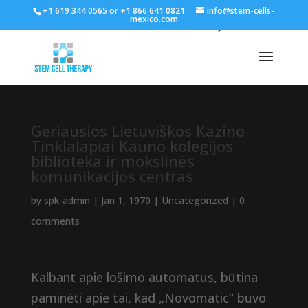
+1 619 344 0565 or +1 866 641 0821
info@stem-cells-
mexico.com
Geriausios Lietuviškos Kazino
Tinklalapiai Kauno kolegijos
biblioteka ir mokslinės
komunikacijos centras
by
spk-admin
|
Jan 1, 1970
|
Uncategorized
|
0
comments
Kalbant apie lošimo automatus, būtina
paminėti apie tai, kad „Novomatic“ buvo