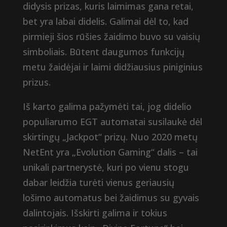
didysis prizas, kuris laimimas gana retai,
bet yra labai didelis. Galimai dėl to, kad
pirmieji šios rūšies žaidimo buvo su vaisių
simboliais. Būtent daugumos funkcijų
metu žaidėjai ir laimi didžiausius piniginius
prizus.
Iš karto galima pažymėti tai, jog didelio
populiarumo EGT automatai susilaukė dėl
skirtingų „Jackpot“ prizų. Nuo 2020 metų
NetEnt yra „Evolution Gaming“ dalis – tai
unikali partnerystė, kuri po vienu stogu
dabar leidžia turėti vienus geriausių
lošimo automatus bei žaidimus su gyvais
dalintojais. Išskirti galima ir tokius