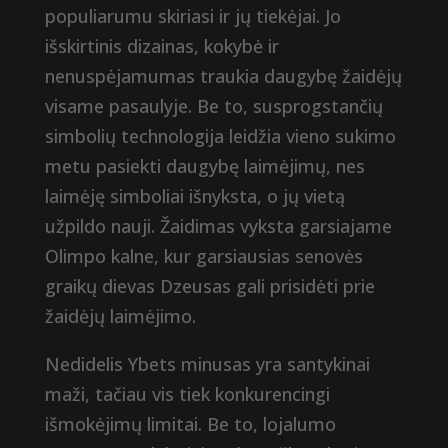
populiarumu skiriasi ir jų tiekėjai. Jo
išskirtinis dizainas, kokybė ir
nenuspėjamumas traukia daugybę žaidėjų
visame pasaulyje. Be to, susprogstančių
simbolių technologija leidžia vieno sukimo
metu pasiekti daugybę laimėjimų, nes
laimėję simboliai išnyksta, o jų vietą
užpildo nauji. Žaidimas vyksta garsiajame
Olimpo kalne, kur garsiausias senovės
graikų dievas Dzeusas gali prisidėti prie
žaidėjų laimėjimo.
Nedidelis Ybets minusas yra santykinai
maži, tačiau vis tiek konkurencingi
išmokėjimų limitai. Be to, lojalumo