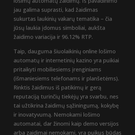
lošimų automatų žaidimų. Iš pavadinimo
jau galima suprasti, kad žaidimas
sukurtas laukinių vakarų tematika – čia
jūsų laukia įdomus simboliai, aukšta
žaidimo variacija ir 96.12% RTP.
Taip, dauguma šiuolaikinių online lošimo
automatų ir internetinių kazino yra puikiai
pritaikyti mobiliesiems įrenginiams
(išmaniesiems telefonams ir planšetėms).
Rinktis žaidimus iš patikimų ir gerą
reputaciją turinčių tiekėjų yra svarbu, nes
tai užtikrina žaidimų sąžiningumą, kokybę
ir inovatyvumą. Nemokami lošimo
automatai, dar žinomi kaip demo versijos
arba zaidimai nemokami, yra puikus būdas