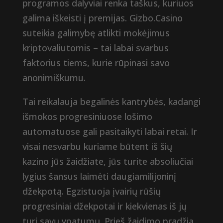
programos dalyviai renka taškus, kuriuos
galima iškeisti į premijas. Gizbo.Casino
suteikia galimybę atlikti mokėjimus
kriptovaliutomis – tai labai svarbus
faktorius tiems, kurie rūpinasi savo
anonimiškumu.
Tai reikalauja begalinės kantrybės, kadangi
išmokos progresiniuose lošimo
automatuose gali pasitaikyti labai retai. Ir
visai nesvarbu kuriame būtent iš šių
kazino jūs žaidžiate, jūs turite absoliučiai
lygius šansus laimėti daugiamilijoninį
džekpotą. Egzistuoja įvairių rūšių
progresiniai džekpotai ir kiekvienas iš jų
turi savų ypatumų. Prieš žaidimo pradžią