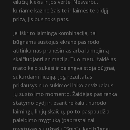
eilučių kiekis ir jos vertė. Nesvarbu,
kuriame kazino žaisite ir laimėsite didįjį
prizą, jis bus toks pats.
Jei iškrito laiminga kombinacija, tai
būgnams sustojus ekrane pasirodo
atitinkamas pranešimas arba laimėjimą
skaičiuojanti animacija. Tuo metu žaidėjas
mato kaip sukasi ir palengva stoja būgnai,
sukurdami iliuziją, jog rezultatas
priklausys nuo sukimosi laiko ar vizualaus
jų sustojimo momento. Žaidėjas pasirenka
statymo dydį ir, esant reikalui, nurodo
laimingų linijų skaičių, po to paspaudžia
paleidimo mygtuką (paprastai tai
mygtukas su užrašu “Spin”), kad būgnai