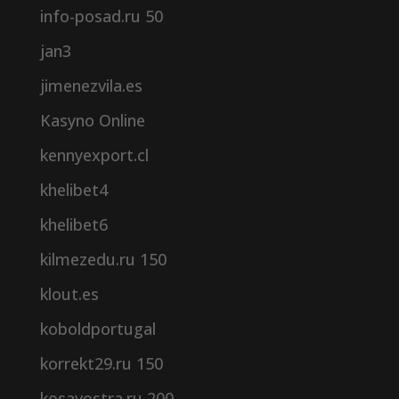
info-posad.ru 50
jan3
jimenezvila.es
Kasyno Online
kennyexport.cl
khelibet4
khelibet6
kilmezedu.ru 150
klout.es
koboldportugal
korrekt29.ru 150
kosavostra.ru 200