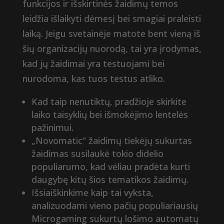
funkcijos ir išskirtinės žaidimų temos
leidžia išlaikyti dėmesį bei smagiai praleisti
laiką. Jeigu svetainėje matote bent vieną iš
šių organizacijų nuorodą, tai yra įrodymas,
kad jų žaidimai yra testuojami bei
nurodoma, kas tuos testus atliko.
Kad taip nenutiktų, pradžioje skirkite
laiko taisyklių bei išmokėjimo lentelės
pažinimui.
„Novomatic“ žaidimų tiekėjų sukurtas
žaidimas susilaukė tokio didelio
populiarumo, kad vėliau pradėta kurti
daugybę kitų šios tematikos žaidimų.
Išsiaiškinkime kaip tai vyksta,
analizuodami vieno pačių populiariausių
Microgaming sukurtų lošimo automatų