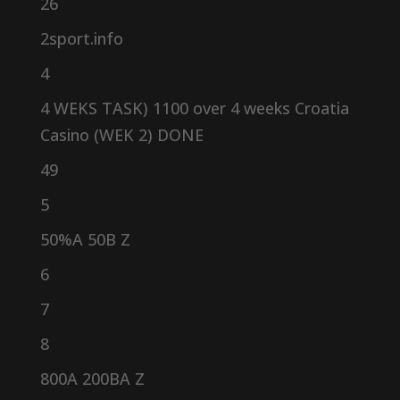
26
2sport.info
4
4 WEKS TASK) 1100 over 4 weeks Croatia
Casino (WEK 2) DONE
49
5
50%A 50B Z
6
7
8
800A 200BA Z