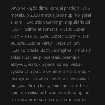
Savo veiklą žaidimų kūrėjai pradėjo 1996
metais, o 2020 metais juos nupirko gerai
žinomi „Evolution Gaming“. Populiariausi
„EGT“ losimo automatai – „100 Super
Hot” – RTP 95,53%, „Aztec Glory“ – RTP
96,00%, „Aloha Party“, „Rise of Ra“,
„Casino Mania Slot“. Laimėjimai išmokami
tokiais pačiais procentais, premijos
aktyvuojasi tokiu pačiu šansu, viskas
vyksta taip pat, o vienintelis skirtumas –
laimėjimai išmokami netikrais, virtualiais
pinigais. Pirmą kartą žaidžiant tam tikrą
žaidimą, reikia būti atidiems, kadangi ne
retai statymo sumą sudaro mokėjimo