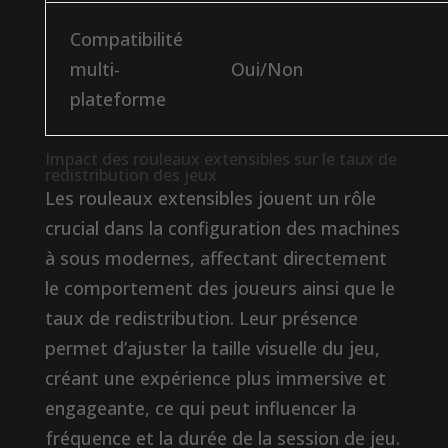
Compatibilité
multi-
Oui/Non
plateforme
Impact des rouleaux extensibles sur le taux de
redistribution des jeux
Les rouleaux extensibles jouent un rôle
crucial dans la configuration des machines
à sous modernes, affectant directement
le comportement des joueurs ainsi que le
taux de redistribution. Leur présence
permet d’ajuster la taille visuelle du jeu,
créant une expérience plus immersive et
engageante, ce qui peut influencer la
fréquence et la durée de la session de jeu.