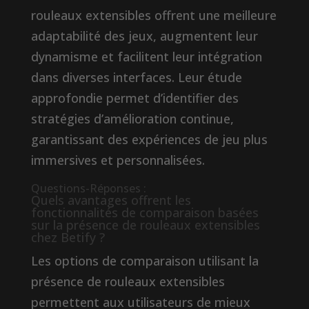
rouleaux extensibles offrent une meilleure
adaptabilité des jeux, augmentent leur
dynamisme et facilitent leur intégration
dans diverses interfaces. Leur étude
approfondie permet d’identifier des
stratégies d’amélioration continue,
garantissant des expériences de jeu plus
immersives et personnalisées.
Questions-Réponses :
Quels avantages offrent les
fonctionnalités de comparaison basées
sur la présence de rouleaux extensibles
chez Betify ?
Les options de comparaison utilisant la
présence de rouleaux extensibles
permettent aux utilisateurs de mieux