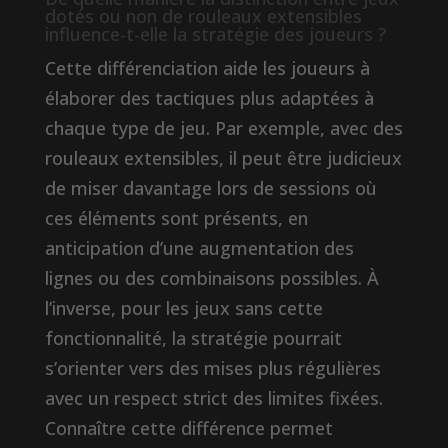
dotés ou non de rouleaux extensibles
influence-t-elle la stratégie des joueurs ?
Cette différenciation aide les joueurs à
élaborer des tactiques plus adaptées à
chaque type de jeu. Par exemple, avec des
rouleaux extensibles, il peut être judicieux
de miser davantage lors de sessions où
ces éléments sont présents, en
anticipation d’une augmentation des
lignes ou des combinaisons possibles. À
l’inverse, pour les jeux sans cette
fonctionnalité, la stratégie pourrait
s’orienter vers des mises plus régulières
avec un respect strict des limites fixées.
Connaître cette différence permet