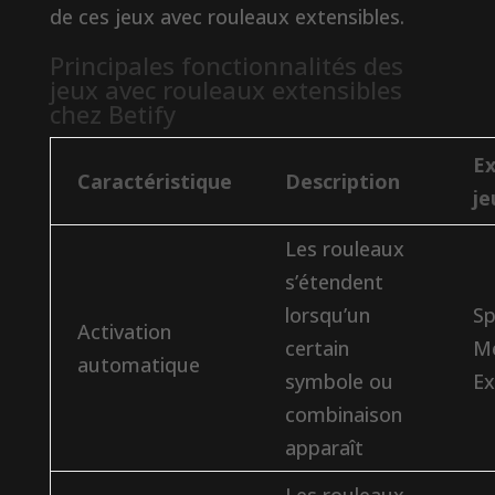
de ces jeux avec rouleaux extensibles.
Principales fonctionnalités des
jeux avec rouleaux extensibles
chez Betify
E
Caractéristique
Description
je
Les rouleaux
s’étendent
lorsqu’un
Sp
Activation
certain
M
automatique
symbole ou
Ex
combinaison
apparaît