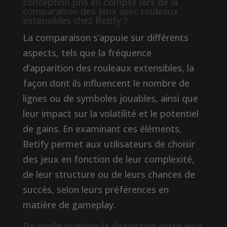
conception pris en compte lors de la
comparaison des jeux avec rouleaux
extensibles chez Betify ?
La comparaison s’appuie sur différents
aspects, tels que la fréquence
d’apparition des rouleaux extensibles, la
façon dont ils influencent le nombre de
lignes ou de symboles jouables, ainsi que
leur impact sur la volatilité et le potentiel
de gains. En examinant ces éléments,
Betify permet aux utilisateurs de choisir
des jeux en fonction de leur complexité,
de leur structure ou de leurs chances de
succès, selon leurs préférences en
matière de gameplay.
De quelle manière la distinction entre jeux