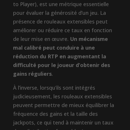
to Player), est une métrique essentielle
pour évaluer la générosité d’un jeu. La
présence de rouleaux extensibles peut
améliorer ou réduire ce taux en fonction
de leur mise en œuvre.
Un mécanisme
mal calibré peut conduire à une
réduction du RTP en augmentant la
difficulté pour le joueur d’obtenir des
gains réguliers
.
À l’inverse, lorsqu’ils sont intégrés
judicieusement, les rouleaux extensibles
peuvent permettre de mieux équilibrer la
fréquence des gains et la taille des
jackpots, ce qui tend à maintenir un taux