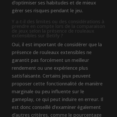
d’optimiser ses habitudes et de mieux
gérer ses risques pendant le jeu.
Y a-t-il des limites ou des considérations à
prendre en compte lors de la comparaison
de jeux selon la présence de rouleaux
extensibles sur Betify ?
Oui, il est important de considérer que la
présence de rouleaux extensibles ne
garantit pas forcément un meilleur
rendement ou une expérience plus
satisfaisante. Certains jeux peuvent
proposer cette fonctionnalité de manière
marginale ou peu influente sur le
gameplay, ce qui peut induire en erreur. Il
est donc conseillé d’examiner également
d’autres critères, comme le pourcentage