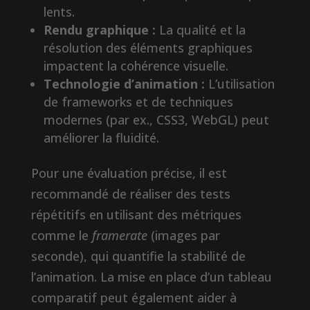
lents.
Rendu graphique :
La qualité et la
résolution des éléments graphiques
impactent la cohérence visuelle.
Technologie d’animation :
L’utilisation
de frameworks et de techniques
modernes (par ex., CSS3, WebGL) peut
améliorer la fluidité.
Pour une évaluation précise, il est
recommandé de réaliser des tests
répétitifs en utilisant des métriques
comme le
framerate
(images par
seconde), qui quantifie la stabilité de
l’animation. La mise en place d’un tableau
comparatif peut également aider à