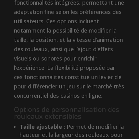
fonctionnalités intégrées, permettant une
adaptation fine selon les préférences des
utilisateurs. Ces options incluent
notamment la possibilité de modifier la
taille, la position, et la vitesse d’animation
des rouleaux, ainsi que l’ajout d’effets
visuels ou sonores pour enrichir
l’expérience. La flexibilité proposée par
ces fonctionnalités constitue un levier clé
pour différencier un jeu sur le marché très
concurrentiel des casinos en ligne.
Options de personnalisation des
rouleaux extensibles
Taille ajustable :
Permet de modifier la
hauteur et la largeur des rouleaux pour