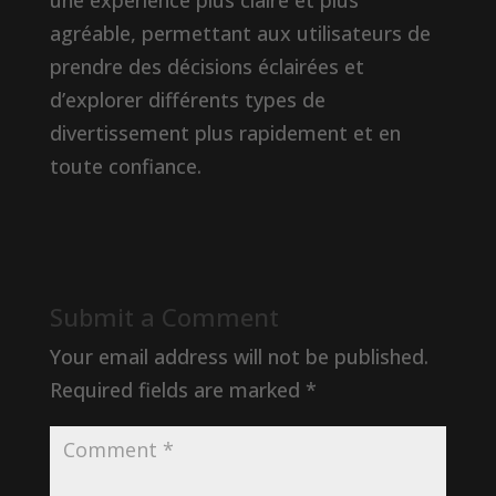
une expérience plus claire et plus
agréable, permettant aux utilisateurs de
prendre des décisions éclairées et
d’explorer différents types de
divertissement plus rapidement et en
toute confiance.
Submit a Comment
Your email address will not be published.
Required fields are marked
*