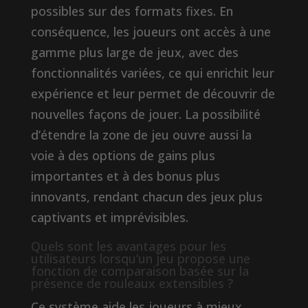
possibles sur des formats fixes. En
conséquence, les joueurs ont accès à une
gamme plus large de jeux, avec des
fonctionnalités variées, ce qui enrichit leur
expérience et leur permet de découvrir de
nouvelles façons de jouer. La possibilité
d’étendre la zone de jeu ouvre aussi la
voie à des options de gains plus
importantes et à des bonus plus
innovants, rendant chacun des jeux plus
captivants et imprévisibles.
Quels sont les avantages pour les
utilisateurs lorsqu’un jeu propose une
fonction de comparaison basée sur la
présence de rouleaux extensibles ?
Ce système aide les joueurs à mieux