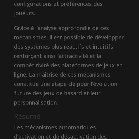
configurations et préférences des
joueurs.
Grâce à l’analyse approfondie de ces
mécanismes, il est possible de développer
des systèmes plus réactifs et intuitifs,
renforçant ainsi l’attractivité et la
compétitivité des plateformes de jeux en
ligne. La maîtrise de ces mécanismes
constitue une étape clé pour l’évolution
future des jeux de hasard et leur
personnalisation.
Résumé
Les mécanismes automatiques
d’activation et de désactivation des