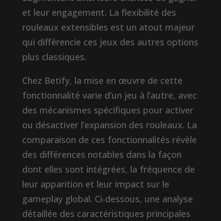
et leur engagement. La flexibilité des
rouleaux extensibles est un atout majeur
qui différencie ces jeux des autres options
plus classiques.
Chez Betify, la mise en œuvre de cette
fonctionnalité varie d’un jeu à l’autre, avec
des mécanismes spécifiques pour activer
ou désactiver l’expansion des rouleaux. La
comparaison de ces fonctionnalités révèle
des différences notables dans la façon
dont elles sont intégrées, la fréquence de
leur apparition et leur impact sur le
gameplay global. Ci-dessous, une analyse
détaillée des caractéristiques principales