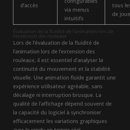
configurables
d’accès
tous le
via menus
de jou
intuitifs
Évaluation de la fluidité de l’animation lors de
l’extension des rouleaux
Lors de l’évaluation de la fluidité de
l’animation lors de l’extension des
rouleaux, il est essentiel d’analyser la
continuité du mouvement et la stabilité
visuelle. Une animation fluide garantit une
expérience utilisateur agréable, sans
décalage ni interruption brusque. La
qualité de l’affichage dépend souvent de
la capacité du logiciel à synchroniser
efficacement les variations graphiques
avec le rendu en temps réel.