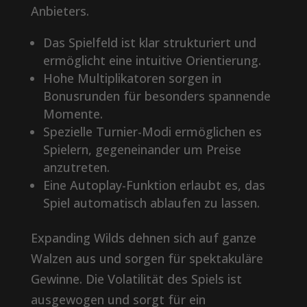
Anbieters.
Das Spielfeld ist klar strukturiert und
ermöglicht eine intuitive Orientierung.
Hohe Multiplikatoren sorgen in
Bonusrunden für besonders spannende
Momente.
Spezielle Turnier-Modi ermöglichen es
Spielern, gegeneinander um Preise
anzutreten.
Eine Autoplay-Funktion erlaubt es, das
Spiel automatisch ablaufen zu lassen.
Expanding Wilds dehnen sich auf ganze
Walzen aus und sorgen für spektakuläre
Gewinne. Die Volatilität des Spiels ist
ausgewogen und sorgt für ein