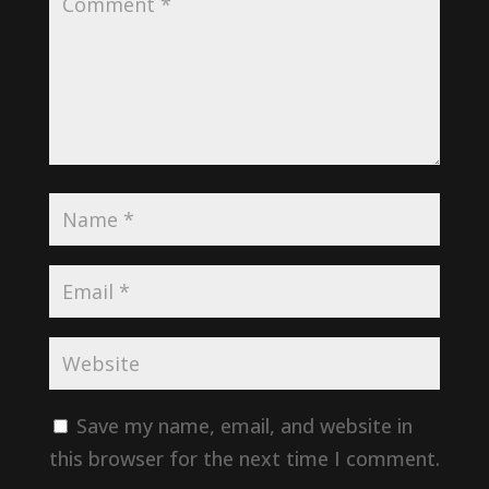
Save my name, email, and website in
this browser for the next time I comment.