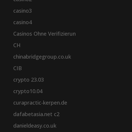
casino3
casino4
Casinos Ohne Verifizierun
CH
chinabridgegroup.co.uk
CIB
crypto 23.03
crypto10.04
curapractic-kerpen.de
dafabetasia.net c2
danieldeasy.co.uk