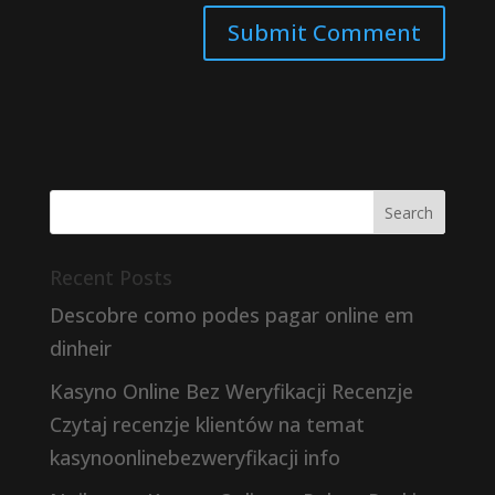
Recent Posts
Descobre como podes pagar online em
dinheir
Kasyno Online Bez Weryfikacji Recenzje
Czytaj recenzje klientów na temat
kasynoonlinebezweryfikacji info