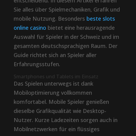
entscheidend. In diesem Artikel erfahren
Sie alles über Spielmechaniken, Grafik und
mobile Nutzung. Besonders
beste slots
online casino
bietet eine herausragende
Auswahl für Spieler in der Schweiz und im
gesamten deutschsprachigen Raum. Der
Guide richtet sich an Spieler aller
Erfahrungsstufen.
Smartphones und Tablets im Einsatz
Das Spielen unterwegs ist dank
Mobiloptimierung vollkommen
komfortabel. Mobile Spieler genießen
dieselbe Grafikqualität wie Desktop-
Nutzer. Kurze Ladezeiten sorgen auch in
Mobilnetzwerken für ein flüssiges