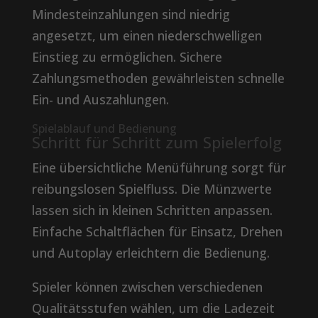
Mindesteinzahlungen sind niedrig
angesetzt, um einen niederschwelligen
Einstieg zu ermöglichen. Sichere
Zahlungsmethoden gewährleisten schnelle
Ein- und Auszahlungen.
Spielablauf und Bedienung
Schritt für Schritt zum Spielerfolg
Eine übersichtliche Menüführung sorgt für
reibungslosen Spielfluss. Die Münzwerte
lassen sich in kleinen Schritten anpassen.
Einfache Schaltflächen für Einsatz, Drehen
und Autoplay erleichtern die Bedienung.
Spieler können zwischen verschiedenen
Qualitätsstufen wählen, um die Ladezeit