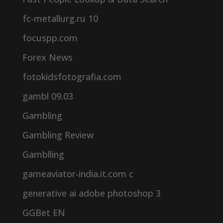
fc-metallurg.ru 10
focuspp.com
Forex News
fotokidsfotografia.com
gambl 09.03
Gambling
Gambling Review
Gamblling
gameaviator-india.it.com c
generative ai adobe photoshop 3
GGBet EN