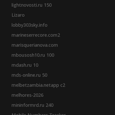
lightnovosti.ru 150
Lizaro
lobby303sky.info
marineserrecore.com2
marisquerianova.com
mbousosh10.ru 100
mdash.ru 10
mds-online.ru 50
melbetzambia.netapp c2
melhores-2026
mininformrd.ru 240