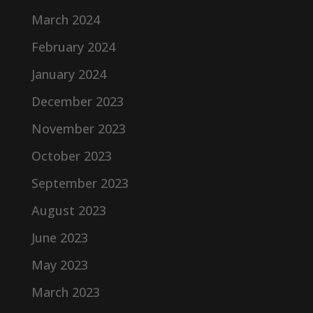
March 2024
February 2024
January 2024
December 2023
November 2023
October 2023
September 2023
August 2023
June 2023
May 2023
March 2023