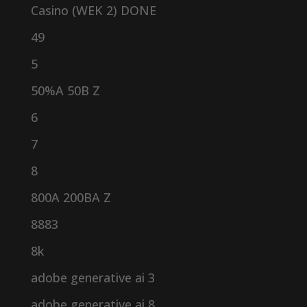
Casino (WEK 2) DONE
49
5
50%A 50B Z
6
7
8
800A 200BA Z
8883
8k
adobe generative ai 3
adobe generative ai 8