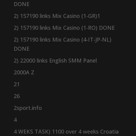
DONE
2) 157190 links Mix Casino (1-GR)1
2) 157190 links Mix Casino (1-RO) DONE
2) 157190 links Mix Casino (4-IT-JP-NL)
DONE
2) 22000 links English SMM Panel
2000A Z
21
26
2sport.info
4
4 WEKS TASK) 1100 over 4 weeks Croatia