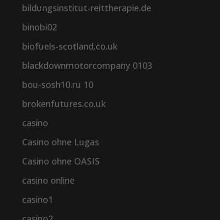
bildungsinstitut-reittherapie.de
binobi02
biofuels-scotland.co.uk
blackdownmotorcompany 0103
bou-sosh10.ru 10
brokenfutures.co.uk
casino
Casino ohne Lugas
Casino ohne OASIS
casino online
casino1
casino2