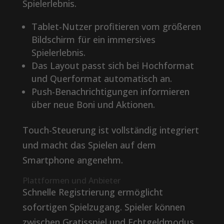
Spielerlebnis.
Tablet-Nutzer profitieren vom größeren
Bildschirm für ein immersives
Spielerlebnis.
Das Layout passt sich bei Hochformat
und Querformat automatisch an.
Push-Benachrichtigungen informieren
über neue Boni und Aktionen.
Touch-Steuerung ist vollständig integriert
und macht das Spielen auf dem
Smartphone angenehm.
Plattformen und Anbieter
Schnelle Registrierung ermöglicht
sofortigen Spielzugang. Spieler können
zwischen Gratisspiel und Echtgeldmodus