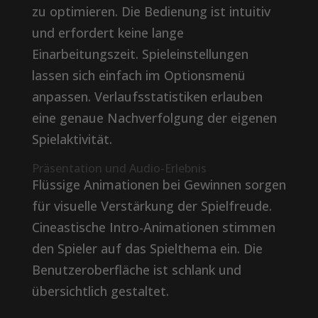
zu optimieren. Die Bedienung ist intuitiv
und erfordert keine lange
Einarbeitungszeit. Spieleinstellungen
lassen sich einfach im Optionsmenü
anpassen. Verlaufsstatistiken erlauben
eine genaue Nachverfolgung der eigenen
Spielaktivität.
Präsentation und Audio-Erlebnis
Flüssige Animationen bei Gewinnen sorgen
für visuelle Verstärkung der Spielfreude.
Cineastische Intro-Animationen stimmen
den Spieler auf das Spielthema ein. Die
Benutzeroberfläche ist schlank und
übersichtlich gestaltet.