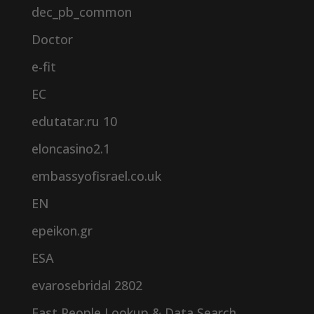
dec_pb_common
Doctor
e-fit
EC
edutatar.ru 10
eloncasino2.1
embassyofisrael.co.uk
EN
epeikon.gr
ESA
evarosebridal 2802
Fast People Lookup & Data Search