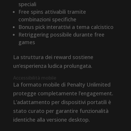
speciali
Free spins attivabili tramite
combinazioni specifiche
Bonus pick interattivi a tema calcistico
Retriggering possibile durante free
games
La struttura dei reward sostiene
un’esperienza ludica prolungata.
Accessibilità mobile
La formato mobile di Penalty Unlimited
protegge completamente l’engagement.
L’adattamento per dispositivi portatili è
stato curato per garantire funzionalità
identiche alla versione desktop.