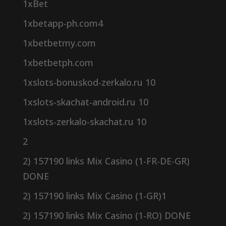
1xBet
1xbetapp-ph.com4
1xbetbetmy.com
1xbetbetph.com
1xslots-bonuskod-zerkalo.ru 10
1xslots-skachat-android.ru 10
1xslots-zerkalo-skachat.ru 10
2
2) 157190 links Mix Casino (1-FR-DE-GR)
DONE
2) 157190 links Mix Casino (1-GR)1
2) 157190 links Mix Casino (1-RO) DONE