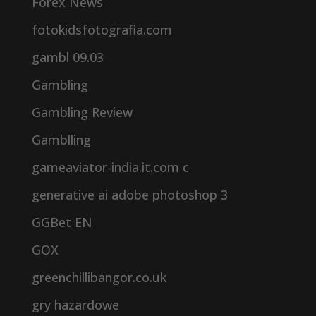
Forex News
fotokidsfotografia.com
gambl 09.03
Gambling
Gambling Review
Gamblling
gameaviator-india.it.com c
generative ai adobe photoshop 3
GGBet EN
GOX
greenchillibangor.co.uk
gry hazardowe