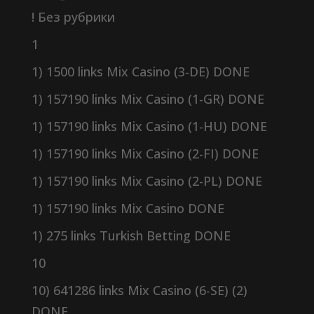
! Без рубрики
1
1) 1500 links Mix Casino (3-DE) DONE
1) 157190 links Mix Casino (1-GR) DONE
1) 157190 links Mix Casino (1-HU) DONE
1) 157190 links Mix Casino (2-FI) DONE
1) 157190 links Mix Casino (2-PL) DONE
1) 157190 links Mix Casino DONE
1) 275 links Turkish Betting DONE
10
10) 641286 links Mix Casino (6-SE) (2)
DONE