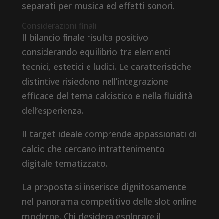
separati per musica ed effetti sonori.
Considerazioni finali
Il bilancio finale risulta positivo
considerando equilibrio tra elementi
tecnici, estetici e ludici. Le caratteristiche
distintive risiedono nell’integrazione
efficace del tema calcistico e nella fluidità
dell’esperienza.
Il target ideale comprende appassionati di
calcio che cercano intrattenimento
digitale tematizzato.
La proposta si inserisce dignitosamente
nel panorama competitivo delle slot online
moderne. Chi desidera esplorare il