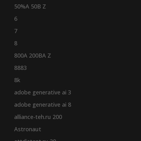
50%A 50B Z
6
7
8
800A 200BA Z
8883
8k
adobe generative ai 3
adobe generative ai 8
alliance-teh.ru 200
Astronaut