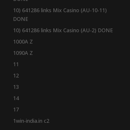
10) 641286 links Mix Casino (AU-10-11)
DONE
10) 641286 links Mix Casino (AU-2) DONE
1000A Z
1090A Z
11
12
13
14
17
1win-india.in c2