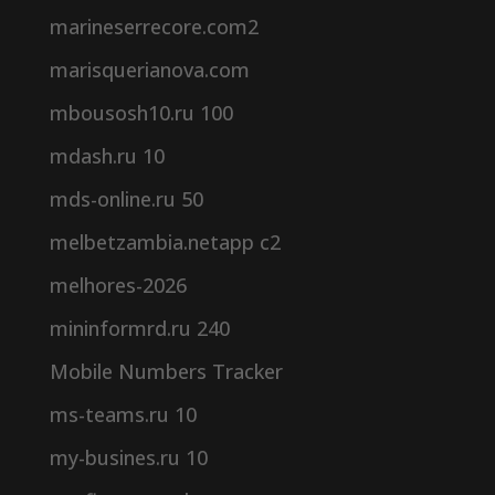
marineserrecore.com2
marisquerianova.com
mbousosh10.ru 100
mdash.ru 10
mds-online.ru 50
melbetzambia.netapp c2
melhores-2026
mininformrd.ru 240
Mobile Numbers Tracker
ms-teams.ru 10
my-busines.ru 10