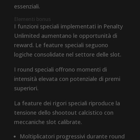
essenziali.
Elementi bonus
I funzioni speciali implementati in Penalty
Unlimited aumentano le opportunità di
reward. Le feature speciali seguono
logiche consolidate nel settore delle slot.
I round speciali offrono momenti di
intensità elevata con potenziale di premi
superiori.
La feature dei rigori speciali riproduce la
tensione dello shootout calcistico con
meccaniche slot calibrate.
Moltiplicatori progressivi durante round