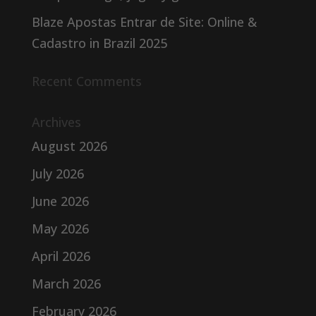
Blaze Apostas Entrar de Site: Online &
Cadastro in Brazil 2025
Recent Comments
Archives
August 2026
July 2026
June 2026
May 2026
April 2026
March 2026
February 2026