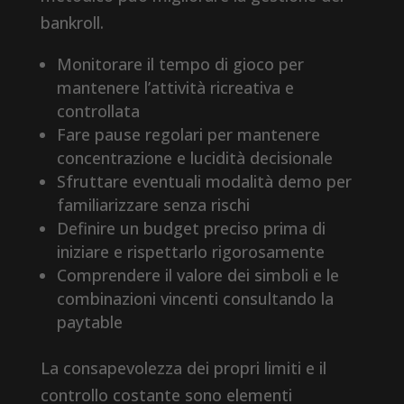
bankroll.
Monitorare il tempo di gioco per
mantenere l’attività ricreativa e
controllata
Fare pause regolari per mantenere
concentrazione e lucidità decisionale
Sfruttare eventuali modalità demo per
familiarizzare senza rischi
Definire un budget preciso prima di
iniziare e rispettarlo rigorosamente
Comprendere il valore dei simboli e le
combinazioni vincenti consultando la
paytable
La consapevolezza dei propri limiti e il
controllo costante sono elementi