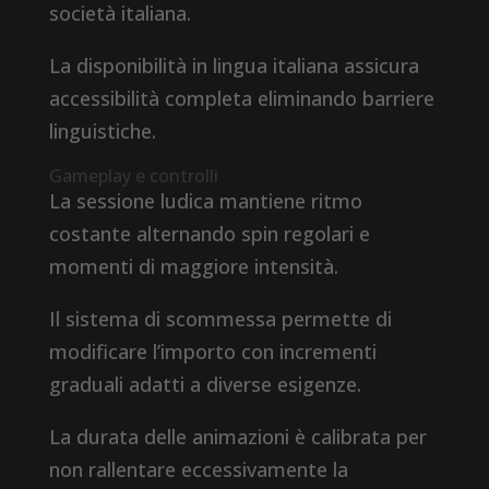
società italiana.
La disponibilità in lingua italiana assicura
accessibilità completa eliminando barriere
linguistiche.
Gameplay e controlli
La sessione ludica mantiene ritmo
costante alternando spin regolari e
momenti di maggiore intensità.
Il sistema di scommessa permette di
modificare l’importo con incrementi
graduali adatti a diverse esigenze.
La durata delle animazioni è calibrata per
non rallentare eccessivamente la