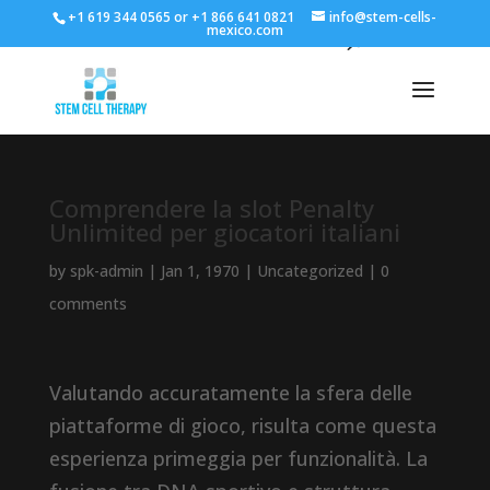
+1 619 344 0565 or +1 866 641 0821
info@stem-cells-
mexico.com
Comprendere la slot Penalty
Unlimited per giocatori italiani
by
spk-admin
|
Jan 1, 1970
|
Uncategorized
|
0
comments
Valutando accuratamente la sfera delle
piattaforme di gioco, risulta come questa
esperienza primeggia per funzionalità. La