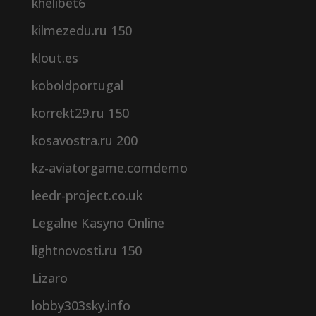
khelibet6
kilmezedu.ru 150
klout.es
koboldportugal
korrekt29.ru 150
kosavostra.ru 200
kz-aviatorgame.comdemo
leedr-project.co.uk
Legalne Kasyno Online
lightnovosti.ru 150
Lizaro
lobby303sky.info