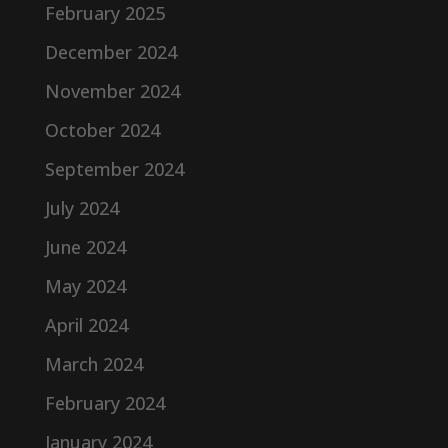
February 2025
December 2024
November 2024
October 2024
September 2024
July 2024
June 2024
May 2024
April 2024
March 2024
February 2024
January 2024