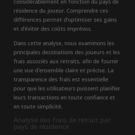
considérablement en fonction du pays de
résidence du joueur. Comprendre ces
différences permet d’optimiser ses gains
et d’éviter des coûts imprévus.
Dans cette analyse, nous examinons les
principales destinations des joueurs et les
frais associés aux retraits, afin de fournir
une vue d’ensemble claire et précise. La
transparence des frais est essentielle
pour que les utilisateurs puissent planifier
leurs transactions en toute confiance et
en toute simplicité.
Analyse des frais de retrait par
pays de résidence