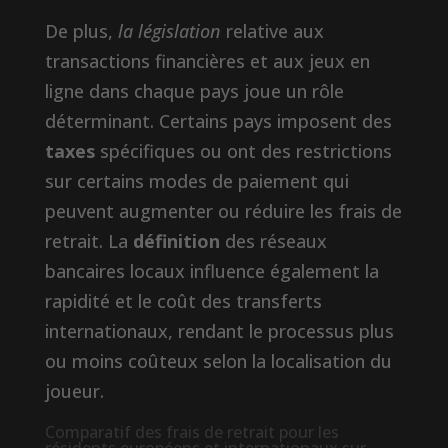
De plus,
la législation
relative aux
transactions financières et aux jeux en
ligne dans chaque pays joue un rôle
déterminant. Certains pays imposent des
taxes
spécifiques ou ont des restrictions
sur certains modes de paiement qui
peuvent augmenter ou réduire les frais de
retrait. La
définition
des réseaux
bancaires locaux influence également la
rapidité et le coût des transferts
internationaux, rendant le processus plus
ou moins coûteux selon la localisation du
joueur.
Comparatif des frais de retrait pour les