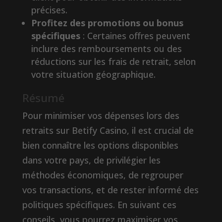
précises.
Profitez des promotions ou bonus
spécifiques
: Certaines offres peuvent
inclure des remboursements ou des
réductions sur les frais de retrait, selon
votre situation géographique.
Résumé
Pour minimiser vos dépenses lors des
retraits sur Betify Casino, il est crucial de
bien connaître les options disponibles
dans votre pays, de privilégier les
méthodes économiques, de regrouper
vos transactions, et de rester informé des
politiques spécifiques. En suivant ces
conseils, vous pourrez maximiser vos