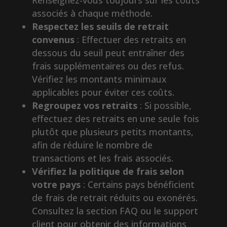
Renseignez-vous toujours sur les coûts
associés à chaque méthode.
Respectez les seuils de retrait
convenus
: Effectuer des retraits en
dessous du seuil peut entraîner des
frais supplémentaires ou des refus.
Vérifiez les montants minimaux
applicables pour éviter ces coûts.
Regroupez vos retraits
: Si possible,
effectuez des retraits en une seule fois
plutôt que plusieurs petits montants,
afin de réduire le nombre de
transactions et les frais associés.
Vérifiez la politique de frais selon
votre pays
: Certains pays bénéficient
de frais de retrait réduits ou exonérés.
Consultez la section FAQ ou le support
client pour obtenir des informations