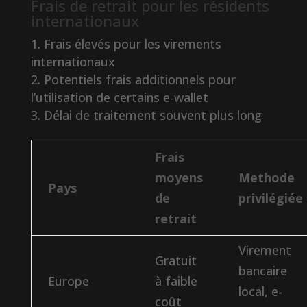
Frais de retrait pour les résidents
internationaux
Frais élevés pour les virements
internationaux
Potentiels frais additionnels pour
l’utilisation de certains e-wallet
Délai de traitement souvent plus long
Frais
moyens
Methode
Pays
de
privilégiée
retrait
Virement
Gratuit
bancaire
Europe
à faible
local, e-
coût