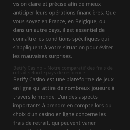
vision claire et précise afin de mieux
anticiper leurs opérations financières. Que
vous soyez en France, en Belgique, ou
dans un autre pays, il est essentiel de
connaître les conditions spécifiques qui
s’appliquent à votre situation pour éviter
les mauvaises surprises.
Betify Casino – Notre comparatif des frais de
retrait selon le pays de résidence
Betify Casino est une plateforme de jeux
en ligne qui attire de nombreux joueurs à
travers le monde. L’un des aspects
importants à prendre en compte lors du
choix d’un casino en ligne concerne les
frais de retrait, qui peuvent varier