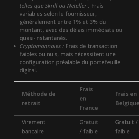
telles que Skrill ou Neteller :
Frais
variables selon le fournisseur,
généralement entre 1% et 3% du
montant, avec des délais immédiats ou
quasi-instantanés.
Cryptomonnaies :
Frais de transaction
faibles ou nuls, mais nécessitent une
configuration préalable du portefeuille
digital.
Frais
Méthode de
Frais en
en
retrait
Belgiqu
France
Virement
Gratuit
Gratuit /
bancaire
/ faible
faible