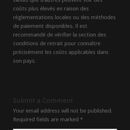
coûts plus élevés en raison des
réglementations locales ou des méthodes
de paiement disponibles. Il est
recommandé de vérifier la section des
conditions de retrait pour connaître
précisément les coûts applicables dans
son pays.
Submit a Comment
Your email address will not be published.
Required fields are marked
*