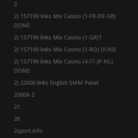
2
2) 157190 links Mix Casino (1-FR-DE-GR)
DONE
2) 157190 links Mix Casino (1-GR)1
2) 157190 links Mix Casino (1-RO) DONE
2) 157190 links Mix Casino (4-IT-JP-NL)
DONE
2) 22000 links English SMM Panel
2000A Z
21
26
2sport.info