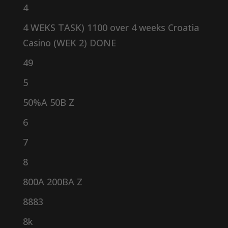
4
4 WEKS TASK) 1100 over 4 weeks Croatia
Casino (WEK 2) DONE
49
5
50%A 50B Z
6
7
8
800A 200BA Z
8883
8k