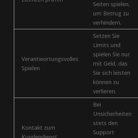
Seiten spielen,
um Betrug zu
verhindern.
Setzen Sie
Limits und
spielen Sie nur
Verantwortungsvolles
mit Geld, das
Spielen
Sie sich leisten
können zu
verlieren.
Bei
Unsicherheiten
stets den
Kontakt zum
Support
Kundendienst