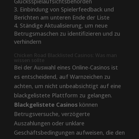
Glücksspielaufsichtsbehörden
Einbindung von Spielerfeedback und
Berichten am unteren Ende der Liste
Ständige Aktualisierung, um neue
Betrugsmaschen zu identifizieren und zu
verhindern
Chicken Road Blacklisted Casinos: Was man
wissen sollte
Bei der Auswahl eines Online-Casinos ist
es entscheidend, auf Warnzeichen zu
achten, um nicht unbeabsichtigt auf eine
blackgelistete Plattform zu gelangen.
Blackgelistete Casinos
können
Betrugsversuche, verzögerte
Auszahlungen oder unklare
Geschäftsbedingungen aufweisen, die den