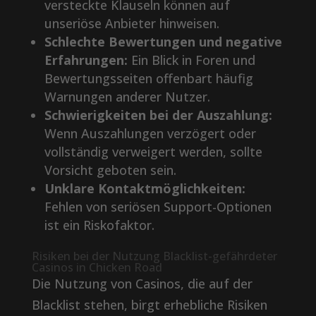
versteckte Klauseln können auf
unseriöse Anbieter hinweisen.
Schlechte Bewertungen und negative
Erfahrungen:
Ein Blick in Foren und
Bewertungsseiten offenbart häufig
Warnungen anderer Nutzer.
Schwierigkeiten bei der Auszahlung:
Wenn Auszahlungen verzögert oder
vollständig verweigert werden, sollte
Vorsicht geboten sein.
Unklare Kontaktmöglichkeiten:
Fehlen von seriösen Support-Optionen
ist ein Riskofaktor.
Risiken bei der Nutzung Blacklist-gefährdeter
Casinos in Chicken Road
Die Nutzung von Casinos, die auf der
Blacklist stehen, birgt erhebliche Risiken