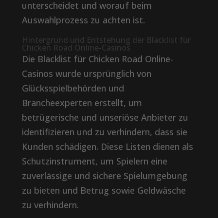
unterscheidet und worauf beim
Auswahlprozess zu achten ist.
Hintergrund und Entstehung der Blacklist für
Chicken Road Online-Casinos
Die Blacklist für Chicken Road Online-
Casinos wurde ursprünglich von
Glücksspielbehörden und
Brancheexperten erstellt, um
betrügerische und unseriöse Anbieter zu
identifizieren und zu verhindern, dass sie
Kunden schädigen. Diese Listen dienen als
Schutzinstrument, um Spielern eine
zuverlässige und sichere Spielumgebung
zu bieten und Betrug sowie Geldwäsche
zu verhindern.