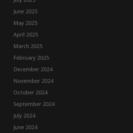
June 2025
May 2025
April 2025
March 2025
February 2025
December 2024
November 2024
October 2024
September 2024
July 2024
June 2024