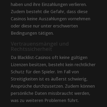
haben und ihre Einzahlungen verlieren.
Zudem besteht die Gefahr, dass diese
Casinos keine Auszahlungen vornehmen
oder diese nur unter erschwerten
Bedingungen tätigen.
Vertrauensmängel und
Rechtssicherheit
Da Blacklist-Casinos oft keine gültigen
Lizenzen besitzen, besteht kein rechtlicher
Schutz für den Spieler. Im Fall von
Streitigkeiten ist es äußerst schwierig,
Ansprüche durchzusetzen. Zudem können
persönliche Daten missbraucht werden,
was zu weiteren Problemen führt.