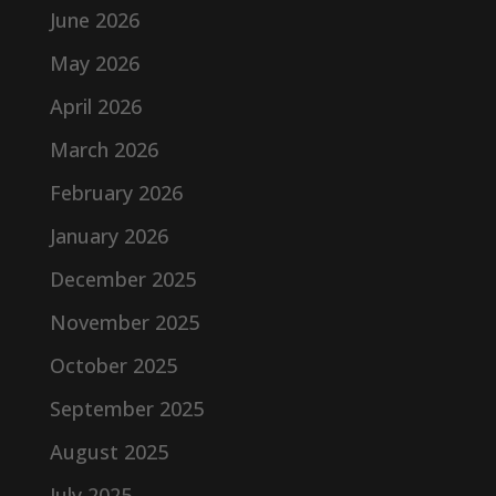
June 2026
May 2026
April 2026
March 2026
February 2026
January 2026
December 2025
November 2025
October 2025
September 2025
August 2025
July 2025