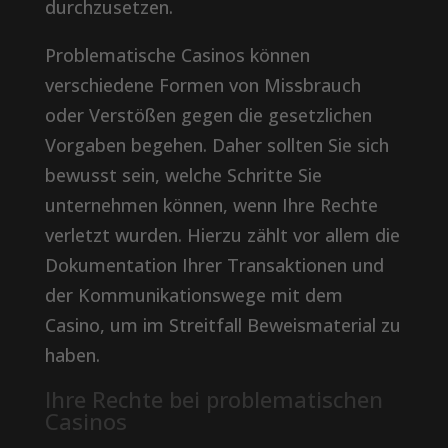
durchzusetzen.
Problematische Casinos können
verschiedene Formen von Missbrauch
oder Verstößen gegen die gesetzlichen
Vorgaben begehen. Daher sollten Sie sich
bewusst sein, welche Schritte Sie
unternehmen können, wenn Ihre Rechte
verletzt wurden. Hierzu zählt vor allem die
Dokumentation Ihrer Transaktionen und
der Kommunikationswege mit dem
Casino, um im Streitfall Beweismaterial zu
haben.
Ihre Rechte bei problematischen
Casinos