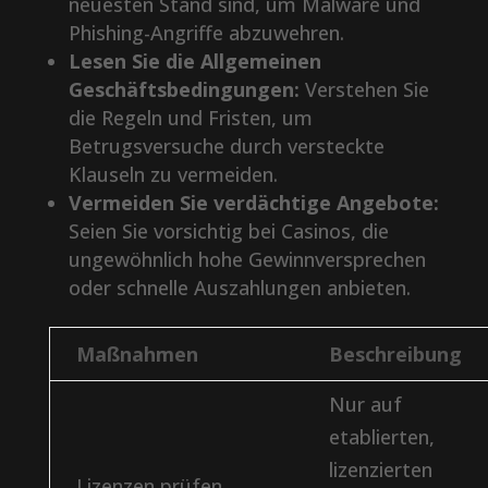
neuesten Stand sind, um Malware und
Phishing-Angriffe abzuwehren.
Lesen Sie die Allgemeinen
Geschäftsbedingungen:
Verstehen Sie
die Regeln und Fristen, um
Betrugsversuche durch versteckte
Klauseln zu vermeiden.
Vermeiden Sie verdächtige Angebote:
Seien Sie vorsichtig bei Casinos, die
ungewöhnlich hohe Gewinnversprechen
oder schnelle Auszahlungen anbieten.
Maßnahmen
Beschreibung
Nur auf
etablierten,
lizenzierten
Lizenzen prüfen