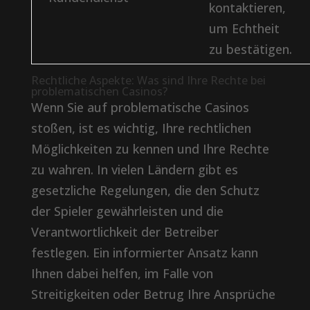
kontaktieren,
um Echtheit
zu bestätigen.
Rechtliche Aspekte: Was sind Ihre Rechte bei
problematischen Casinos?
Wenn Sie auf problematische Casinos
stoßen, ist es wichtig, Ihre rechtlichen
Möglichkeiten zu kennen und Ihre Rechte
zu wahren. In vielen Ländern gibt es
gesetzliche Regelungen, die den Schutz
der Spieler gewährleisten und die
Verantwortlichkeit der Betreiber
festlegen. Ein informierter Ansatz kann
Ihnen dabei helfen, im Falle von
Streitigkeiten oder Betrug Ihre Ansprüche