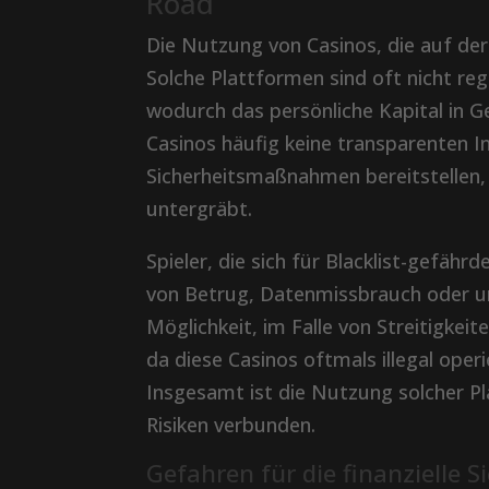
Road
Die Nutzung von Casinos, die auf der B
Solche Plattformen sind oft nicht re
wodurch das persönliche Kapital in Ge
Casinos häufig keine transparenten I
Sicherheitsmaßnahmen bereitstellen, 
untergräbt.
Spieler, die sich für Blacklist-gefäh
von Betrug, Datenmissbrauch oder unf
Möglichkeit, im Falle von Streitigkei
da diese Casinos oftmals illegal operi
Insgesamt ist die Nutzung solcher Pl
Risiken verbunden.
Gefahren für die finanzielle S