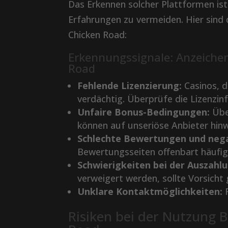
Das Erkennen solcher Plattformen ist 
Erfahrungen zu vermeiden. Hier sind 
Chicken Road:
Erkennungssignale: Anzeichen 
Road
Fehlende Lizenzierung:
Casinos, di
verdächtig. Überprüfe die Lizenzin
Unfaire Bonus-Bedingungen:
Übe
können auf unseriöse Anbieter hinw
Schlechte Bewertungen und nega
Bewertungsseiten offenbart häufi
Schwierigkeiten bei der Auszahlu
verweigert werden, sollte Vorsicht 
Unklare Kontaktmöglichkeiten:
F
Risiken bei der Nutzung B