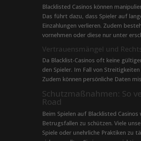
Blacklisted Casinos können manipulie
Das führt dazu, dass Spieler auf lan
Einzahlungen verlieren. Zudem besteh
vornehmen oder diese nur unter ers
Vertrauensmängel und Rechts
Da Blacklist-Casinos oft keine gültige
den Spieler. Im Fall von Streitigkeit
Zudem können persönliche Daten mis
Schutzmaßnahmen: So ver
Road
Beim Spielen auf Blacklisted Casinos 
Betrugsfallen zu schützen. Viele unse
Spiele oder unehrliche Praktiken zu 