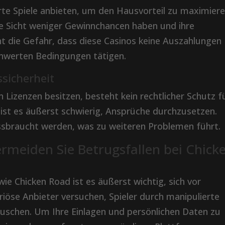
rte Spiele anbieten, um den Hausvorteil zu maximiere
ge Sicht weniger Gewinnchancen haben und ihre
t die Gefahr, dass diese Casinos keine Auszahlungen
chwerten Bedingungen tätigen.
sicherheit
n Lizenzen besitzen, besteht kein rechtlicher Schutz f
en ist es äußerst schwierig, Ansprüche durchzusetzen.
sbraucht werden, was zu weiteren Problemen führt.
meiden Sie Betrugsfallen bei Chick
wie Chicken Road ist es äußerst wichtig, sich vor
riöse Anbieter versuchen, Spieler durch manipulierte
täuschen. Um Ihre Einlagen und persönlichen Daten zu