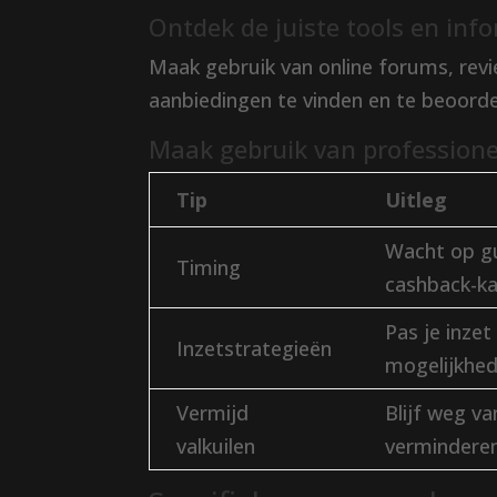
Ontdek de juiste tools en in
Maak gebruik van online forums, revi
aanbiedingen te vinden en te beoordel
Maak gebruik van professione
Tip
Uitleg
Wacht op g
Timing
cashback-ka
Pas je inzet
Inzetstrategieën
mogelijkhed
Vermijd
Blijf weg va
valkuilen
verminderen