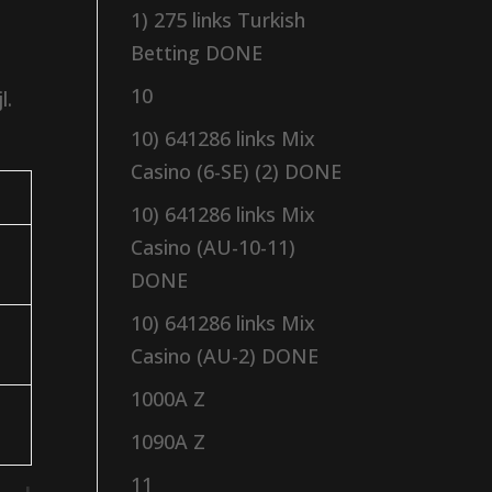
1) 275 links Turkish
Betting DONE
10
l.
10) 641286 links Mix
Casino (6-SE) (2) DONE
10) 641286 links Mix
Casino (AU-10-11)
DONE
10) 641286 links Mix
Casino (AU-2) DONE
1000A Z
1090A Z
11