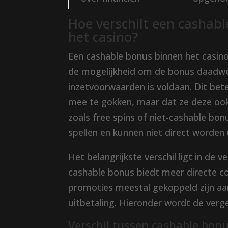
Hoe verschilt een cashab
het casino?
Een cashable bonus binnen het casino
de mogelijkheid om de bonus daadwerk
inzetvoorwaarden is voldaan. Dit bete
mee te gokken, maar dat ze deze oo
zoals free spins of niet-cashable bon
spellen en kunnen niet direct worden 
Het belangrijkste verschil ligt in de v
cashable bonus biedt meer directe co
promoties meestal gekoppeld zijn a
uitbetaling. Hieronder wordt de vergel
Verschil tussen cashable bon