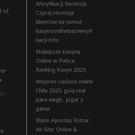
Weryfikacji Recenzje
d of
Czytaj recenzje
klientów na temat
kasynoonlinebezweryfi
kacji info
Najlepsze Kasyna
Online w Polsce
Ranking Kasyn 2025
eer
o
.
Mejores casinos online
Chile 2025: guía real
an
para elegir, jugar y
ganar
Blaze Apostas Entrar
de Site: Online &
te