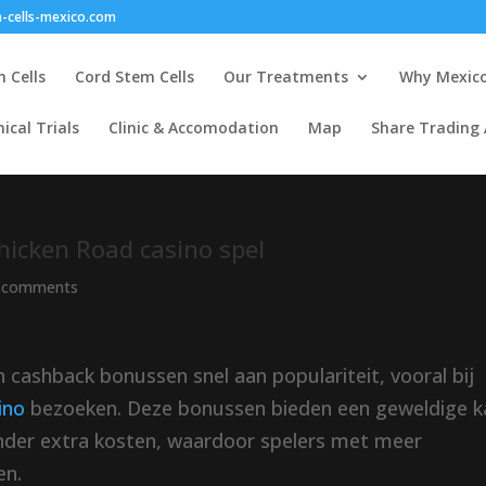
-cells-mexico.com
 Cells
Cord Stem Cells
Our Treatments
Why Mexic
nical Trials
Clinic & Accomodation
Map
Share Trading
icken Road casino spel
 comments
 cashback bonussen snel aan populariteit, vooral bij
ino
bezoeken. Deze bonussen bieden een geweldige k
nder extra kosten, waardoor spelers met meer
en.