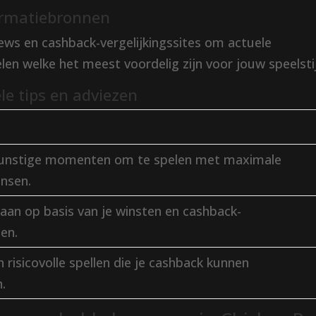
formatiebronnen
ews en cashback-vergelijkingssites om actuele
en welke het meest voordelig zijn voor jouw speelstij
le tips en adviezen
unstige momenten om te spelen met maximale
nsen.
 aan op basis van je winsten en cashback-
en.
n risicovolle spellen die je cashback kunnen
.