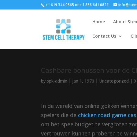
+1 619 344 0565 or +1 866 641 0821
info@stem
Home
About Stem
Contact Us
Cli
Cashbare bonussen voor de Ch
by
spk-admin
|
Jan 1, 1970
|
Uncategorized
|
0
In de wereld van online gokken winnen
spelers die de
chicken road game cas
om het speelbudget te vergroten zo
vertrouwen kunnen proberen te winn