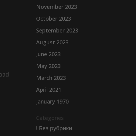
November 2023
.
October 2023
September 2023
August 2023
June 2023
May 2023
Road
March 2023
April 2021
January 1970
Categories
! Без рубрики