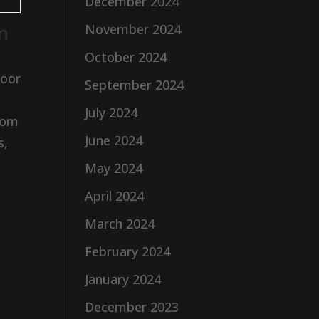
December 2024
n
November 2024
October 2024
door
September 2024
July 2024
n om
June 2024
s,
May 2024
April 2024
March 2024
February 2024
January 2024
December 2023