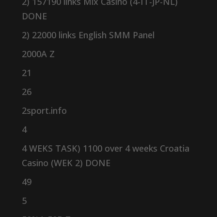
2) 157190 links Mix Casino (4-IT-JP-NL)
DONE
2) 22000 links English SMM Panel
2000A Z
21
26
2sport.info
4
4 WEKS TASK) 1100 over 4 weeks Croatia
Casino (WEK 2) DONE
49
5