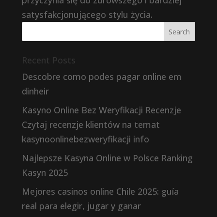
przyczynia się do zdrowszego i bardziej
satysfakcjonującego stylu życia.
Recent Posts
Descobre como podes pagar online em
dinheir
Kasyno Online Bez Weryfikacji Recenzje
Czytaj recenzje klientów na temat
kasynoonlinebezweryfikacji info
Najlepsze Kasyna Online w Polsce Ranking
Kasyn 2025
Mejores casinos online Chile 2025: guía
real para elegir, jugar y ganar