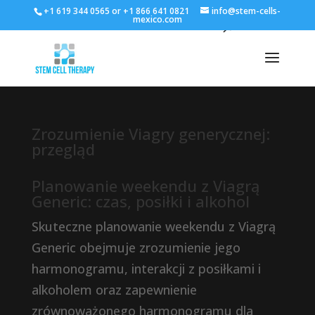
+1 619 344 0565 or +1 866 641 0821
info@stem-cells-
mexico.com
Zrozumienie Viagry generycznej:
przegląd
Planowanie weekendu z Viagrą
Generic: czas, posiłki i alkohol
Skuteczne planowanie weekendu z Viagrą
Generic obejmuje zrozumienie jego
harmonogramu, interakcji z posiłkami i
alkoholem oraz zapewnienie
zrównoważonego harmonogramu dla