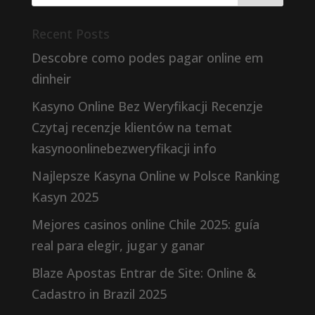
Recent Posts
Descobre como podes pagar online em
dinheir
Kasyno Online Bez Weryfikacji Recenzje
Czytaj recenzje klientów na temat
kasynoonlinebezweryfikacji info
Najlepsze Kasyna Online w Polsce Ranking
Kasyn 2025
Mejores casinos online Chile 2025: guía
real para elegir, jugar y ganar
Blaze Apostas Entrar de Site: Online &
Cadastro in Brazil 2025