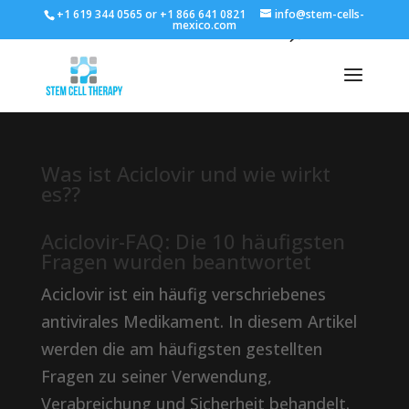
+1 619 344 0565 or +1 866 641 0821
info@stem-cells-
mexico.com
Was ist Aciclovir und wie wirkt
es??
Aciclovir-FAQ: Die 10 häufigsten
Fragen wurden beantwortet
Aciclovir ist ein häufig verschriebenes
antivirales Medikament. In diesem Artikel
werden die am häufigsten gestellten
Fragen zu seiner Verwendung,
Verabreichung und Sicherheit behandelt.