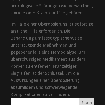
neurologische Störungen wie Verwirrtheit,
Unruhe oder Krampfanfälle gehören.
Im Falle einer Überdosierung ist sofortige
ärztliche Hilfe erforderlich. Die
Behandlung umfasst typischerweise
unterstützende Maßnahmen und
gegebenenfalls eine Hämodialyse, um
überschüssiges Medikament aus dem
Körper zu entfernen. Frühzeitiges
Eingreifen ist der Schlüssel, um die
Auswirkungen einer Überdosierung
abzumildern und schwerwiegende
Komplikationen zu verhindern.