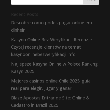
Recent Posts
Descobre como podes pagar online em
dinheir
Kasyno Online Bez Weryfikacji Recenzje
Czytaj recenzje klientów na temat
kasynoonlinebezweryfikacji info
Najlepsze Kasyna Online w Polsce Ranking
Kasyn 2025
Mejores casinos online Chile 2025: guía
real para elegir, jugar y ganar
Blaze Apostas Entrar de Site: Online &
Cadastro in Brazil 2025