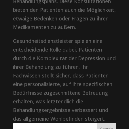
Behandlungsplans. Diese Konsultationen
bieten den Patienten auch die Möglichkeit,
etwaige Bedenken oder Fragen zu ihren
Medikamenten zu äußern.
Gesundheitsdienstleister spielen eine
entscheidende Rolle dabei, Patienten
durch die Komplexität der Depression und
ihrer Behandlung zu führen. Ihr
Fachwissen stellt sicher, dass Patienten
eine personalisierte, auf ihre spezifischen
Bedürfnisse zugeschnittene Betreuung
erhalten, was letztendlich die
Behandlungsergebnisse verbessert und
das allgemeine Wohlbefinden steigert.