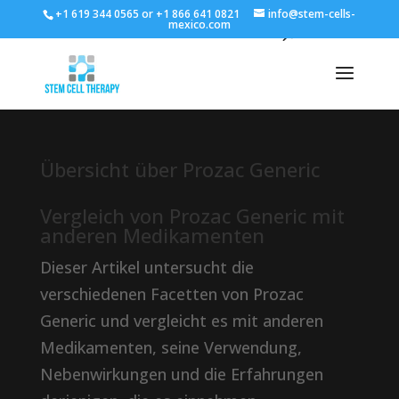
+1 619 344 0565 or +1 866 641 0821
info@stem-cells-
mexico.com
Übersicht über Prozac Generic
Vergleich von Prozac Generic mit
anderen Medikamenten
Dieser Artikel untersucht die
verschiedenen Facetten von Prozac
Generic und vergleicht es mit anderen
Medikamenten, seine Verwendung,
Nebenwirkungen und die Erfahrungen