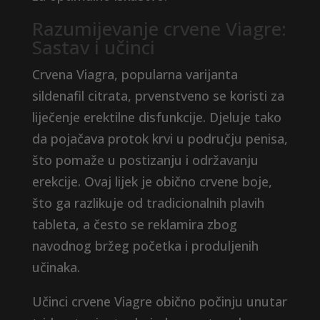
Razumijevanje crvene Viagre:
Sastav i učinci
Crvena Viagra, popularna varijanta
sildenafil citrata, prvenstveno se koristi za
liječenje erektilne disfunkcije. Djeluje tako
da pojačava protok krvi u području penisa,
što pomaže u postizanju i održavanju
erekcije. Ovaj lijek je obično crvene boje,
što ga razlikuje od tradicionalnih plavih
tableta, a često se reklamira zbog
navodnog bržeg početka i produljenih
učinaka.
Učinci crvene Viagre obično počinju unutar