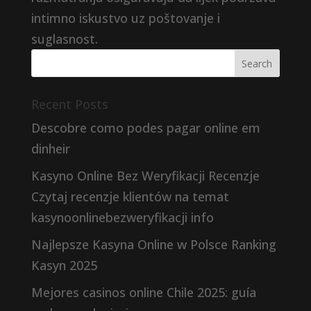
intimno iskustvo uz poštovanje i
suglasnost.
Recent Posts
Descobre como podes pagar online em
dinheir
Kasyno Online Bez Weryfikacji Recenzje
Czytaj recenzje klientów na temat
kasynoonlinebezweryfikacji info
Najlepsze Kasyna Online w Polsce Ranking
Kasyn 2025
Mejores casinos online Chile 2025: guía