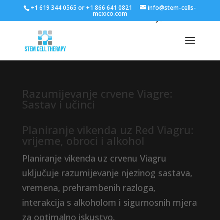
+1 619 344 0565 or +1 866 641 0821
info@stem-cells-
mexico.com
Razumijevanje crvene Viagre:
Sastav i učinci
Planiranje vikenda uz Red Viagru:
vrijeme, obroci i alkohol
Planiranje vikenda uz crvenu Viagru
uključuje razumijevanje njezinog sastava,
vremena, prehrambenih razloga,
interakcija s alkoholom i sigurnosnih mjera
za optimalno iskustvo.