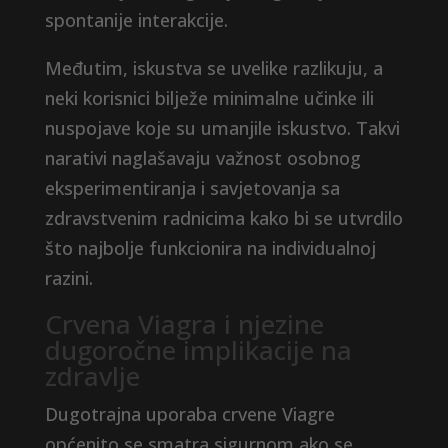
spontanije interakcije.
Međutim, iskustva se uvelike razlikuju, a
neki korisnici bilježe minimalne učinke ili
nuspojave koje su umanjile iskustvo. Takvi
narativi naglašavaju važnost osobnog
eksperimentiranja i savjetovanja sa
zdravstvenim radnicima kako bi se utvrdilo
što najbolje funkcionira na individualnoj
razini.
Crvena Viagra i njezine
dugoročne implikacije na
zdravlje
Dugotrajna uporaba crvene Viagre
općenito se smatra sigurnom ako se