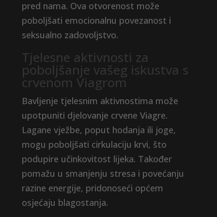
pred nama. Ova otvorenost može
poboljšati emocionalnu povezanost i
seksualno zadovoljstvo.
Tjelesne aktivnosti za
poboljšanje vašeg iskustva s
crvenom Viagrom
Bavljenje tjelesnim aktivnostima može
upotpuniti djelovanje crvene Viagre.
Lagane vježbe, poput hodanja ili joge,
mogu poboljšati cirkulaciju krvi, što
podupire učinkovitost lijeka. Također
pomažu u smanjenju stresa i povećanju
razine energije, pridonoseći općem
osjećaju blagostanja.