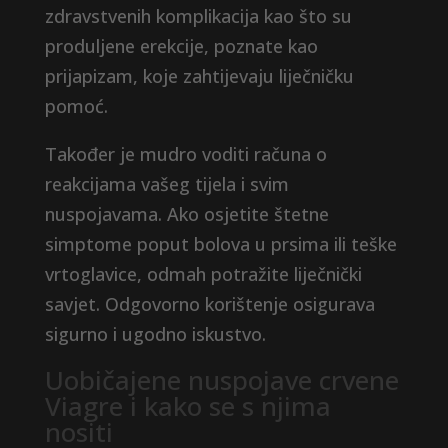
zdravstvenih komplikacija kao što su
produljene erekcije, poznate kao
prijapizam, koje zahtijevaju liječničku
pomoć.
Također je mudro voditi računa o
reakcijama vašeg tijela i svim
nuspojavama. Ako osjetite štetne
simptome poput bolova u prsima ili teške
vrtoglavice, odmah potražite liječnički
savjet. Odgovorno korištenje osigurava
sigurno i ugodno iskustvo.
Uobičajene nuspojave crvene
Viagre i kako se s njima
nositi