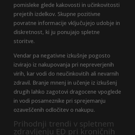
pomisleke glede kakovosti in učinkovitosti
prejetih izdelkov. Skupne pozitivne
povratne informacije vključujejo udobje in
diskretnost, ki ju ponujajo spletne
storitve.
Vendar pa negativne izkušnje pogosto
izvirajo iz nakupovanja pri nepreverjenih
virih, kar vodi do neučinkovitih ali nevarnih
zdravil. Branje mnenj in učenje iz izkušenj
drugih lahko zagotovi dragocene vpoglede
in vodi posameznike pri sprejemanju
ozaveščenih odločitev o nakupu.
Prihodnji trendi v spletnem
zdravljenju ED pri kroničnih