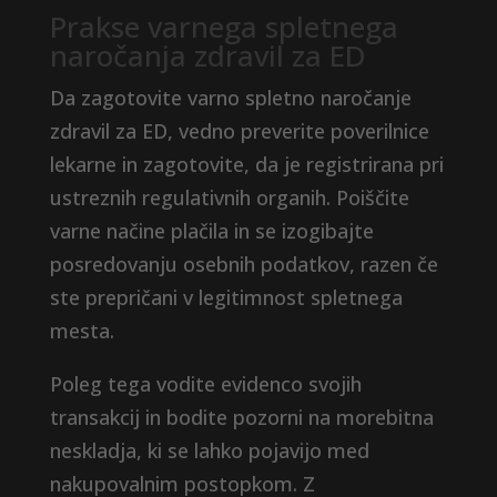
Prakse varnega spletnega
naročanja zdravil za ED
Da zagotovite varno spletno naročanje
zdravil za ED, vedno preverite poverilnice
lekarne in zagotovite, da je registrirana pri
ustreznih regulativnih organih. Poiščite
varne načine plačila in se izogibajte
posredovanju osebnih podatkov, razen če
ste prepričani v legitimnost spletnega
mesta.
Poleg tega vodite evidenco svojih
transakcij in bodite pozorni na morebitna
neskladja, ki se lahko pojavijo med
nakupovalnim postopkom. Z