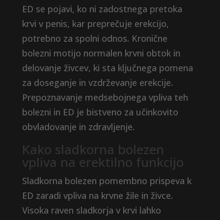
ED se pojavi, ko ni zadostnega pretoka
krvi v penis, kar preprečuje erekcijo,
potrebno za spolni odnos. Kronične
bolezni motijo ​​normalen krvni obtok in
delovanje živcev, ki sta ključnega pomena
za doseganje in vzdrževanje erekcije.
Prepoznavanje medsebojnega vpliva teh
bolezni in ED je bistveno za učinkovito
obvladovanje in zdravljenje.
Kako sladkorna bolezen
vpliva na erektilno funkcijo
Sladkorna bolezen pomembno prispeva k
ED zaradi vpliva na krvne žile in živce.
Visoka raven sladkorja v krvi lahko