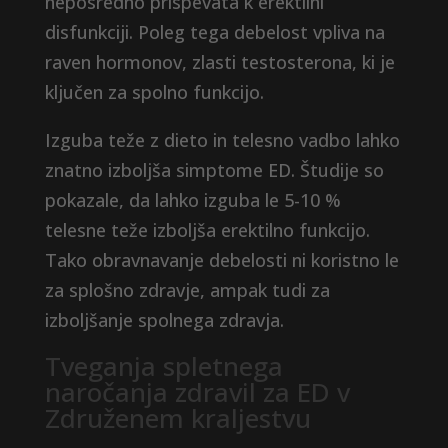
neposredno prispevata k erektilni
disfunkciji. Poleg tega debelost vpliva na
raven hormonov, zlasti testosterona, ki je
ključen za spolno funkcijo.
Izguba teže z dieto in telesno vadbo lahko
znatno izboljša simptome ED. Študije so
pokazale, da lahko izguba le 5-10 %
telesne teže izboljša erektilno funkcijo.
Tako obravnavanje debelosti ni koristno le
za splošno zdravje, ampak tudi za
izboljšanje spolnega zdravja.
Tveganja spletnega
naročanja zdravil za ED v
Združenem kraljestvu