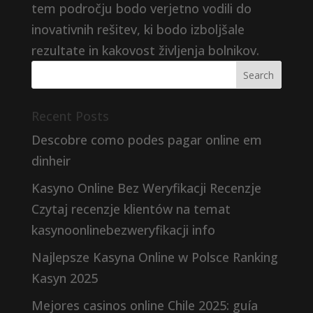
tem področju bodo verjetno vodili do
inovativnih rešitev, ki bodo izboljšale
rezultate in kakovost življenja bolnikov.
Recent Posts
Descobre como podes pagar online em
dinheir
Kasyno Online Bez Weryfikacji Recenzje
Czytaj recenzje klientów na temat
kasynoonlinebezweryfikacji info
Najlepsze Kasyna Online w Polsce Ranking
Kasyn 2025
Mejores casinos online Chile 2025: guía