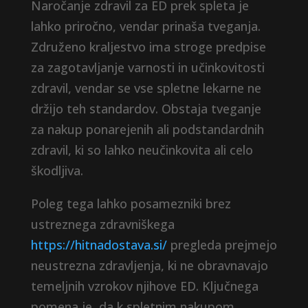
Naročanje zdravil za ED prek spleta je
lahko priročno, vendar prinaša tveganja.
Združeno kraljestvo ima stroge predpise
za zagotavljanje varnosti in učinkovitosti
zdravil, vendar se vse spletne lekarne ne
držijo teh standardov. Obstaja tveganje
za nakup ponarejenih ali podstandardnih
zdravil, ki so lahko neučinkovita ali celo
škodljiva.
Poleg tega lahko posamezniki brez
ustreznega zdravniškega
https://hitnadostava.si/
pregleda prejmejo
neustrezna zdravljenja, ki ne obravnavajo
temeljnih vzrokov njihove ED. Ključnega
pomena je, da k spletnim nakupom