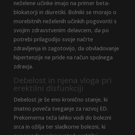
neželene učinke imajo na primer beta-
blokatorji in diuretiki. Bolniki se morajo o
morebitnih neželenih učinkih pogovoriti s
svojim zdravstvenim delavcem, da po
potrebi prilagodijo svoje načrte
zdravljenja in zagotovijo, da obvladovanje
hipertenzije ne pride na račun spolnega
zdravja.
Debelost in njena vloga pri
erektilni disfunkciji
Debelost je še eno kronično stanje, ki
znatno poveča tveganje za razvoj ED.
Prekomerna teža lahko vodi do bolezni
srca in ožilja ter sladkorne bolezni, ki