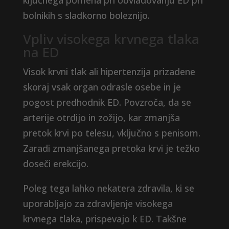
ključnega pomena pri obvladovanju ED pri
bolnikih s sladkorno boleznijo.
Vpliv visokega krvnega tlaka
na ED
Visok krvni tlak ali hipertenzija prizadene
skoraj vsak organ odrasle osebe in je
pogost predhodnik ED. Povzroča, da se
arterije otrdijo in zožijo, kar zmanjša
pretok krvi po telesu, vključno s penisom.
Zaradi zmanjšanega pretoka krvi je težko
doseči erekcijo.
Poleg tega lahko nekatera zdravila, ki se
uporabljajo za zdravljenje visokega
krvnega tlaka, prispevajo k ED. Takšne