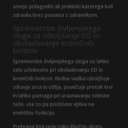
smejo prilagoditi ali prekiniti katerega koli
zdravila brez posveta z zdravnikom.
Spremembe življenjskega
sloga za izboljšanje ED in
obvladovanje kroničnih
bolezni
Spremembe življenjskega sloga so lahko
zelo učinkovite pri obvladovanju ED in
kroničnih bolezni. Redna vadba izboljšuje
zdravje srca in ožilja, povečuje pretok krvi
in ​​lahko pomaga pri uravnavanju telesne
teže, vse to pa pozitivno vpliva na
erektilno funkcijo.
Prehrana ima prav tako ključno vlogo.