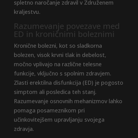
spletno naročanje zdravil v Združenem
kraljestvu.
Razumevanje povezave med
ED in kroničnimi boleznimi
Kronične bolezni, kot so sladkorna
bolezen, visok krvni tlak in debelost,
močno vplivajo na različne telesne
funkcije, vključno s spolnim zdravjem.
Zlasti erektilna disfunkcija (ED) je pogosto
simptom ali posledica teh stanj.
Razumevanje osnovnih mehanizmov lahko
pomaga posameznikom pri
učinkovitejšem upravljanju svojega
zdravja.