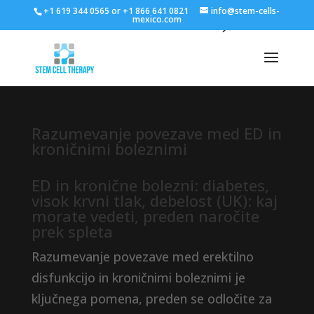
+1 619 344 0565 or +1 866 641 0821
info@stem-cells-
mexico.com
Razumevanje povezave med ED in
kroničnimi boleznimi
ED in kronične bolezni: diabetes,
visok krvni tlak, debelost (UK): kaj
morate vedeti, preden naročite
prek spleta
Razumevanje povezave med erektilno
disfunkcijo in kroničnimi boleznimi je
ključnega pomena, preden se odločite za