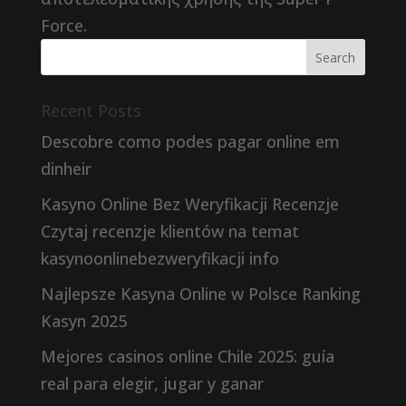
Force.
Recent Posts
Descobre como podes pagar online em
dinheir
Kasyno Online Bez Weryfikacji Recenzje
Czytaj recenzje klientów na temat
kasynoonlinebezweryfikacji info
Najlepsze Kasyna Online w Polsce Ranking
Kasyn 2025
Mejores casinos online Chile 2025: guía
real para elegir, jugar y ganar