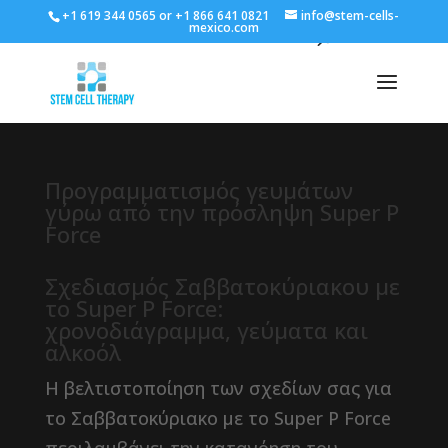
+1 619 344 0565 or +1 866 641 0821
info@stem-cells-
mexico.com
Προγραμματισμός γευμάτων
γύρω από την πρόσληψη Super P
Force
Σχεδιασμός Σαββατοκύριακου με
το Super P Force:
χρονοδιάγραμμα, γεύματα και
αλκοόλ
Η βελτιστοποίηση των σχεδίων σας για
το Σαββατοκύριακο με το Super P Force