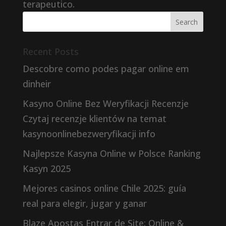
terapeutico.
Recent Posts
Descobre como podes pagar online em
dinheir
Kasyno Online Bez Weryfikacji Recenzje
Czytaj recenzje klientów na temat
kasynoonlinebezweryfikacji info
Najlepsze Kasyna Online w Polsce Ranking
Kasyn 2025
Mejores casinos online Chile 2025: guía
real para elegir, jugar y ganar
Blaze Apostas Entrar de Site: Online &