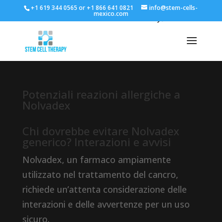
+1 619 344 0565 or +1 866 641 0821
info@stem-cells-
mexico.com
Potenziali reazioni allergiche a
Nolvadex
Chi dovrebbe evitare Nolvadex
generico? Interazioni e avvisi
Nolvadex, un farmaco ampiamente
utilizzato nel trattamento del cancro,
richiede un’attenta considerazione delle
interazioni e delle avvertenze per un uso
sicuro.