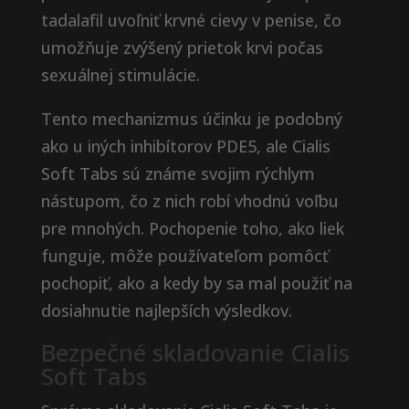
tadalafil uvoľniť krvné cievy v penise, čo
umožňuje zvýšený prietok krvi počas
sexuálnej stimulácie.
Tento mechanizmus účinku je podobný
ako u iných inhibítorov PDE5, ale Cialis
Soft Tabs sú známe svojim rýchlym
nástupom, čo z nich robí vhodnú voľbu
pre mnohých. Pochopenie toho, ako liek
funguje, môže používateľom pomôcť
pochopiť, ako a kedy by sa mal použiť na
dosiahnutie najlepších výsledkov.
Bezpečné skladovanie Cialis
Soft Tabs