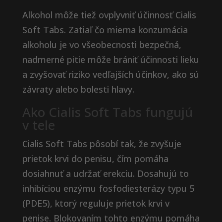
Alkohol môže tiež ovplyvniť účinnosť Cialis
Soft Tabs. Zatiaľ čo mierna konzumácia
alkoholu je vo všeobecnosti bezpečná,
nadmerné pitie môže brániť účinnosti lieku
a zvyšovať riziko vedľajších účinkov, ako sú
závraty alebo bolesti hlavy.
Ako Cialis Soft Tabs fungujú
v tele
Cialis Soft Tabs pôsobí tak, že zvyšuje
prietok krvi do penisu, čím pomáha
dosiahnuť a udržať erekciu. Dosahujú to
inhibíciou enzýmu fosfodiesterázy typu 5
(PDE5), ktorý reguluje prietok krvi v
penise. Blokovaním tohto enzýmu pomáha