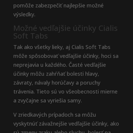
pomôže zabezpečiť najlepšie možné
výsledky.
Možné vedľajšie účinky Cialis
Soft Tabs
Tak ako všetky lieky, aj Cialis Soft Tabs
môže spôsobovať vedľajšie účinky, hoci sa
neprejavia u každého. Časté vedľajšie
účinky môžu zahŕňať bolesti hlavy,
závraty, návaly horúčavy a poruchy
trávenia. Tieto sú vo všeobecnosti mierne
a zvyčajne sa vyriešia samy.
V zriedkavých prípadoch sa môžu
vyskytnúť závažnejšie vedľajšie účinky, ako
sú zmeny zraku alebo sluchu, bolesť na