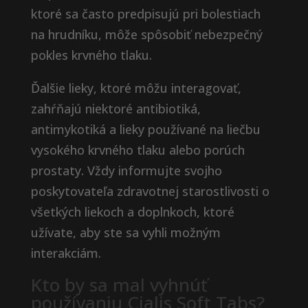
ktoré sa často predpisujú pri bolestiach
na hrudníku, môže spôsobiť nebezpečný
pokles krvného tlaku.
Ďalšie lieky, ktoré môžu interagovať,
zahŕňajú niektoré antibiotiká,
antimykotiká a lieky používané na liečbu
vysokého krvného tlaku alebo porúch
prostaty. Vždy informujte svojho
poskytovateľa zdravotnej starostlivosti o
všetkých liekoch a doplnkoch, ktoré
užívate, aby ste sa vyhli možným
interakciám.
Kto by sa mal vyhnúť
používaniu Cialis Soft Tabs?