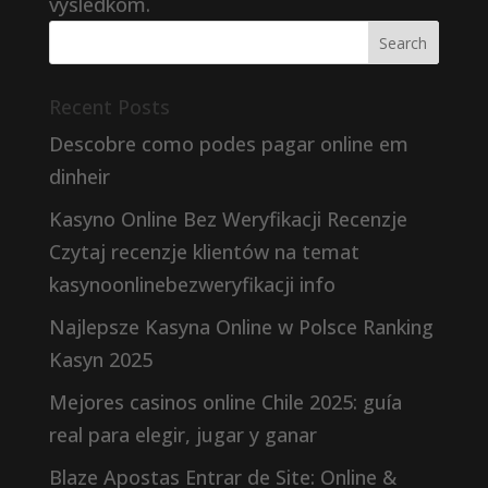
výsledkom.
Recent Posts
Descobre como podes pagar online em
dinheir
Kasyno Online Bez Weryfikacji Recenzje
Czytaj recenzje klientów na temat
kasynoonlinebezweryfikacji info
Najlepsze Kasyna Online w Polsce Ranking
Kasyn 2025
Mejores casinos online Chile 2025: guía
real para elegir, jugar y ganar
Blaze Apostas Entrar de Site: Online &