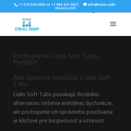
+1 619 344 0565 or +1 866 641 0821
info@stem-cells-
mexico.com
Pochopenie Cialis Soft Tabs:
Prehľad
Ako správne používať Cialis Soft
Tabs
Cialis Soft Tabs ponúkajú flexibilnú
alternatívu riešenia erektilnej dysfunkcie,
ale pochopenie ich správneho používania
je kľúčové pre bezpečnosť a účinnosť.