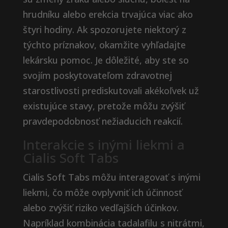
hrudníku alebo erekcia trvajúca viac ako
štyri hodiny. Ak spozorujete niektorý z
týchto príznakov, okamžite vyhľadajte
lekársku pomoc. Je dôležité, aby ste so
svojím poskytovateľom zdravotnej
starostlivosti prediskutovali akékoľvek už
existujúce stavy, pretože môžu zvýšiť
pravdepodobnosť nežiaducich reakcií.
Interakcie s inými liekmi a
Cialis Soft Tabs
Cialis Soft Tabs môžu interagovať s inými
liekmi, čo môže ovplyvniť ich účinnosť
alebo zvýšiť riziko vedľajších účinkov.
Napríklad kombinácia tadalafilu s nitrátmi,