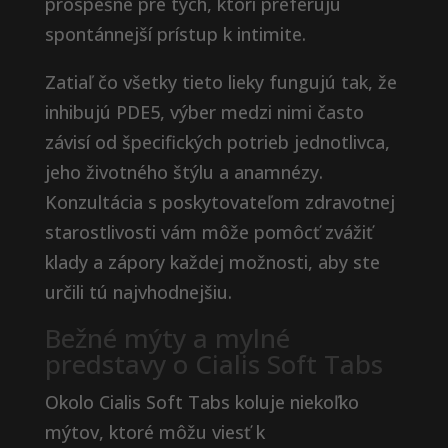
prospešné pre tých, ktorí preferujú
spontánnejší prístup k intimite.
Zatiaľ čo všetky tieto lieky fungujú tak, že
inhibujú PDE5, výber medzi nimi často
závisí od špecifických potrieb jednotlivca,
jeho životného štýlu a anamnézy.
Konzultácia s poskytovateľom zdravotnej
starostlivosti vám môže pomôcť zvážiť
klady a zápory každej možnosti, aby ste
určili tú najvhodnejšiu.
Bežné mýty a mylné
predstavy o Cialis Soft Tabs
Okolo Cialis Soft Tabs koluje niekoľko
mýtov, ktoré môžu viesť k