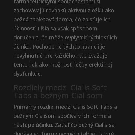
farmaceutickými spoločnosťami si
zachovávajú rovnakú aktívnu zložku ako
bežná tabletová forma, čo zaisťuje ich
účinnosť. Líšia sa však spôsobom
doručenia, čo môže ovplyvniť rýchlosť ich
účinku. Pochopenie týchto nuancií je
nevyhnutné pre každého, kto zvažuje
tento liek ako možnosť liečby erektilnej
dysfunkcie.
Rozdiely medzi Cialis Soft
Tabs a bežným Cialisom
Primárny rozdiel medzi Cialis Soft Tabs a
bežným Cialisom spočíva v ich forme a
nástupe účinku. Zatiaľ čo bežný Cialis sa
dodáva vo forme pevných tabliet, ktoré