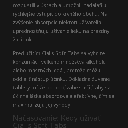
rozpustili v ústach a umožnili tadalafilu
rýchlejšie vstúpiť do krvného obehu. Na
zvýšenie absorpcie niektorí užívatelia
uprednostňujú užívanie lieku na prázdny
žalúdok.
Pred užitím Cialis Soft Tabs sa vyhnite
konzumácii veľkého množstva alkoholu
alebo mastných jedál, pretože môžu
oddialiť nástup účinku. Dôkladné žuvanie
tablety môže pomôcť zabezpečiť, aby sa
účinná látka absorbovala efektívne, čím sa
maximalizujú jej výhody.
Načasovanie: Kedy užívať
Cialis Soft Tabs