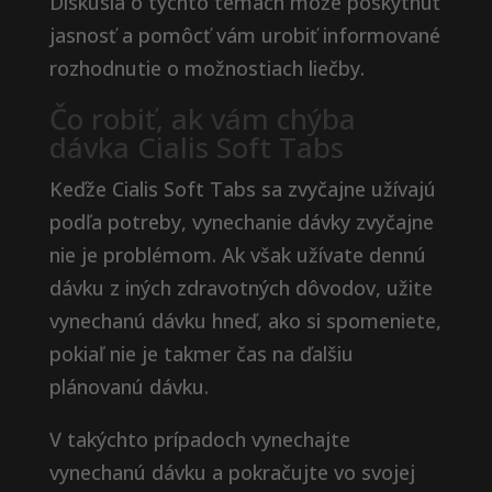
Diskusia o týchto témach môže poskytnúť
jasnosť a pomôcť vám urobiť informované
rozhodnutie o možnostiach liečby.
Čo robiť, ak vám chýba
dávka Cialis Soft Tabs
Keďže Cialis Soft Tabs sa zvyčajne užívajú
podľa potreby, vynechanie dávky zvyčajne
nie je problémom. Ak však užívate dennú
dávku z iných zdravotných dôvodov, užite
vynechanú dávku hneď, ako si spomeniete,
pokiaľ nie je takmer čas na ďalšiu
plánovanú dávku.
V takýchto prípadoch vynechajte
vynechanú dávku a pokračujte vo svojej