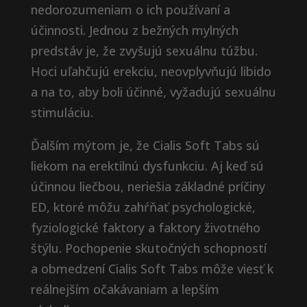
nedorozumeniam o ich používaní a
účinnosti. Jednou z bežných mylných
predstáv je, že zvyšujú sexuálnu túžbu.
Hoci uľahčujú erekciu, neovplyvňujú libido
a na to, aby boli účinné, vyžadujú sexuálnu
stimuláciu.
Ďalším mýtom je, že Cialis Soft Tabs sú
liekom na erektilnú dysfunkciu. Aj keď sú
účinnou liečbou, neriešia základné príčiny
ED, ktoré môžu zahŕňať psychologické,
fyziologické faktory a faktory životného
štýlu. Pochopenie skutočných schopností
a obmedzení Cialis Soft Tabs môže viesť k
reálnejším očakávaniam a lepším