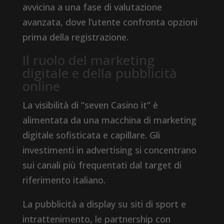
avvicina a una fase di valutazione
avanzata, dove l’utente confronta opzioni
prima della registrazione.
Il ruolo del marketing
digitale e della pubblicità
online
La visibilità di “seven Casino it” è
alimentata da una macchina di marketing
digitale sofisticata e capillare. Gli
investimenti in advertising si concentrano
sui canali più frequentati dal target di
riferimento italiano.
La pubblicità a display su siti di sport e
intrattenimento, le partnership con