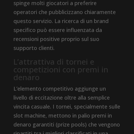
spinge molti giocatori a preferire
operatori che pubblicizzano chiaramente
questo servizio. La ricerca di un brand
specifico può essere influenzata da
recensioni positive proprio sul suo
supporto clienti.
L’attrattiva di tornei e
competizioni con premi in
denaro
L’elemento competitivo aggiunge un
livello di eccitazione oltre alla semplice
vincita casuale. I tornei, specialmente sulle
slot machine, mettono in palio premi in
denaro garantiti (prize pools) che vengono
ripartiti tra i migliori classificati in una