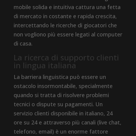
mobile solida e intuitiva cattura una fetta
di mercato in costante e rapida crescita,
intercettando le ricerche di giocatori che
non vogliono più essere legati al computer
di casa.
La ricerca di supporto clienti
in lingua italiana
La barriera linguistica può essere un
ostacolo insormontabile, specialmente
quando si tratta di risolvere problemi
tecnici o dispute su pagamenti. Un
servizio clienti disponibile in italiano, 24
ore su 24 e attraverso più canali (live chat,
telefono, email) è un enorme fattore