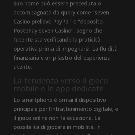
suo nome può essere preceduta o
accompagnata da query come “seven
Casino prelievo PayPal” o “deposito
PostePay seven Casino”, segno che
l’utente sta verificando la praticità
operativa prima di impegnarsi. La fluidità
finanziaria è un pilastro dell’esperienza
utente.
La tendenza verso il gioco
mobile e le app dedicate
Lo smartphone è ormai il dispositivo
principale per l’intrattenimento digitale, e
il gioco online non fa eccezione. La
possibilità di giocare in mobilità, in