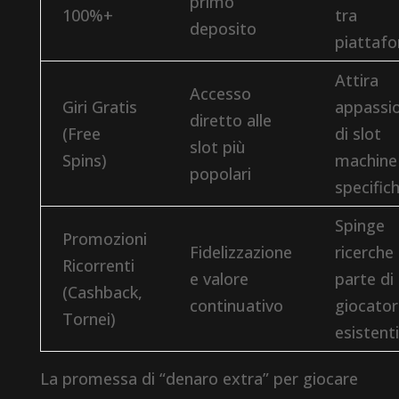
primo
100%+
tra
deposito
piattaf
Attira
Accesso
Giri Gratis
appassio
diretto alle
(Free
di slot
slot più
Spins)
machine
popolari
specific
Spinge
Promozioni
Fidelizzazione
ricerche
Ricorrenti
e valore
parte di
(Cashback,
continuativo
giocator
Tornei)
esistenti
La promessa di “denaro extra” per giocare