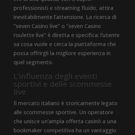
professionisti e streaming fluido, attira
inevitabilmente l’attenzione. La ricerca di
“seven Casino live” o “seven Casino
roulette live” è diretta e specifica: l’utente
sa cosa vuole e cerca la piattaforma che
possa offrirgli la migliore esperienza in
quel segmento.
L’influenza degli eventi
sportivi e delle scommesse
live
Il mercato italiano è storicamente legato
alle scommesse sportive. Un operatore
che unisce un’ampia offerta casinò a una
bookmaker competitiva ha un vantaggio