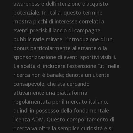
awareness e dell’intenzione d’acquisto
potenziale. In Italia, questo termine
mostra picchi di interesse correlati a
eventi precisi: il lancio di campagne
pubblicitarie mirate, l’introduzione di un
bonus particolarmente allettante o la
sponsorizzazione di eventi sportivi visibili.
La scelta di includere l’estensione “.it” nella
ricerca non è banale; denota un utente
consapevole, che sta cercando
attivamente una piattaforma
regolamentata per il mercato italiano,
quindi in possesso della fondamentale
licenza ADM. Questo comportamento di
ricerca va oltre la semplice curiosità e si