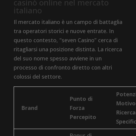
casinò online nel mercato
italiano
Il mercato italiano è un campo di battaglia
tra operatori storici e nuove entrate. In
questo contesto, “seven Casino” cerca di
ritagliarsi una posizione distinta. La ricerca
del suo nome spesso avviene in un
processo di confronto diretto con altri
colossi del settore.
Potenz
Punto di
Motivo
Brand
Forza
Ricerca
Percepito
Specifi
Bonus di