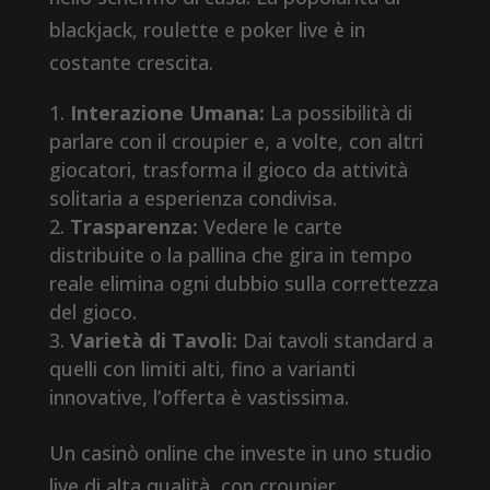
blackjack, roulette e poker live è in
costante crescita.
Interazione Umana:
La possibilità di
parlare con il croupier e, a volte, con altri
giocatori, trasforma il gioco da attività
solitaria a esperienza condivisa.
Trasparenza:
Vedere le carte
distribuite o la pallina che gira in tempo
reale elimina ogni dubbio sulla correttezza
del gioco.
Varietà di Tavoli:
Dai tavoli standard a
quelli con limiti alti, fino a varianti
innovative, l’offerta è vastissima.
Un casinò online che investe in uno studio
live di alta qualità, con croupier