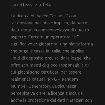
correttezza e tutela.
La ricerca di “seven Casino it” con
l’estensione nazionale implica, da parte
dell’utente, la consapevolezza di questo
aspetto. Cercare un operatore “.it”
significa voler giocare su una piattaforma
che paga le tasse in Italia, che applica
limiti di deposito previsti dalla legge, che
offre strumenti di gioco responsabile e i
cui giochi sono certificati per essere
realmente casuali (RNG – Random
Number Generator). La sicurezza
percepita va oltre la licenza e include
anche la protezione dei dati finanziari con