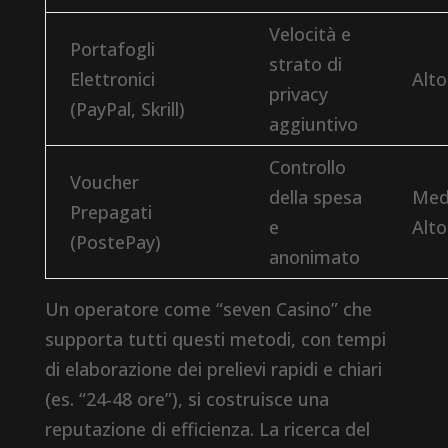
Velocità e
Portafogli
strato di
Elettronici
Alto
privacy
(PayPal, Skrill)
aggiuntivo
Controllo
Voucher
della spesa
Med
Prepagati
e
Alto
(PostePay)
anonimato
Un operatore come “seven Casino” che
supporta tutti questi metodi, con tempi
di elaborazione dei prelievi rapidi e chiari
(es. “24-48 ore”), si costruisce una
reputazione di efficienza. La ricerca del